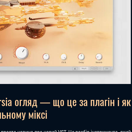
sia огляд — що це за плагін і як
льному міксі