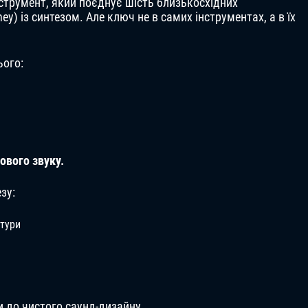
струмент, який поєднує шість близькосхідних
 ney) із синтезом. Але ключ не в самих інструментах, а в їх
ього:
тового звуку.
зу:
стури
и до чистого саунд-дизайну.