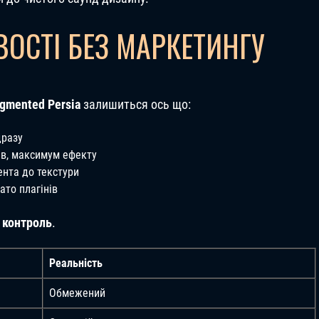
ОСТІ БЕЗ МАРКЕТИНГУ
ugmented Persia
залишиться ось що:
дразу
в, максимум ефекту
ента до текстури
ато плагінів
 контроль
.
Реальність
Обмежений