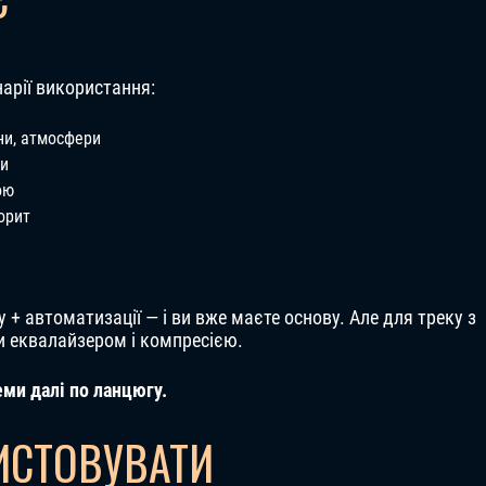
нарії використання:
ни, атмосфери
ри
ою
орит
 + автоматизації — і ви вже маєте основу. Але для треку з
и еквалайзером і компресією.
еми далі по ланцюгу.
ИСТОВУВАТИ