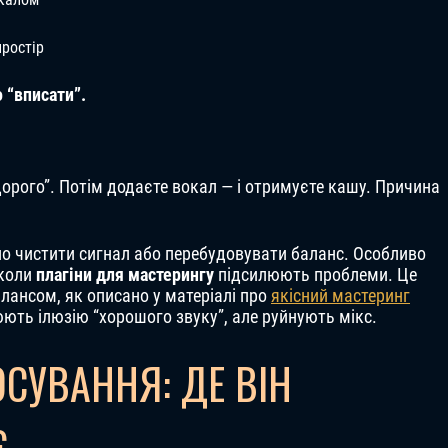
простір
 “вписати”.
орого”. Потім додаєте вокал — і отримуєте кашу. Причина
но чистити сигнал або перебудовувати баланс. Особливо
 коли
плагіни для мастерингу
підсилюють проблеми. Це
лансом, як описано у матеріалі про
якісний мастеринг
юють ілюзію “хорошого звуку”, але руйнують мікс.
СУВАННЯ: ДЕ ВІН
Є