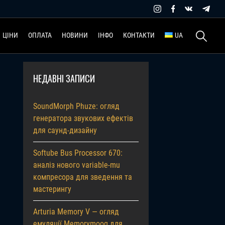
Пошук:
ЦІНИ
ОПЛАТА
НОВИНИ
ІНФО
КОНТАКТИ
UA
НЕДАВНІ ЗАПИСИ
SoundMorph Phuze: огляд
генератора звукових ефектів
для саунд-дизайну
Softube Bus Processor 670:
аналіз нового variable-mu
компресора для зведення та
мастерингу
Arturia Memory V — огляд
емуляції Memorymoog для