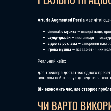
Arturia Augmented Persia
має чіткі сце
cinematic музика
— швидкі пади, дро
саунд-дизайн
— нестандартні тексту
відео та реклама
— створення настр
ігрова музика
— псевдо-етнічний кол
Реальний кейс:
для трейлера достатньо одного пресету
вокалом цей же звук доведеться різат
Він економить час, але створює пробл
ЧИ ВАРТО ВИКОР