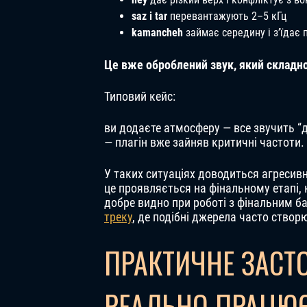
saz і tar
перевантажують 2–5 кГц
kamancheh
займає середину і з’їдає 
Це вже оброблений звук, який складно
Типовий кейс:
ви додаєте атмосферу — все звучить “д
— плагін вже зайняв критичні частоти.
У таких ситуаціях доводиться агресив
це проявляється на фінальному етапі,
добре видно при роботі з фінальним ба
треку
, де подібні джерела часто створ
ПРАКТИЧНЕ ЗАСТО
РЕАЛЬНО ПРАЦЮ