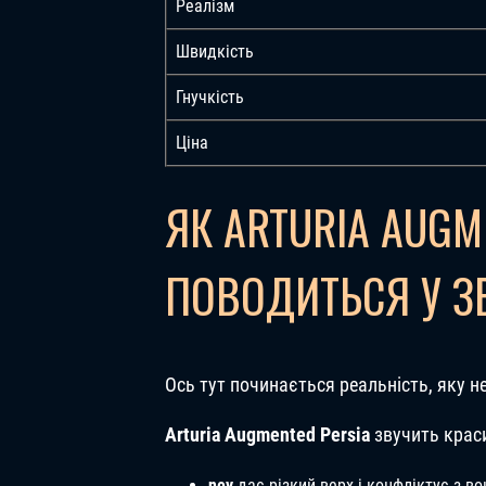
Реалізм
Швидкість
Гнучкість
Ціна
ЯК ARTURIA AUGM
ПОВОДИТЬСЯ У З
Ось тут починається реальність, яку н
Arturia Augmented Persia
звучить красив
ney
дає різкий верх і конфліктує з в