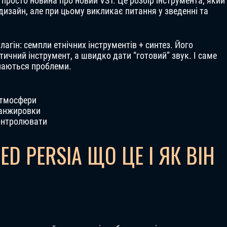
 просто новина про новий VST. Це розбір інструмента, який
-дизайн, але при цьому викликає питання у зведенні та
лагін: семпли етнічних інструментів + синтез. Його
тичний інструмент, а швидко дати “готовий” звук. І саме
инаються проблеми.
 атмосфери
ранжировки
контролювати
D PERSIA ЩО ЦЕ І ЯК ВІН