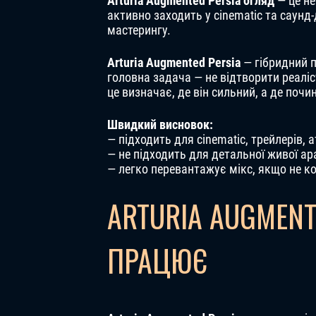
Arturia Augmented Persia огляд
— це не
активно заходить у cinematic та саунд
мастерингу.
Arturia Augmented Persia
— гібридний п
головна задача — не відтворити реаліс
це визначає, де він сильний, а де поч
Швидкий висновок:
— підходить для cinematic, трейлерів,
— не підходить для детальної живої а
— легко перевантажує мікс, якщо не 
ARTURIA AUGMENTE
ПРАЦЮЄ