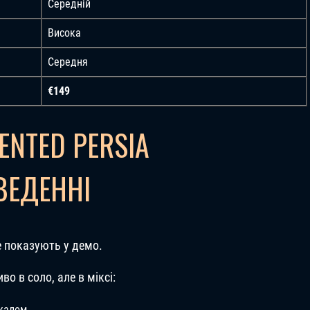
Середній
Висока
Середня
€149
ENTED PERSIA
ВЕДЕННІ
е показують у демо.
о в соло, але в міксі:
окалом