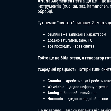
Arturia Augmented Persia що це
— це ін
інструментів (oud, tar, saz, kamancheh,
обробці.
Тут немає “чистого” сигналу. Замість ц
семпли вже записані з характером
додано saturation, tape, FX
все проходить через синтез
Тобто це не бібліотека, а генератор го
Усередині працюють чотири типи синте
Granular
— дробить звук і робить тек
Wavetable
— додає цифрову агресію
Analog
— базовий теплий шар
Harmonic
— додає складні обертони
Це дозволяє швидко перейти від етнік