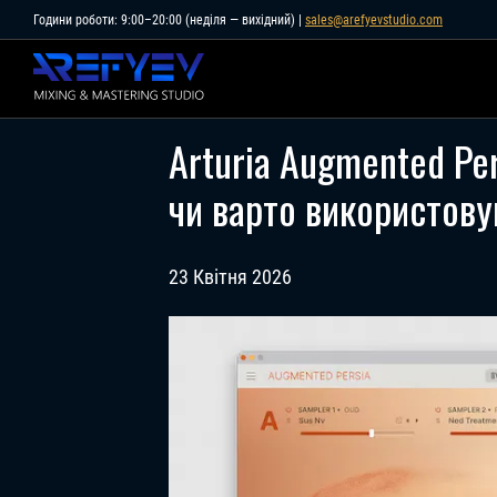
Skip
Години роботи: 9:00–20:00 (неділя — вихідний) |
sales@arefyevstudio.com
to
content
Arturia Augmented Per
чи варто використову
23 Квітня 2026