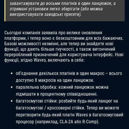
завантажувати до восьми плагінів в один ланцюжок, а
отримані установки легко зберігати (або можна
використовувати заводські пресети).
Сьогодні компанія заявила про велике оновлення
платформи, і тепер воно є безкоштовним для всіх бажаючих.
Базові можливості незмінні, але тепер ви знайдете нові
функції, що дають більше гнучкості, а також витончений
перероблений призначений для користувача інтерфейс. Нові
функції, згідно Waves, включають в себе:
об’єднання декількох плагінів в один макрос – всього
доступно 8 макросів на один ланцюжок.
паралельна обробка: кожний ланцюжок можна
підмішати в процентному співвідношенні.
багатосмугові стійки: розбийте будь-який ланцюг на
багатосмугові / кроссоверні стійки. Тепер ви можете
перетворити будь-який плагін Waves в багатосмуговий
процесор (наприклад, CLA-2A або R-Comp).