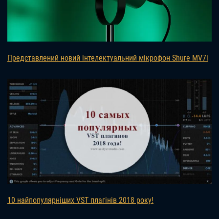
Представлений новий інтелектуальний мікрофон Shure MV7i
10 найпопулярніших VST плагінів 2018 року!