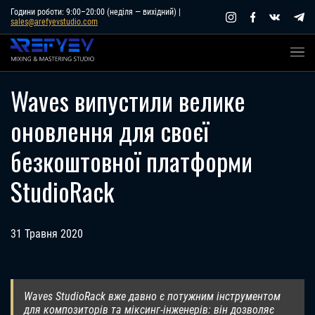
Skip
Години роботи: 9:00–20:00 (неділя — вихідний) |
sales@arefyevstudio.com
to
content
Waves випустили велике
оновлення для своєї
безкоштовної платформи
StudioRack
31 Травня 2020
Waves StudioRack вже давно є потужним інструментом
для композиторів та міксинг-інженерів: він дозволяє