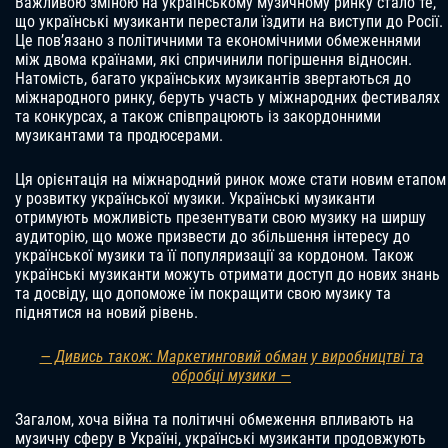
Важливою зміною на українському музичному ринку стало те,
що українські музиканти перестали їздити на виступи до Росії.
Це пов’язано з політичними та економічними обмеженнями
між двома країнами, які спричинили погіршення відносин.
Натомість, багато українських музикантів звертаються до
міжнародного ринку, беруть участь у міжнародних фестивалях
та конкурсах, а також співпрацюють із закордонними
музикантами та продюсерами.
Ця орієнтація на міжнародний ринок може стати новим етапом
у розвитку української музики. Українські музиканти
отримують можливість презентувати свою музику на ширшу
аудиторію, що може призвести до збільшення інтересу до
української музики та її популяризації за кордоном. Також
українські музиканти можуть отримати доступ до нових знань
та досвіду, що допоможе їм покращити свою музику та
піднятися на новий рівень.
— Дивись також: Маркетинговий обман у виробництві та
обробці музики —
Загалом, хоча війна та політичні обмеження впливають на
музичну сферу в Україні, українські музиканти продовжують