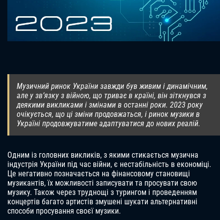
Музичний ринок України завжди був живим і динамічним,
але у зв’язку з війною, що триває в країні, він зіткнувся з
деякими викликами і змінами в останні роки. 2023 року
очікується, що ці зміни продовжаться, і ринок музики в
Україні продовжуватиме адаптуватися до нових реалій.
Одним із головних викликів, з якими стикається музична
індустрія України під час війни, є нестабільність в економіці.
Це негативно позначається на фінансовому становищі
музикантів, їх можливості записувати та просувати свою
музику. Також через труднощі з турингом і проведенням
концертів багато артистів змушені шукати альтернативні
способи просування своєї музики.