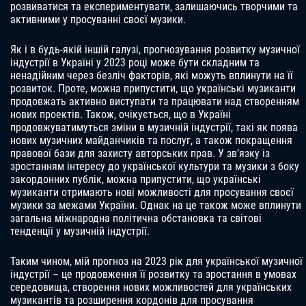
розвиватися та експериментувати, залишаючись творчими та
активними у просуванні своєї музики.
Як і в будь-якій іншій галузі, прогнозування розвитку музичної
індустрії в Україні у 2023 році може бути складним та
ненадійним через безліч факторів, які можуть вплинути на її
розвиток. Проте, можна припустити, що українські музиканти
продовжать активно виступати та працювати над створенням
нових проектів. Також, очікується, що в Україні
продовжуватимуться зміни в музичній індустрії, такі як поява
нових музичних майданчиків та послуг, а також покращення
правової бази для захисту авторських прав. У зв’язку із
зростанням інтересу до української культури та музики з боку
закордонних публік, можна припустити, що українські
музиканти отримають нові можливості для просування своєї
музики за межами України. Однак на це також може вплинути
загальна міжнародна політична обстановка та світові
тенденції у музичній індустрії.
Таким чином, мій прогноз на 2023 рік для української музичної
індустрії – це продовження її розвитку та зростання в умовах
середовища, створення нових можливостей для українських
музикантів та розширення кордонів для просування