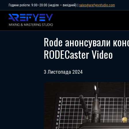
Skip
Години роботи: 9:00–20:00 (неділя — вихідний) |
sales@arefyevstudio.com
to
content
Rode анонсували конс
RODECaster Video
3 Листопада 2024