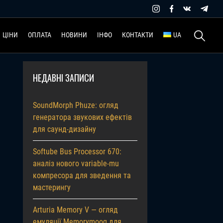
Пошук:
ЦІНИ
ОПЛАТА
НОВИНИ
ІНФО
КОНТАКТИ
UA
НЕДАВНІ ЗАПИСИ
SoundMorph Phuze: огляд
генератора звукових ефектів
для саунд-дизайну
Softube Bus Processor 670:
аналіз нового variable-mu
компресора для зведення та
мастерингу
Arturia Memory V — огляд
емуляції Memorymoog для