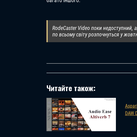
багато іншого.
RodeCaster Video поки недоступний, 
по всьому світу розпочнуться у жовтн
Читайте також:
Aspar
DAW 