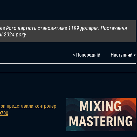
але його вартість становитиме 1199 доларів. Постачання
і 2024 року.
< Попередній
Наступний >
ion представили контролер
D700