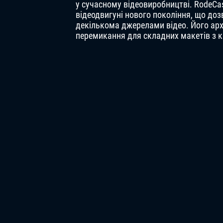
у сучасному відеовиробництві. RodeCa
відеодвигуні нового покоління, що до
декількома джерелами відео. Його арх
перемикання для складних макетів з 