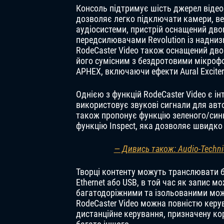
Консоль підтримує шість джерел віде
дозволяє легко підключати камери, ве
аудіосистеми, пристрій оснащений дво
передсилювачами Revolution із надниз
RodeCaster Video також оснащений дв
його сумісним з бездротовими мікрофо
APHEX, включаючи ефекти Aural Exciter 
Однією з функцій RodeCaster Video є 
використовує звукові сигнали для ав
також пропонує функцію зеленого/синь
функцію Inspect, яка дозволяє швидко
— Дивись також: Audio-Techni
Творці контенту можуть транслювати бе
Ethernet або USB, в той час як запис 
багатодоріжними та ізольованими мож
RodeCaster Video можна повністю керу
дистанційне керування, призначену кор