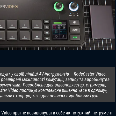
укт у своїй лінійці AV-інструментів – RodeCaster Video.
 розширені можливості комутації, запису та виробництва
рументами. Розроблена для відеоподкастер, стримерів,
aster Video пропонує комплексне рішення «все в одному»,
уальних творців, так і для великих виробничих груп.
r Video прагне позиціонувати себе як потужний інструмент