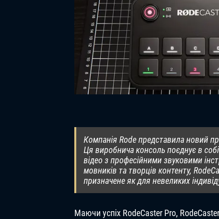
Компанія Rode представила новий прод
Ця виробнича консоль поєднує в собі
відео з професійними звуковими інст
мовників та творців контенту, RodeC
призначене як для невеликих індивід
Маючи успіх RodeCaster Pro, RodeCaste