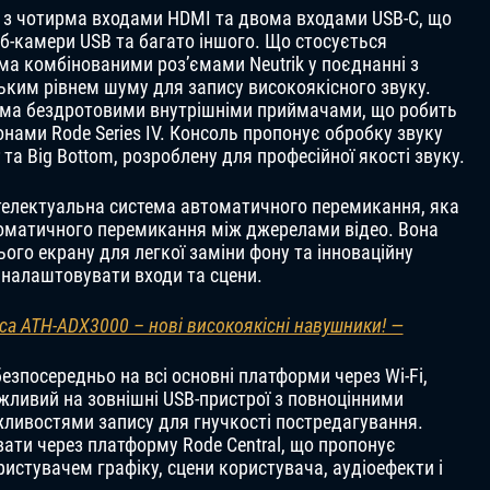
о з чотирма входами HDMI та двома входами USB-C, що
б-камери USB та багато іншого. Що стосується
ма комбінованими роз’ємами Neutrik у поєднанні з
ьким рівнем шуму для запису високоякісного звуку.
ома бездротовими внутрішніми приймачами, що робить
нами Rode Series IV. Консоль пропонує обробку звуку
та Big Bottom, розроблену для професійної якості звуку.
інтелектуальна система автоматичного перемикання, яка
томатичного перемикання між джерелами відео. Вона
ого екрану для легкої заміни фону та інноваційну
 налаштовувати входи та сцени.
ca ATH-ADX3000 – нові високоякісні навушники! —
зпосередньо на всі основні платформи через Wi-Fi,
можливий на зовнішні USB-пристрої з повноцінними
ливостями запису для гнучкості постредагування.
вати через платформу Rode Central, що пропонує
истувачем графіку, сцени користувача, аудіоефекти і