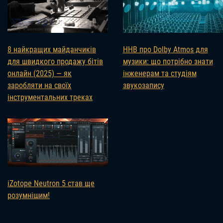
8 найкращих майданчиків
HHB про Dolby Atmos для
для швидкого продажу бітів
музики: що потрібно знати
онлайн (2025) — як
інженерам та студіям
заробляти на своїх
звукозапису
інструментальних треках
iZotope Neutron 5 став ще
розумнішим!