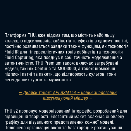
Платформа THU, вже відома тим, що містить найбільшу
колекцію підсилювачів, кабінетів та ефектів в одному плагіні,
постійно розвивається завдяки таким функціям, як технологія
Fluid IR для гіперреалістичних тонів кабінетів та технологія
Fluid Capturing, яка поєднує в собі точність моделювання з
автентичністю. THU Premium також включає затребувані
моделі, такі як Centuria та MOD3000, а також щомісячні
підписні патчі та пакети, що відтворюють культові тони
легендарних гуртів та музикантів.
— Дивись також: API ASM164 – новий аналоговий
підсумовуючий мікшер —
THU v2 пропонує модернізований інтерфейс, розроблений для
підвищення творчості. Елегантний макет включає оновлену
графіку для візуального представлення кожної моделі.
Поліпшена організація вікон та багаторядне розташування