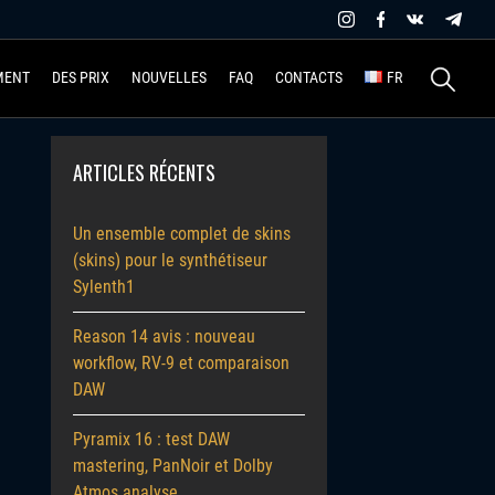
Recherche
MENT
DES PRIX
NOUVELLES
FAQ
CONTACTS
FR
ARTICLES RÉCENTS
Un ensemble complet de skins
(skins) pour le synthétiseur
Sylenth1
Reason 14 avis : nouveau
workflow, RV-9 et comparaison
DAW
Pyramix 16 : test DAW
mastering, PanNoir et Dolby
Atmos analyse