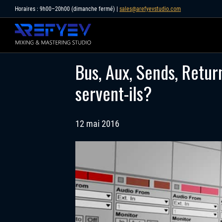
Skip
Horaires : 9h00–20h00 (dimanche fermé) |
sales@arefyevstudio.com
to
content
Bus, Aux, Sends, Return
servent-ils?
12 mai 2016