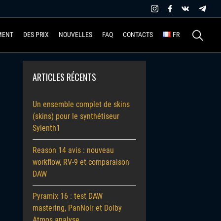
Recherche
MENT
DES PRIX
NOUVELLES
FAQ
CONTACTS
FR
ARTICLES RÉCENTS
Un ensemble complet de skins
(skins) pour le synthétiseur
Sylenth1
Reason 14 avis : nouveau
workflow, RV-9 et comparaison
DAW
Pyramix 16 : test DAW
mastering, PanNoir et Dolby
Atmos analyse