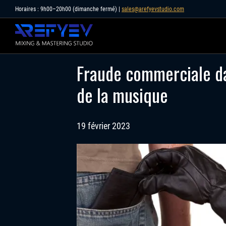
Skip
Horaires : 9h00–20h00 (dimanche fermé) |
sales@arefyevstudio.com
to
content
Fraude commerciale da
de la musique
19 février 2023