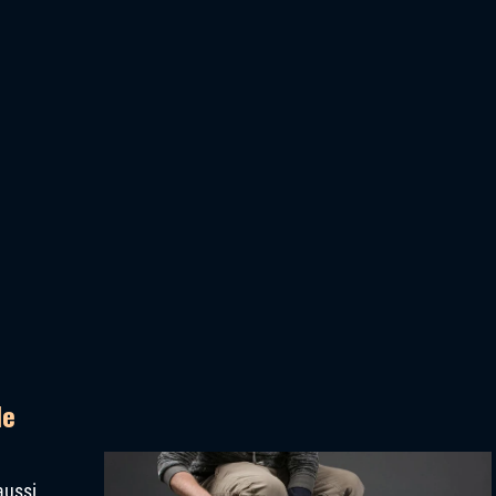
le
aussi