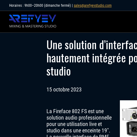
Skip
Horaires : 9h00–20h00 (dimanche fermé) |
sales@arefyevstudio.com
to
content
Une solution d’interfa
hautement intégrée pou
studio
15 octobre 2023
La Fireface 802 FS est une
solution audio professionnelle
pour une utilisation live et
studio dans une enceinte 19″.
La nouvelle interface de RME