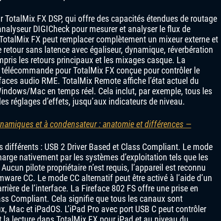
 TotalMix FX DSP, qui offre des capacités étendues de routage
 l’analyseur DIGICheck pour mesurer et analyser le flux de
TotalMix FX peut remplacer complètement un mixeur externe et
 retour sans latence avec égaliseur, dynamique, réverbération
ompris les retours principaux et les mixages casque. La
 télécommande pour TotalMix FX conçue pour contrôler le
erfaces audio RME. TotalMix Remote affiche l’état actuel du
Windows/Mac en temps réel. Cela inclut, par exemple, tous les
les réglages d’effets, jusqu’aux indicateurs de niveau.
namiques et à condensateur : anatomie et différences —
 différents : USB 2 Driver Based et Class Compliant. Le mode
arge nativement par les systèmes d’exploitation tels que les
ucun pilote propriétaire n’est requis, l’appareil est reconnu
are CC. Le mode CC alternatif peut être activé à l’aide d’un
rière de l’interface. La Fireface 802 FS offre une prise en
ss Compliant. Cela signifie que tous les canaux sont
x, Mac et iPadOS. L’iPad Pro avec port USB C peut contrôler
t la lecture dans TotalMix FX pour iPad et au niveau du