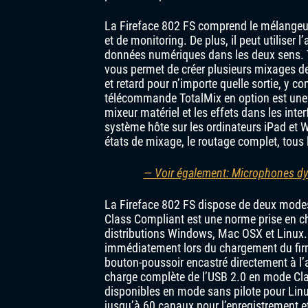
La Fireface 802 FS comprend le mélangeur
et de monitoring. De plus, il peut utiliser
données numériques dans les deux sens. 
vous permet de créer plusieurs mixages de
et retard pour n’importe quelle sortie, y c
télécommande TotalMix en option est une
mixeur matériel et les effets dans les int
système hôte sur les ordinateurs iPad et 
états de mixage, le routage complet, tous 
— Voir également: Microphones dy
La Fireface 802 FS dispose de deux modes
Class Compliant est une norme prise en ch
distributions Windows, Mac OSX et Linux. A
immédiatement lors du chargement du firmw
bouton-poussoir encastré directement à l’ar
charge complète de l’USB 2.0 en mode Cla
disponibles en mode sans pilote pour Linu
jusqu’à 60 canaux pour l’enregistrement e