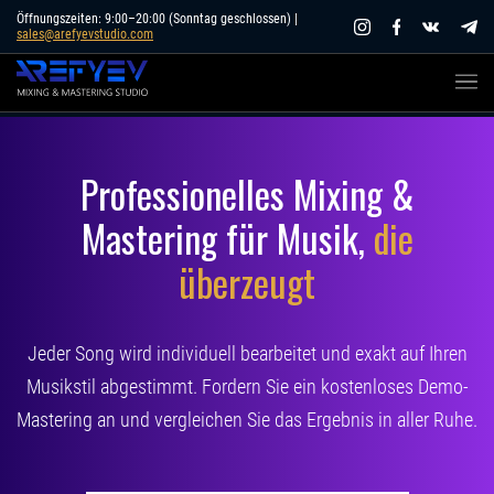
Skip
Öffnungszeiten: 9:00–20:00 (Sonntag geschlossen) |
sales@arefyevstudio.com
to
content
Professionelles Mixing &
Mastering für Musik,
die
überzeugt
Jeder Song wird individuell bearbeitet und exakt auf Ihren
Musikstil abgestimmt. Fordern Sie ein kostenloses Demo-
Mastering an und vergleichen Sie das Ergebnis in aller Ruhe.