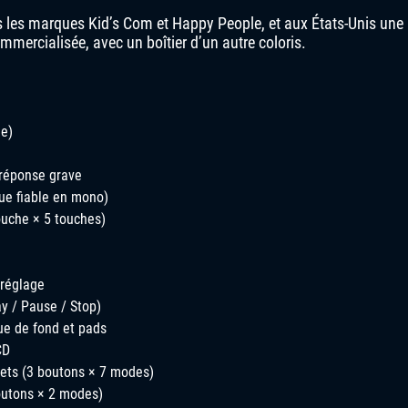
es les marques Kid’s Com et Happy People, et aux États-Unis une
mercialisée, avec un boîtier d’un autre coloris.
le)
 réponse grave
que fiable en mono)
ouche × 5 touches)
 réglage
y / Pause / Stop)
e de fond et pads
CD
fets (3 boutons × 7 modes)
outons × 2 modes)