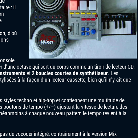
 de
ire : il
on
a
on, d’où
sions
console
er d’une octave qui sort du corps comme un tiroir de lecteur CD.
instruments
et
2 boucles courtes de synthétiseur
. Les
sées à la façon d’un lecteur cassette, bien qu’il n’y ait que
 styles techno et hip-hop et contiennent une multitude de
 boutons de tempo (+/–) ajustent la vitesse de lecture des
; néanmoins à chaque nouveau pattern le tempo revient à la
s de vocoder intégré, contrairement à la version Mix