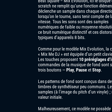
Beat Square – Mix Evolution, ici le disque
scratch ne remplit qu’une fonction élémenta
déclenche un sample dans chaque directi
lorsqu’on le tourne, sans tenir compte de l
vitesse. Tous les sons sont des samples
numériques de faible ou moyenne résoluti
ce bruit numérique distinctif et ces distor
typiques d’appareils 8 bits.
Comme pour le modèle Mix Evolution, la 
« Mix Me DJ » est équipée d’un petit clavi
Les touches proposent
10 préréglages d’
commandes de la musique de fond sont styli
trois boutons —
Play
,
Pause
et
Stop
.
Les patterns de fond sont conçus dans des
timbres de synthétiseur peu communs. Les
samples (à l’image du pitch d’un vinyle) 
valeur initiale.
Malheureusement, ce modèle ne possède pa