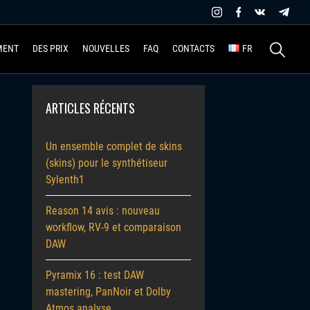
Recherche
MENT
DES PRIX
NOUVELLES
FAQ
CONTACTS
FR
ARTICLES RÉCENTS
Un ensemble complet de skins
(skins) pour le synthétiseur
Sylenth1
Reason 14 avis : nouveau
workflow, RV-9 et comparaison
DAW
Pyramix 16 : test DAW
mastering, PanNoir et Dolby
Atmos analyse