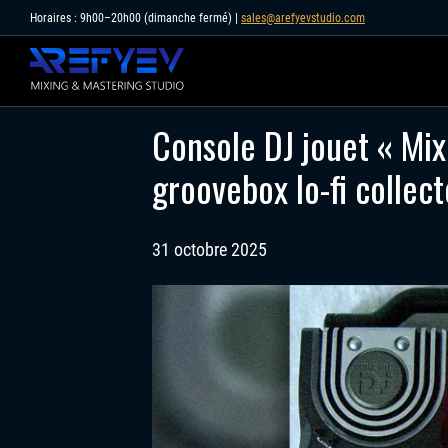
Skip
Horaires : 9h00–20h00 (dimanche fermé) |
sales@arefyevstudio.com
to
content
Console DJ jouet « Mix
groovebox lo-fi collect
31 octobre 2025