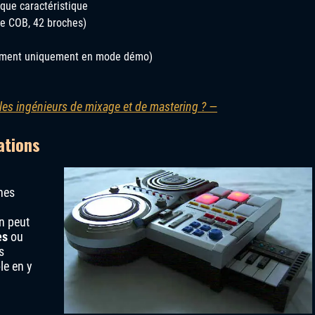
ique caractéristique
e COB, 42 broches)
lement uniquement en mode démo)
 les ingénieurs de mixage et de mastering ? —
ations
ines
n peut
es
ou
s
le en y