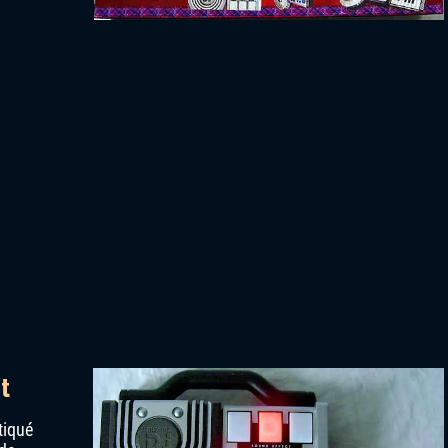
t
tiqué