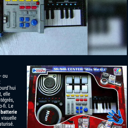
— ou
x
ourd’hui
 elle
tégrés,
-fi. Le
-batterie
visuelle
aturisé.