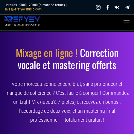
Skip
Horaires : 9h00–20h00 (dimanche fermé) |
sales@arefyevstudio.com
to
content
Mixage en ligne !
Correction
vocale et mastering offerts
Votre morceau sonne encore brut, sans profondeur et
manque de cohérence ? C’est facile à corriger ! Commandez
un Light Mix (jusqu’à 7 pistes) et recevez en bonus :
l’accordage de deux voix, et un mastering final
professionnel — totalement gratuit !