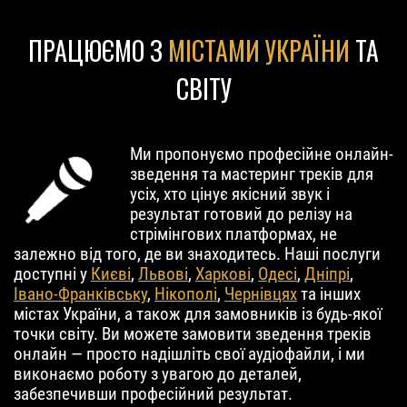
ПРАЦЮЄМО З
МІСТАМИ УКРАЇНИ
ТА
СВІТУ
Ми пропонуємо професійне онлайн-
зведення та мастеринг треків для
усіх, хто цінує якісний звук і
результат готовий до релізу на
стрімінгових платформах, не
залежно від того, де ви знаходитесь. Наші послуги
доступні у
Києві
,
Львові
,
Харкові
,
Одесі
,
Дніпрі
,
Івано-Франківську
,
Нікополі
,
Чернівцях
та інших
містах України, а також для замовників із будь-якої
точки світу. Ви можете замовити зведення треків
онлайн — просто надішліть свої аудіофайли, і ми
виконаємо роботу з увагою до деталей,
забезпечивши професійний результат.