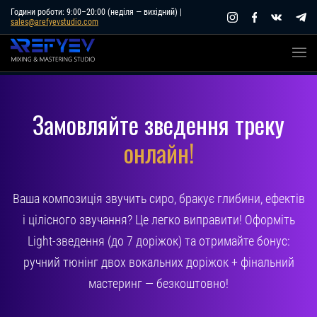
Skip
Години роботи: 9:00–20:00 (неділя — вихідний) |
sales@arefyevstudio.com
to
content
Замовляйте зведення треку
онлайн!
Ваша композиція звучить сиро, бракує глибини, ефектів
і цілісного звучання? Це легко виправити! Оформіть
Light-зведення (до 7 доріжок) та отримайте бонус:
ручний тюнінг двох вокальних доріжок + фінальний
мастеринг — безкоштовно!