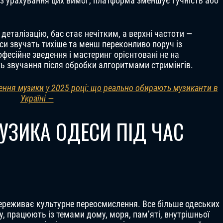
з урахування цих вимог, платформа зменшує гучність або
деталізацію, бас стає нечітким, а верхні частоти —
си звучать тихіше та менш переконливо поруч із
есійне зведення і мастеринг орієнтовані не на
ть звучання після обробки алгоритмами стримінгів.
ння музики у 2025 році: що реально обирають музиканти в
Україні —
УЗИКА ОДЕСИ ПІД ЧАС
, переживає культурне переосмислення. Все більше одеських
у, працюють із темами дому, моря, пам’яті, внутрішньої