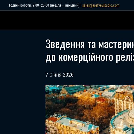
Skip
Години роботи: 9:00–20:00 (неділя — вихідний) |
sales@arefyevstudio.com
to
content
Зведення та мастерин
до комерційного релі
7 Січня 2026