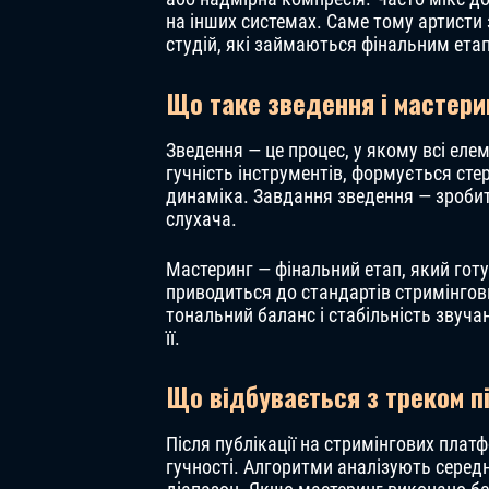
на інших системах. Саме тому артисти 
студій, які займаються фінальним етап
Що таке зведення і мастерин
Зведення — це процес, у якому всі еле
гучність інструментів, формується ст
динаміка. Завдання зведення — зроби
слухача.
Мастеринг — фінальний етап, який готує
приводиться до стандартів стримінгов
тональний баланс і стабільність звуча
її.
Що відбувається з треком п
Після публікації на стримінгових пла
гучності. Алгоритми аналізують середн