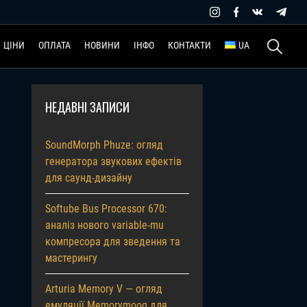
Пошук:
ЦІНИ
ОПЛАТА
НОВИНИ
ІНФО
КОНТАКТИ
UA
НЕДАВНІ ЗАПИСИ
SoundMorph Phuze: огляд
генератора звукових ефектів
для саунд-дизайну
Softube Bus Processor 670:
аналіз нового variable-mu
компресора для зведення та
мастерингу
Arturia Memory V — огляд
емуляції Memorymoog для