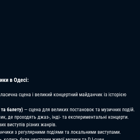
ики в Одесі:
ласична сцена і великий концертний майданчик із історією
 та балету)
— сцена для великих постановок та музичних подій.
, де проходять джаз-, інді- та експериментальні концерти.
их виступів різних жанрів.
нчики з регулярними подіями та локальними виступами.
»
, колись були центрами живої музики та DJ-сцен.