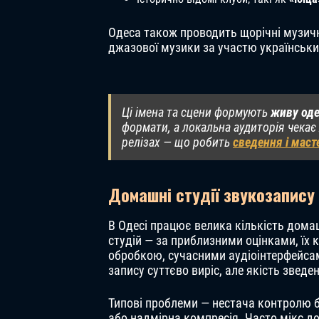
Одеса також проводить щорічні музичн
джазової музики за участю українських
Ці імена та сцени формують
живу оде
формати, а локальна аудиторія чекає 
релізах — що робить
сведення і маст
Домашні студії звукозапису
В Одесі працює велика кількість дома
студій — за приблизними оцінками, їх 
обробкою, сучасними аудіоінтерфейсам
запису суттєво виріс, але якість звед
Типові проблеми — нестача контролю б
або надмірна компресія. Часто мікс д