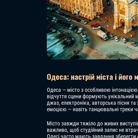
Одеса: настрій міста і його
Одеса — місто з особливою інтонацією.
відчуття сцени формують унікальний му
джаз, електроніка, авторська пісня та
емоцією — навіть танцювальні треки ч
Місто завжди тяжіло до живих виступів
важливо, щоб студійний запис не втрача
Одесі часто мають завдання зберегти 