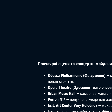
Популярні сцени та концертні майданч
Odessa Philharmonic (Філармонія)
— к
понад століття.
Opera Theatre (Одеський театр опери
Urban Music Hall
— камерний майданчик
Perron №7
— популярне місце для жив
Exit, Art Center Very Holodnoy
— майда
Історично відомі клуби, такі як
«Ібіца