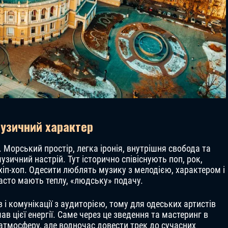
 музичний характер
 Морський простір, легка іронія, внутрішня свобода та
зичний настрій. Тут історично співіснують поп, рок,
 хіп-хоп. Одесити люблять музику з мелодією, характером і
асто мають теплу, «людську» подачу.
 і комунікації з аудиторією, тому для одеських артистів
в цієї енергії. Саме через це зведення та мастеринг в
атмосферу, але водночас довести трек до сучасних