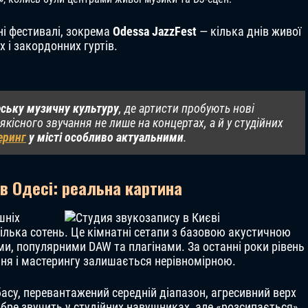
і фестивалі, зокрема
Odessa JazzFest
— кілька днів живої
 і закордонних гуртів.
ську музичну культуру
, де артисти пробують нові
якісного звучання не лише на концертах, а й у студійних
еринг
у місті особливо актуальними
.
 в Одесі: реальна картина
шніх
кілька сотень. Це кімнатні сетапи з базовою акустичною
и, популярними DAW та плагінами. За останні роки рівень
ення і мастерингу залишається нерівномірною.
асу, перевантажений середній діапазон, агресивний верх
обре звучить у студійних навушниках, але «розсипається»