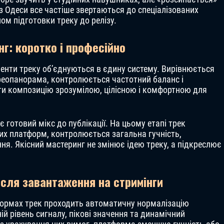
з Одеси все частіше звертаються до спеціалізованих
ом підготовки треку до релізу.
г: коротко і професійно
менти треку об’єднуються в єдину систему. Вирівнюється
ереопанорама, контролюється частотний баланс і
ти композицію зрозумілою, цілісною і комфортною для
 готовий мікс до публікації. На цьому етапі трек
их платформ, контролюється загальна гучність,
ння. Якісний мастеринг не змінює ідею треку, а підкреслює
ісля завантаження на стримінги
тформах трек проходить автоматичну нормалізацію
ій рівень сигналу, пікові значення та динамічний