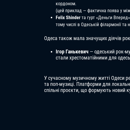
кордоном.
(цей приклад — фактична поява у мі
Felix Shinder
та гурт «Деньги Вперед»
тому числі в Одеській філармонії та 
Одеса також мала значущих діячів рок
Ігор Ганькевич
— одеський рок-муз
стали хрестоматійними для одесь
У сучасному музичному житті Одеси рег
та поп-музиці. Платформи для локальних
спільні проєкти, що формують новий к