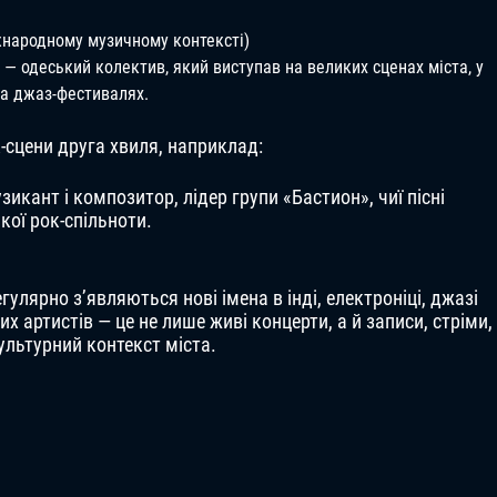
жнародному музичному контексті)
 — одеський колектив, який виступав на великих сценах міста, у
на джаз-фестивалях.
-сцени друга хвиля, наприклад:
икант і композитор, лідер групи «Бастион», чиї пісні
кої рок-спільноти.
улярно з’являються нові імена в інді, електроніці, джазі
 артистів — це не лише живі концерти, а й записи, стріми,
ультурний контекст міста.