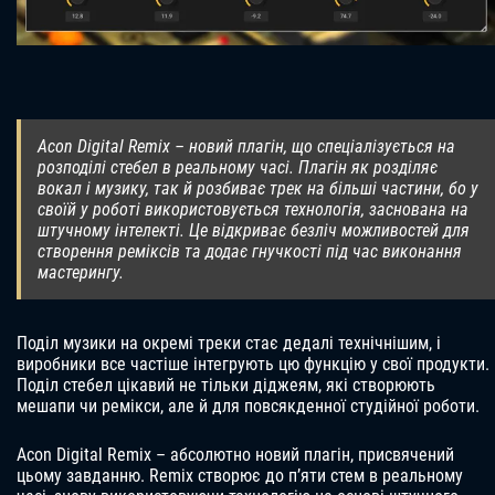
Acon Digital Remix – новий плагін, що спеціалізується на
розподілі стебел в реальному часі. Плагін як розділяє
вокал і музику, так й розбиває трек на більші частини, бо у
своїй у роботі використовується технологія, заснована на
штучному інтелекті. Це відкриває безліч можливостей для
створення реміксів та додає гнучкості під час виконання
мастерингу.
Поділ музики на окремі треки стає дедалі технічнішим, і
виробники все частіше інтегрують цю функцію у свої продукти.
Поділ стебел цікавий не тільки діджеям, які створюють
мешапи чи ремікси, але й для повсякденної студійної роботи.
Acon Digital Remix – абсолютно новий плагін, присвячений
цьому завданню. Remix створює до п’яти стем в реальному