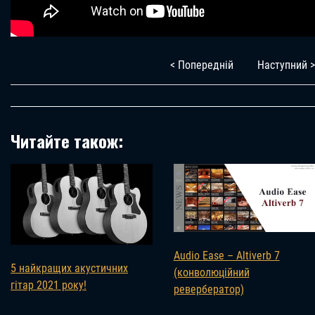
< Попередній
Наступний >
Читайте також:
Audio Ease – Altiverb 7
5 найкращих акустичних
(конволюційний
гітар 2021 року!
ревербератор)