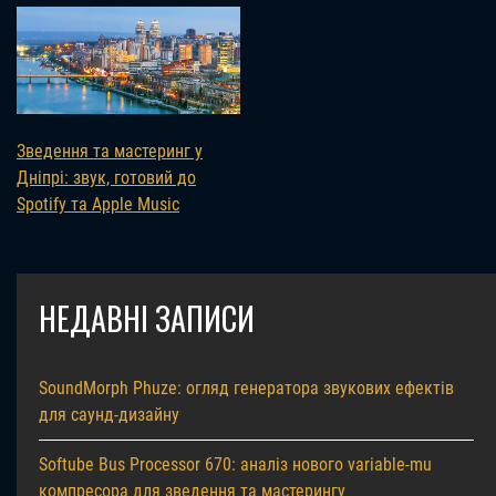
Зведення та мастеринг у
Дніпрі: звук, готовий до
Spotify та Apple Music
НЕДАВНІ ЗАПИСИ
SoundMorph Phuze: огляд генератора звукових ефектів
для саунд-дизайну
Softube Bus Processor 670: аналіз нового variable-mu
компресора для зведення та мастерингу