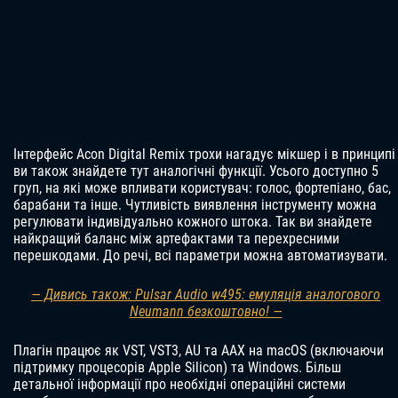
Інтерфейс Acon Digital Remix трохи нагадує мікшер і в принципі
ви також знайдете тут аналогічні функції. Усього доступно 5
груп, на які може впливати користувач: голос, фортепіано, бас,
барабани та інше. Чутливість виявлення інструменту можна
регулювати індивідуально кожного штока. Так ви знайдете
найкращий баланс між артефактами та перехресними
перешкодами. До речі, всі параметри можна автоматизувати.
— Дивись також: Pulsar Audio w495: емуляція аналогового
Neumann безкоштовно! —
Плагін працює як VST, VST3, AU та AAX на macOS (включаючи
підтримку процесорів Apple Silicon) та Windows. Більш
детальної інформації про необхідні операційні системи