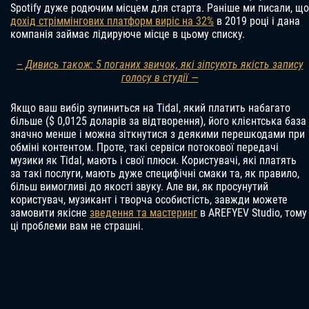
Spotify дуже родючим місцем для старта. Раніше ми писали, що
дохід стріммінгових платформ виріс на 32%
в 2019 році і дана
компанія займає лідируюче місце в цьому списку.
– Дивись також: 5 поганих звичок, які зіпсують якість запису
голосу в студії —
Якщо ваш вибір зупиниться на Tidal, який платить набагато
більше ($ 0,0125 доларів за відтворення), його клієнтська база
значно менше і можна зіткнутися з деякими перешкодами при
обміні контентом. Проте, такі сервіси потокової передачі
музики як Tidal, мають і свої плюси. Користувачі, які платять
за такі послуги, мають дуже специфічні смаки та, як правило,
більш вимогливі до якості звуку. Але ви, як просунутий
користувач, музикант і творча особистість, завжди можете
замовити якісне
зведення та мастеринг
в AREFYEV Studio, тому
ці проблеми вам не страшні.