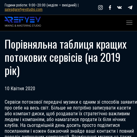
Skip
Години роботи: 9:00–20:00 (неділя — вихідний) |
sales@arefyevstudio.com
to
content
Порівняльна таблиця кращих
потокових сервісів (на 2019
рік)
10 Квітня 2020
Сервіси потокової передачі музики є одним зі способів заявити
про себе на весь світ. Більше не потрібно записувати касети
або компакт-диски, щоб роздавати їх стратегічно важливим
людям і компаніям, або намагатися продати їх біля нічних
клубів. На сьогоднішній день досить просто поділитися
посиланням і кожен бажаючий знайде ваші контакти і повний
перелік випущених композицій. Розміщення музики на таких