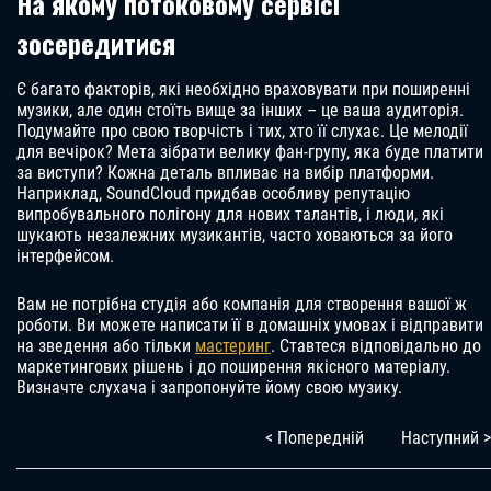
На якому потоковому сервісі
зосередитися
Є багато факторів, які необхідно враховувати при поширенні
музики, але один стоїть вище за інших – це ваша аудиторія.
Подумайте про свою творчість і тих, хто її слухає. Це мелодії
для вечірок? Мета зібрати велику фан-групу, яка буде платити
за виступи? Кожна деталь впливає на вибір платформи.
Наприклад, SoundCloud придбав особливу репутацію
випробувального полігону для нових талантів, і люди, які
шукають незалежних музикантів, часто ховаються за його
інтерфейсом.
Вам не потрібна студія або компанія для створення вашої ж
роботи. Ви можете написати її в домашніх умовах і відправити
на зведення або тільки
мастеринг
. Ставтеся відповідально до
маркетингових рішень і до поширення якісного матеріалу.
Визначте слухача і запропонуйте йому свою музику.
< Попередній
Наступний >