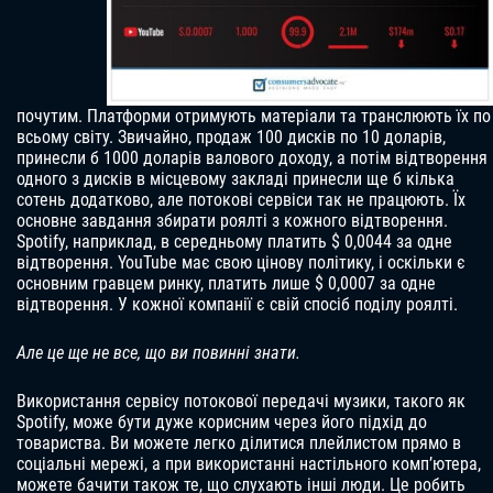
почутим. Платформи отримують матеріали та транслюють їх по
всьому світу. Звичайно, продаж 100 дисків по 10 доларів,
принесли б 1000 доларів валового доходу, а потім відтворення
одного з дисків в місцевому закладі принесли ще б кілька
сотень додатково, але потокові сервіси так не працюють. Їх
основне завдання збирати роялті з кожного відтворення.
Spotify, наприклад, в середньому платить $ 0,0044 за одне
відтворення. YouTube має свою цінову політику, і оскільки є
основним гравцем ринку, платить лише $ 0,0007 за одне
відтворення. У кожної компанії є свій спосіб поділу роялті.
Але це ще не все, що ви повинні знати.
Використання сервісу потокової передачі музики, такого як
Spotify, може бути дуже корисним через його підхід до
товариства. Ви можете легко ділитися плейлистом прямо в
соціальні мережі, а при використанні настільного комп’ютера,
можете бачити також те, що слухають інші люди. Це робить