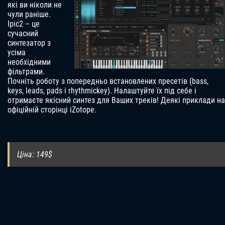
які ви ніколи не
чули раніше.
Іріс2 – це
сучасний
синтезатор з
усіма
необхідними
фільтрами.
Почніть роботу з попередньо встановлених пресетів (bass,
keys, leads, pads і rhythmickey). Налаштуйте їх під себе і
отримаєте якісний синтез для Ваших треків! Деякі приклади на
офіційній сторінці iZotope.
Ціна: 149$