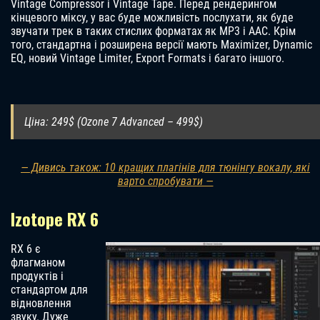
Vintage Compressor і Vintage Tape. Перед рендерингом
кінцевого міксу, у вас буде можливість послухати, як буде
звучати трек в таких стислих форматах як MP3 і AAC. Крім
того, стандартна і розширена версії мають Maximizer, Dynamic
EQ, новий Vintage Limiter, Export Formats і багато іншого.
Ціна: 249$ (Ozone 7 Advanced – 499$)
— Дивись також: 10 кращих плагінів для тюнінгу вокалу, які
варто спробувати —
Izotope RX 6
RX 6 є
флагманом
продуктів і
стандартом для
відновлення
звуку. Дуже