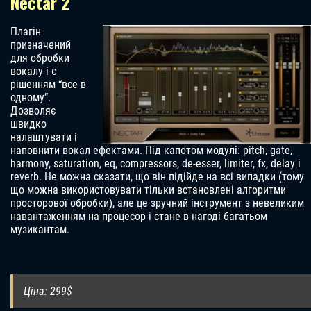
Nectar 2
Плагін
призначений
для обробки
вокалу і є
рішенням “все в
одному”.
Дозволяє
швидко
налаштувати і
наповнити вокал ефектами. Під капотом модулі: pitch, gate,
harmony, saturation, eq, compressors, de-esser, limiter, fx, delay і
reverb. Не можна сказати, що він підійде на всі випадки (тому
що можна використовувати тільки встановлені алгоритми
просторової обробки), але це зручний інструмент з невеликим
навантаженням на процесор і стане в нагоді багатьом
музикантам.
Ціна: 299$