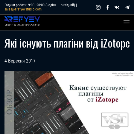
Skip
Години роботи: 9:00–20:00 (неділя — вихідний) |
sales@arefyevstudio.com
to
content
Які існують плагіни від iZotope
4 Вересня 2017