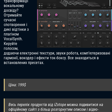
трансформації
вокальному
досвіду?
Отримайте
сучасні
спотворення і
дикі відтінки з
плагіном
VocalSynth.
Керуйте
голосом,
додаючи електронні текстури, звуки робота, комп’ютеризовані
гармонії, вокодер і ефекти ток-боксу. Все знаходиться в
встановлених пресетах.
Ціна: 199$
Весь перелік продуктів від iZotope можна подивитися на
офіційному сайті з більш розгорнутим описом і відео-