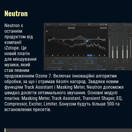
Neutron
Neutron є
останнім
продуктом від
компанії
iZotope. Це
новий плагін
для мікшування
музики, який
став певним
продовженням Ozone 7. Включає інноваційні алгоритми
обробки, за що і отримав безліч нагород. Завдяки новим
функціям Track Assistant і Masking Meter, Neutron допоможе
швидко досягти оптимального звучання. Основні модулі
плагіна: Masking Meter, Track Assistant, Transient Shaper, EQ,
Compressor, Exciter, Limiter. Бонусом будуть більше 500-та
встановлених пресетів.