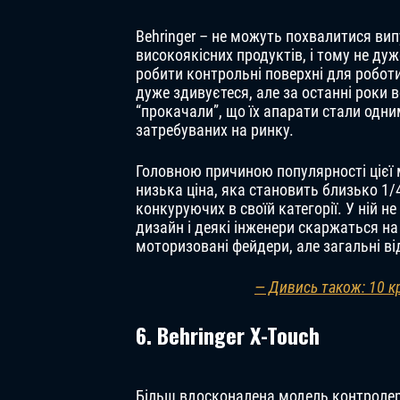
Behringer – не можуть похвалитися ви
високоякісних продуктів, і тому не ду
робити контрольні поверхні для роботи
дуже здивуєтеся, але за останні роки 
“прокачали”, що їх апарати стали одни
затребуваних на ринку.
Головною причиною популярності цієї м
низька ціна, яка становить близько 1/4
конкуруючих в своїй категорії. У ній н
дизайн і деякі інженери скаржаться на
моторизовані фейдери, але загальні від
— Дивись також: 10 к
6. Behringer X-Touch
Більш вдосконалена модель контроле