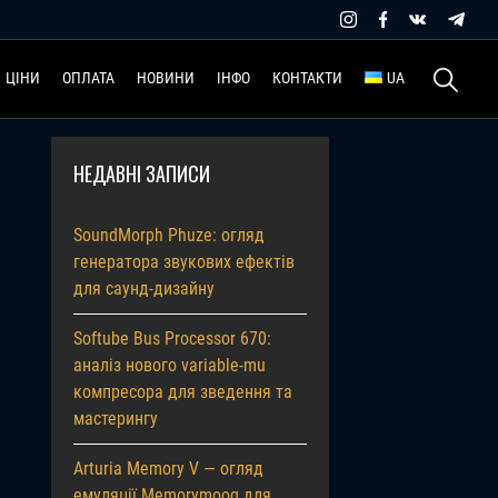
Пошук:
ЦІНИ
ОПЛАТА
НОВИНИ
ІНФО
КОНТАКТИ
UA
НЕДАВНІ ЗАПИСИ
SoundMorph Phuze: огляд
генератора звукових ефектів
для саунд-дизайну
Softube Bus Processor 670:
аналіз нового variable-mu
компресора для зведення та
мастерингу
Arturia Memory V — огляд
емуляції Memorymoog для