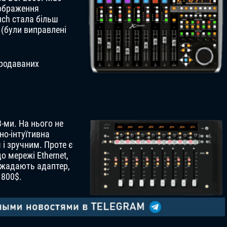
дображення
uch стала більш
(були виправлені
продаваних
-ми. На нього не
но-інтуїтивна
і зручним. Проте є
о мережі Ethernet,
зажадають адаптер,
 800$.