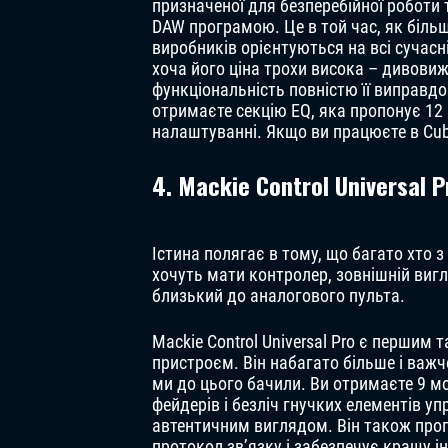
призначеної для безперебійної роботи 
DAW програмою. Це в той час, як більш
виробників орієнтуються на всі сучасн
хоча його ціна трохи висока – дивови
функціональність повністю її виправдо
отримаєте секцію EQ, яка пропонує 12 
налаштуванні. Якщо ви працюєте в Cuba
4. Mackie Control Universal P
Істина полягає в тому, що багато хто з
хочуть мати контролер, зовнішній виг
близький до аналогового пульта.
Mackie Control Universal Pro є першим
пристроєм. Він набагато більше і важче
ми до цього бачили. Ви отримаєте 9 
фейдерів і безліч гнучких елементів уп
автентичним виглядом. Він також про
протокол зв’язку і забезпечує кращу і