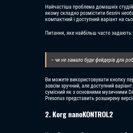
Найчастіша проблема домашніх студій 
якому складно розмістити безліч необ
компактний і доступний варіант на сьог
Питання, яке найбільш часто задають:
– чи не замало буде фейдерів для ро
Ви можете використовувати кнопку пер
зовсім зручний, але доступний варіант. 
сумісний як з основними музичними D
Presonus представить розширену версію
2. Korg nanoKONTROL2