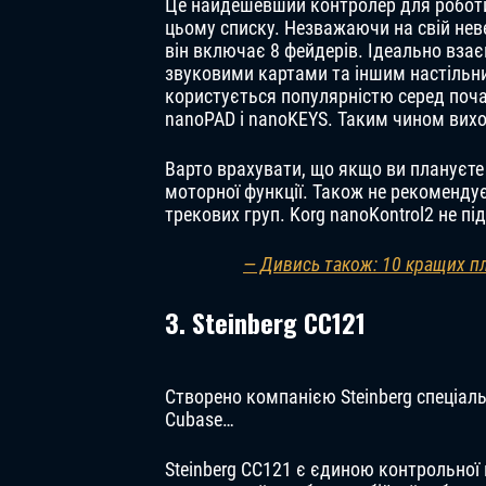
Це найдешевший контролер для робот
цьому списку. Незважаючи на свій нев
він включає 8 фейдерів. Ідеально взає
звуковими картами та іншим настільни
користується популярністю серед почат
nanoPAD і nanoKEYS. Таким чином виход
Варто врахувати, що якщо ви плануєт
моторної функції. Також не рекомендує
трекових груп. Korg nanoKontrol2 не під
— Дивись також: 10 кращих пла
3. Steinberg CC121
Створено компанією Steinberg спеціал
Cubase…
Steinberg CC121 є єдиною контрольної