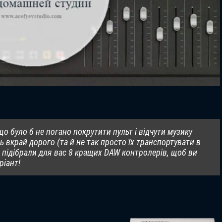
о було б не погано покрутити пульт і відчути музику
ь вкрай дорого (та й не так просто їх транспортувати в
и підібрали для вас 8 кращих DAW контролерів, щоб ви
ріант!