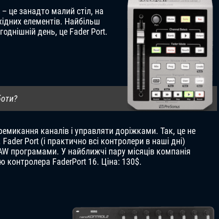
– це занадто малий стіл, на
хідних елементів. Найбільш
однішній день, це Fader Port.
боти?
емикання каналів і управляти доріжками. Так, це не
Fader Port (і практично всі контролери в наші дні)
AW програмами. У найближчі пару місяців компанія
 контролера FaderPort 16. Ціна: 130$.