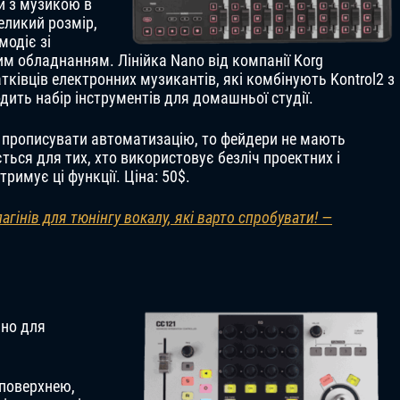
и з музикою в
еликий розмір,
модіє зі
м обладнанням. Лінійка Nano від компанії Korg
ківців електронних музикантів, які комбінують Kontrol2 з
ить набір інструментів для домашньої студії.
е прописувати автоматизацію, то фейдери не мають
ться для тих, хто використовує безліч проектних і
тримує ці функції. Ціна: 50$.
гінів для тюнінгу вокалу, які варто спробувати! —
ьно для
 поверхнею,