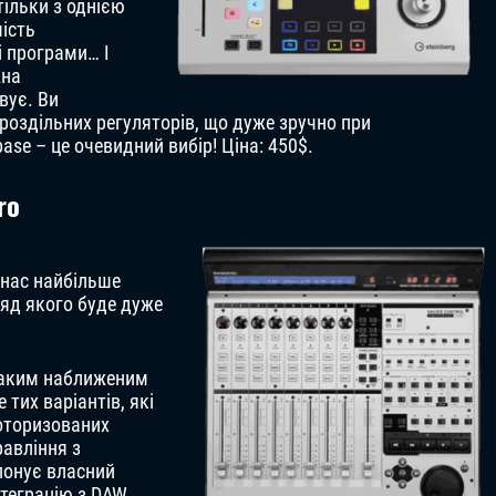
тільки з однією
ість
і програми… І
жна
вує. Ви
роздільних регуляторів, що дуже зручно при
se – це очевидний вибір! Ціна: 450$.
ro
 нас найбільше
ляд якого буде дуже
 таким наближеним
 тих варіантів, які
моторизованих
равління з
понує власний
нтеграцію з DAW