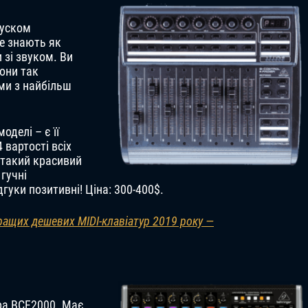
пуском
же знають як
 зі звуком. Ви
вони так
ми з найбільш
оделі – є її
 вартості всіх
е такий красивий
 гучні
гуки позитивні! Ціна: 300-400$.
ращих дешевих MIDI-клавіатур 2019 року —
ра BCF2000. Має