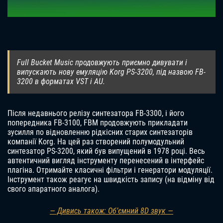
Full Bucket Music продовжують приємно дивувати і
випускають нову емуляцію Korg PS-3200, під назвою FB-
3200 в форматах VST і AU.
Після недавнього релізу синтезатора FB-3300, і його
попередника FB-3100, FBM продовжують прикладати
зусилля по відновленню рідкісних старих синтезаторів
компанії Korg. На цей раз створений полумодульний
синтезатор PS-3200, який був випущений в 1978 році. Весь
автентичний вигляд інструменту перенесений в інтерфейс
плагіна. Отримайте класичні фільтри і генератори модуляції.
Інструмент також реагує на швидкість запису (на відміну від
свого апаратного аналога).
— Дивись також: Об’ємний 8D звук —