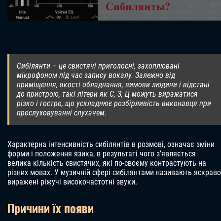
Сибілянти – це свистячі приголосні, захоплювані
мікрофоном під час запису вокалу. Залежно від
приміщення, якості обладнання, вимови людини і відстані
до пристрою, такі літери як С, З, Ц можуть виражатися
різко і гостро, що ускладнює розбірливість виконавця при
прослуховуванні слухачем.
Характерна інтенсивність сибілянтів в розмові, означає зміни
форми і положення язика, в результаті чого з’являється
велика кількість свистячих, які по-своєму контрастують на
різних мовах. У музичній сфері сибілянтами називають яскраво
виражені ріжучі високочастотні звуки.
Причини їх появи