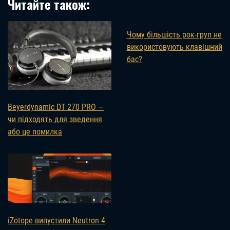
Читайте також:
Чому більшість рок-груп не
використовують клавішний
бас?
Beyerdynamic DT 270 PRO —
чи підходять для зведення
або це помилка
iZotope випустили Neutron 4