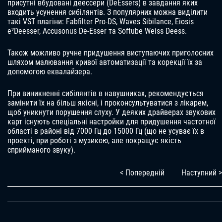
присутні вбудовані деессери (DeEssers) в завдання яких
входить усунення сибілянтів. З популярних можна виділити
такі VST плагіни: Fabfilter Pro-DS, Waves Sibilance, Eiosis
e²Deesser, Accusonus De-Esser та Softube Weiss Deess.
Також можливо ручне придушення виступаючих приголосних
шляхом малювання кривої автоматизації та корекції їх за
допомогою еквалайзера.
При виникненні сибілянтів в навушниках, рекомендується
замінити їх на більш якісні, і проконсультуватися з лікарем,
щоб уникнути порушення слуху. У деяких драйверах звукових
карт існують спеціальні настройки для придушення частотної
області в районі від 7000 Гц до 15000 Гц (що не усуває їх в
проекті, при роботі з музикою, але покращує якість
сприйманого звуку).
< Попередній
Наступний >