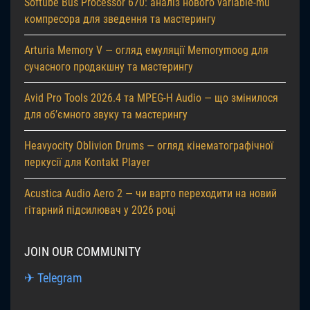
Softube Bus Processor 670: аналіз нового variable-mu
компресора для зведення та мастерингу
Arturia Memory V — огляд емуляції Memorymoog для
сучасного продакшну та мастерингу
Avid Pro Tools 2026.4 та MPEG-H Audio — що змінилося
для об’ємного звуку та мастерингу
Heavyocity Oblivion Drums — огляд кінематографічної
перкусії для Kontakt Player
Acustica Audio Aero 2 — чи варто переходити на новий
гітарний підсилювач у 2026 році
JOIN OUR COMMUNITY
✈ Telegram