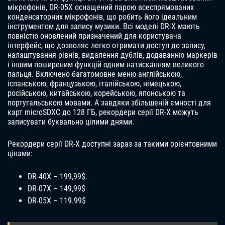
мікрофонів, DR-05X оснащений парою всеспрямованих
конденсаторних мікрофонів, що робить його ідеальним
інструментом для запису музики. Всі моделі DR-X мають
повністю оновлений призначений для користувача
інтерфейс, що дозволяє легко отримати доступ до запису,
налаштування рівнів, видалення дублів, додаванню маркерів
і іншим поширеним функцій одним натисканням великого
пальця. Включено багатомовне меню англійською,
іспанською, французькою, італійською, німецькою,
російською, китайською, корейською, японською та
португальською мовами. А завдяки збільшеній ємності для
карт microSDXC до 128 ГБ, рекордери серії DR-X можуть
записувати буквально цілими днями.
Рекордери серії DR-X доступні зараз за такими орієнтовними
цінами:
DR-40X – 199,99$.
DR-07X – 149,99$
DR-05X – 119.99$