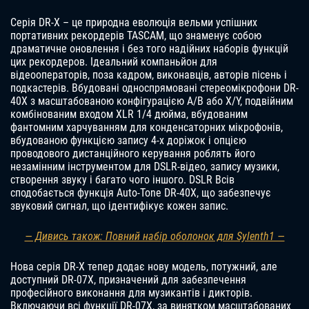
Серія DR-X – це природна еволюція вельми успішних
портативних рекордерів TASCAM, що знаменує собою
драматичне оновлення і без того надійних наборів функцій
цих рекордеров. Ідеальний компаньйон для
відеооператорів, поза кадром, виконавців, авторів пісень і
подкастерів. Вбудовані односпрямовані стереомікрофони DR-
40X з масштабованою конфігурацією A/B або X/Y, подвійним
комбінованим входом XLR 1/4 дюйма, вбудованим
фантомним харчуванням для конденсаторних мікрофонів,
вбудованою функцією запису 4-х доріжок і опцією
проводового дистанційного керування роблять його
незамінним інструментом для DSLR-відео, запису музики,
створення звуку і багато чого іншого. DSLR Всів
сподобається функція Auto-Tone DR-40X, що забезпечує
звуковий сигнал, що ідентифікує кожен запис.
— Дивись також: Повний набір оболонок для Sylenth1 —
Нова серія DR-X тепер додає нову модель, потужний, але
доступний DR-07X, призначений для забезпечення
професійного виконання для музикантів і дикторів.
Включаючи всі функції DR-07X, за винятком масштабованих