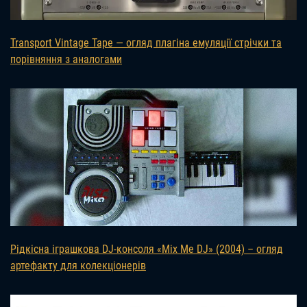
Transport Vintage Tape — огляд плагіна емуляції стрічки та
порівняння з аналогами
Рідкісна іграшкова DJ-консоля «Mix Me DJ» (2004) – огляд
артефакту для колекціонерів