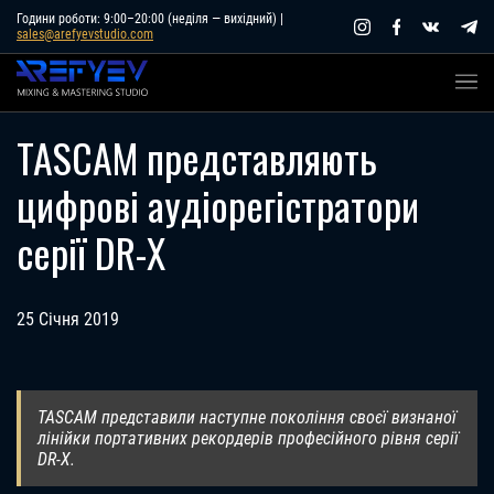
Skip
Години роботи: 9:00–20:00 (неділя — вихідний) |
sales@arefyevstudio.com
to
content
TASCAM представляють
цифрові аудіорегістратори
серії DR-X
25 Січня 2019
TASCAM представили наступне покоління своєї визнаної
лінійки портативних рекордерів професійного рівня серії
DR-X.