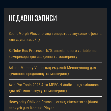
НЕДАВНІ ЗАПИСИ
SoundMorph Phuze: огляд генератора звукових ефектів
для саунд-дизайну
Softube Bus Processor 670: аналіз нового variable-mu
компресора для зведення та мастерингу
Arturia Memory V — огляд емуляції Memorymoog для
сучасного продакшну та мастерингу
Avid Pro Tools 2026.4 та MPEG-H Audio — що змінилося
для об’ємного звуку та мастерингу
Heavyocity Oblivion Drums — огляд кінематографічної
перкусії для Kontakt Player