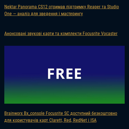
Nektar Panorama CS12 отримав підтримку Reaper та Studio
One — аналіз для зведення і мастерингу
Анонсовані звукові карти та комплекти Focusrite Vocaster
Brainworx Bx_console Focusrite SC доступний безкоштовно
для користувачів карт Clarett, Red, RedNet і ISA