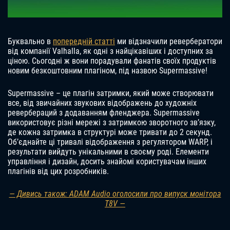
Буквально в
попередній статті
ми відзначили ревербератори
від компанії Valhalla, як одні з найцікавіших і доступних за
ціною. Сьогодні ж вони порадували фанатів своїх продуктів
новим безкоштовним плагіном, під назвою Supermassive!
Supermassive – це плагін затримки, який може створювати
все, від звичайних звукових відображень до художніх
ревербераций з додаванням фленджера. Supermassive
використовує різні мережі з затримкою зворотного зв’язку,
де кожна затримка в структурі може тривати до 2 секунд.
Об’єднайте ці тривалі відображення з регулятором WARP, і
результати вийдуть унікальними в своєму роді. Елементи
управління і дизайн, досить знайомі користувачам інших
плагінів від цих розробників.
— Дивись також: ADAM Audio оголосили про випуск монітора
T8V —