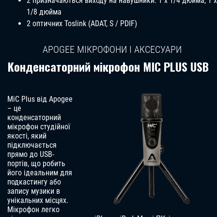
2 призначаються виходу на навушники: 1 x 1/4 дюйма, 1 x
1/8 дюйма
2 оптичних Toslink (ADAT, S / PDIF)
APOGEE МІКРОФОНИ І АКСЕСУАРИ
Конденсаторний мікрофон MIC PLUS USB
MiC Plus від Apogee
– це
конденсаторний
мікрофон студійної
якості, який
підключається
прямо до USB-
портів, що робить
його ідеальним для
подкастингу або
запису музики в
унікальних місцях.
Мікрофон легко