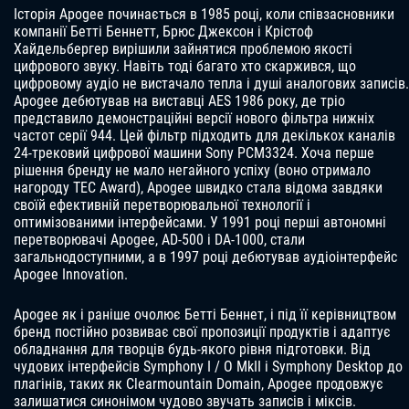
Історія Apogee починається в 1985 році, коли співзасновники
компанії Бетті Беннетт, Брюс Джексон і Крістоф
Хайдельбергер вирішили зайнятися проблемою якості
цифрового звуку. Навіть тоді багато хто скаржився, що
цифровому аудіо не вистачало тепла і душі аналогових записів.
Apogee дебютував на виставці AES 1986 року, де тріо
представило демонстраційні версії нового фільтра нижніх
частот серії 944. Цей фільтр підходить для декількох каналів
24-трековий цифрової машини Sony PCM3324. Хоча перше
рішення бренду не мало негайного успіху (воно отримало
нагороду TEC Award), Apogee швидко стала відома завдяки
своїй ефективній перетворювальної технології і
оптимізованими інтерфейсами. У 1991 році перші автономні
перетворювачі Apogee, AD-500 і DA-1000, стали
загальнодоступними, а в 1997 році дебютував аудіоінтерфейс
Apogee Innovation.
Apogee як і раніше очолює Бетті Беннет, і під її керівництвом
бренд постійно розвиває свої пропозиції продуктів і адаптує
обладнання для творців будь-якого рівня підготовки. Від
чудових інтерфейсів Symphony I / O MkII і Symphony Desktop до
плагінів, таких як Clearmountain Domain, Apogee продовжує
залишатися синонімом чудово звучать записів і міксів.