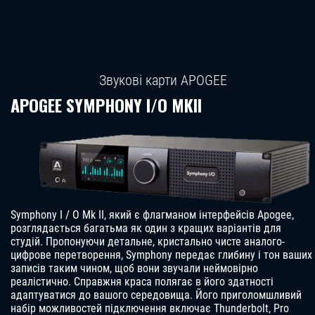
Звукові карти APOGEE
APOGEE SYMPHONY I/O MKII
Symphony I / O Mk II, який є флагманом інтерфейсів Apogee,
розглядається багатьма як один з кращих варіантів для
студій. Пропонуючи детальне, кристально чисте аналого-
цифрове перетворення, Symphony передає глибину і тон ваших
записів таким чином, щоб вони звучали неймовірно
реалістично. Справжня краса полягає в його здатності
адаптуватися до вашого середовища. Його приголомшливий
набір можливостей підключення включає Thunderbolt, Pro