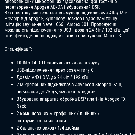
високоякісних мікрофонних підсилювача, фантастичне
перетворення Apogee AD/DA і вбудований DSP.
Використовуючи технологію емуляції підсилювача Alloy Mic
Preamp від Apogee, Symphony Desktop надає вам точну
імітацію звучання Neve 1066 і Ampex 601. Пропонуючи
можливість підключення по USB і дозвіл 24 біт / 192 кГц, цей
інтерфейс ідеально підходить для користувачів Mac і ПК.
Специфікації:
10 IN x 14 OUT одночасних каналів звуку
USB-підключення через роз’єм типу C
Дозвіл A/D і D/A до 24 біт / 192 кГц
2 мікрофонних підсилювача Advanced Stepped Gain,
посилення до 75 дБ, змінний імпеданс
Вбудована апаратна обробка DSP плагінів Apogee FX
Rack
2 комбінованих мікрофонних / лінійних /
інструментальних входи
2 балансних виходу 1/4 дюйма