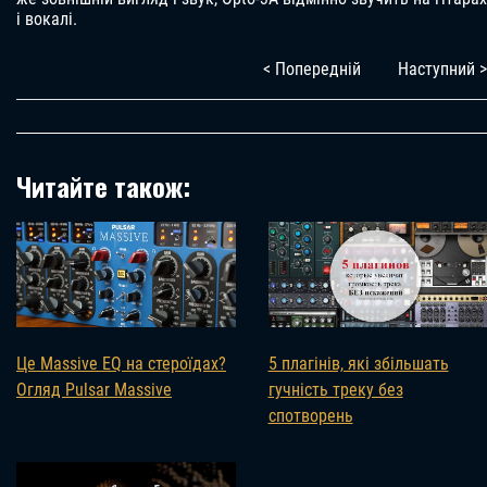
і вокалі.
< Попередній
Наступний >
Читайте також:
Це Massive EQ на стероїдах?
5 плагінів, які збільшать
Огляд Pulsar Massive
гучність треку без
спотворень