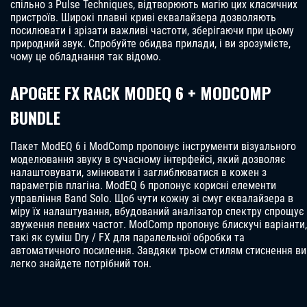
спільно з Pulse Techniques, відтворюють магію цих класичних
пристроїв. Широкі плавні криві еквалайзера дозволяють
посилювати і зрізати важливі частоти, зберігаючи при цьому
природний звук. Спробуйте обидва прилади, і ви зрозумієте,
чому це обладнання так відомо.
APOGEE FX RACK MODEQ 6 + MODCOMP
BUNDLE
Пакет ModEQ 6 і ModComp пропонує інструменти візуального
моделювання звуку в сучасному інтерфейсі, який дозволяє
налаштовувати, змінювати і заглиблюватися в кожен з
параметрів плагіна. ModEQ 6 пропонує корисні елементи
управління Band Solo. Щоб чути кожну зі смуг еквалайзера в
міру їх налаштування, вбудований аналізатор спектру спрощує
звуження певних частот. ModComp пропонує блискучі варіанти,
такі як суміш Dry / FX для паралельної обробки та
автоматичного посилення. Завдяки трьом стилям стиснення ви
легко знайдете потрібний тон.