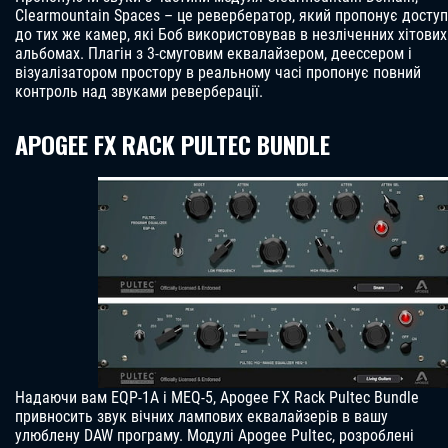
Clearmountain Spaces – це ревербератор, який пропонує доступ
до тих же камер, які Боб використовував в незліченних хітових
альбомах. Плагін з 3-смуговим еквалайзером, деессером і
візуалізатором простору в реальному часі пропонує повний
контроль над звуками реверберації.
APOGEE FX RACK PULTEC BUNDLE
Надаючи вам EQP-1A і MEQ-5, Apogee FX Rack Pultec Bundle
привносить звук вічних лампових еквалайзерів в вашу
улюблену DAW програму. Модулі Apogee Pultec, розроблені