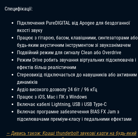
Специфікації:
Підключення PureDIGITAL від Apogee для бездоганної
якості звуку
Працює з гітарою, басом, клавішними, синтезаторами або
будь-яким акустичним інструментом зі звукознімачем
Подвійний режим для сигналу Clean або Overdrive
Режим Drive робить звучання віртуальних підсилювачів і
ефектів більш реалістичним
Стереовихід підключається до навушників або активним
динаміків
Аудіо високого дозволу 24 біт / 96 кГц
Працює з iOS, Mac і ПК з Windows
Включає кабелі Lightning, USB і USB Type-C
Включає програмне забезпечення BIAS FX Jam з
підсилювачами преміум-класу і педальними ефектами
— Дивись також: Кращі thunderbolt звукові карти на будь-який