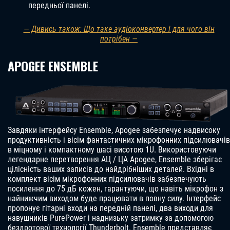
передньої панелі.
— Дивись також: Що таке аудіоконвертер і для чого він
потрібен —
APOGEE ENSEMBLE
Завдяки інтерфейсу Ensemble, Apogee забезпечує надвисоку
продуктивність і вісім фантастичних мікрофонних підсилювачів
в міцному і компактному шасі висотою 1U. Використовуючи
легендарне перетворення АЦ / ЦА Apogee, Ensemble зберігає
цілісність ваших записів до найдрібніших деталей. Вхідні в
комплект вісім мікрофонних підсилювачів забезпечують
посилення до 75 дБ кожен, гарантуючи, що навіть мікрофон з
найнижчим виходом буде працювати в повну силу. Інтерфейс
пропонує гітарні входи на передній панелі, два виходи для
навушників PurePower і наднизьку затримку за допомогою
бездротової технології Thunderbolt. Ensemble представляє