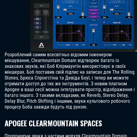
Розроблений самим всесвітньо відомим інженером
мікшування, Clearmountain Domain відтворює багато із
знакових звуків, які Боб Клірмаунтін використовує в своїх
мікшерах. Боб поставив свій підпис на записах для The Rolling
Stones, Брюса Спрінгстіна та Девіда Боуї, і тепер ви можете
отримати доступ до тих же інструментів. З новим плагіном
Apogee в ваші сесії можна інтегрувати простір, відображення і
багато іншого. З такими вкладками, як Reverb, Stereo Delay,
Delay Blur, Pitch Shifting і іншими, звуки культового робочого
процесу Боба завжди будуть під рукою.
APOGEE CLEARMOUNTAIN SPACES
Пропонуючи звуки з частини модуля Clearmountain Domain,