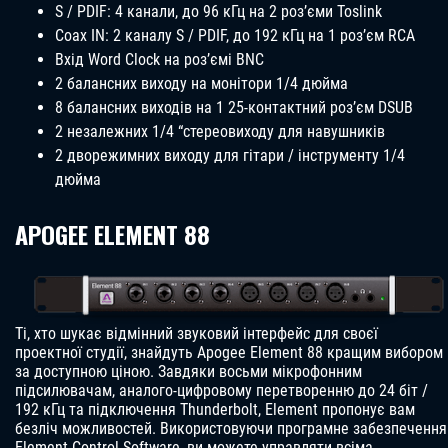
S / PDIF: 4 канали, до 96 кГц на 2 роз’єми Toslink
Coax IN: 2 каналу S / PDIF, до 192 кГц на 1 роз’єм RCA
Вхід Word Clock на роз’ємі BNC
2 балансних виходу на монітори 1/4 дюйма
8 балансних виходів на 1 25-контактний роз’єм DSUB
2 незалежних 1/4 “стереовиходу для навушників
2 дворежимних виходу для гітари / інструменту 1/4
дюйма
APOGEE ELEMENT 88
Ті, хто шукає відмінний звуковий інтерфейс для своєї
проектної студії, знайдуть Apogee Element 88 кращим вибором
за доступною ціною. Завдяки восьми мікрофонним
підсилювачам, аналого-цифровому перетворенню до 24 біт /
192 кГц та підключення Thunderbolt, Element пропонує вам
безліч можливостей. Використовуючи програмне забезпечення
Element Control Software, ви можете управляти всіма