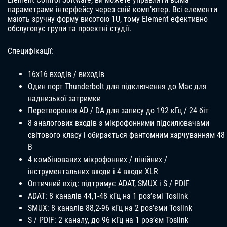
параметрами інтерфейсу через свій комп’ютер. Всі елементи
мають зручну форму висотою 1U, тому Element ефективно
обслуговує групи та проектні студії.
Специфікації:
16х16 входів / виходів
Один порт Thunderbolt для підключення до Mac для
наднизької затримки
Перетворення AD / DA для запису до 192 кГц / 24 біт
8 аналогових входів з мікрофонними підсилювачами
світового класу і обирається фантомним харчуванням 48
В
4 комбінованих мікрофонних / лінійних /
інструментальних входи і 4 входи XLR
Оптичний вхід: підтримує ADAT, SMUX і S / PDIF
ADAT: 8 каналів 44,1-48 кГц на 1 роз’ємі Toslink
SMUX: 8 каналів 88,2-96 кГц на 2 роз’єми Toslink
S / PDIF: 2 каналу, до 96 кГц на 1 роз’єм Toslink