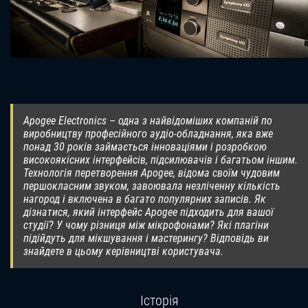
Apogee Electronics – одна з найвідоміших компаній по
виробництву професійного аудіо-обладнання, яка вже
понад 30 років займається інноваціями і розробкою
високоякісних інтерфейсів, підсилювачів і багатьом іншим.
Технологія перетворення Apogee, відома своїм чудовим
першокласним звуком, завоювала незліченну кількість
нагород і включена в багато популярних записів. Як
дізнатися, який інтерфейс Apogee підходить для вашої
студії? У чому різниця між мікрофонами? Які плагіни
підійдуть для мікшування і мастерингу? Відповідь ви
знайдете в цьому керівництві користувача.
Історія