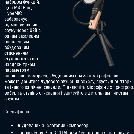
набором функцій,
що і MiC Plus,
HypeMiC
забезпечує
відмінний запис
звуку через USB з
одним важливим
оновленням:
вбудованим
стисненням
студійного якості.
Завдяки трьом
параметрам
аналогової компресії, вбудованим прямо в мікрофон, ви
можете добитися чудового звучання вокалу, акустичної гітари
та іншого за лічені секунди. Підключіть мікрофон до пристрою,
виберіть ступінь стиснення і записуйте з детальним і чистим
звуком.
Специфікації:
Вбудований аналоговий компресор
Підключення PureDIGITAL для бездоганної якості звуку