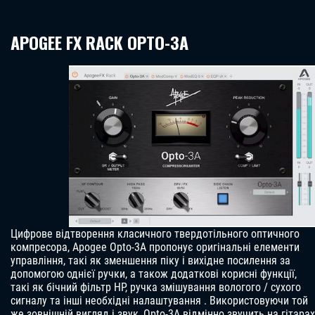
APOGEE FX RACK OPTO-3A
Цифрове відтворення класичного твердотільного оптичного
компресора, Apogee Opto-3A пропонує оригінальні елементи
управління, такі як зменшення піку і вихідне посилення за
допомогою однієї ручки, а також додаткові корисні функції,
такі як бічний фільтр HP, ручка змішування вологого / сухого
сигналу та інші необхідні налаштування . Використовуючи той
же зовнішній вигляд і звук, Opto-3A відмінно звучить на гітарах