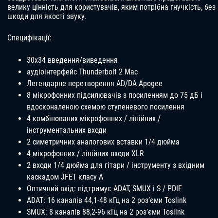
велику цінність для користувачів, яким потрібна гнучкість, без
шкоди для якості звуку.
Специфікації:
30х34 введення/виведення
аудіоінтерфейс Thunderbolt 2 Mac
Легендарне перетворення AD/DA Apogee
8 мікрофонних підсилювачів з посиленням до 75 дБ і
вдосконаленою схемою ступеневого посилення
4 комбінованих мікрофонних / лінійних /
інструментальних входи
2 симетричних аналогових вставки 1/4 дюйма
4 мікрофонних / лінійних входи XLR
2 входи 1/4 дюйма для гітари / інструменту з вхідним
каскадом JFET класу A
Оптичний вхід: підтримує ADAT, SMUX і S / PDIF
ADAT: 16 каналів 44,1-48 кГц на 2 роз’єми Toslink
SMUX: 8 каналів 88,2-96 кГц на 2 роз’єми Toslink