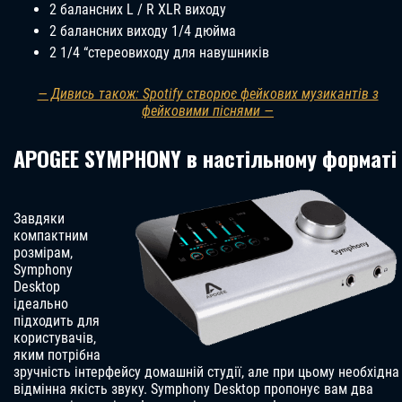
2 балансних L / R XLR виходу
2 балансних виходу 1/4 дюйма
2 1/4 “стереовиходу для навушників
— Дивись також: Spotify створює фейкових музикантів з
фейковими піснями —
APOGEE SYMPHONY в настільному форматі
Завдяки
компактним
розмірам,
Symphony
Desktop
ідеально
підходить для
користувачів,
яким потрібна
зручність інтерфейсу домашній студії, але при цьому необхідна
відмінна якість звуку. Symphony Desktop пропонує вам два