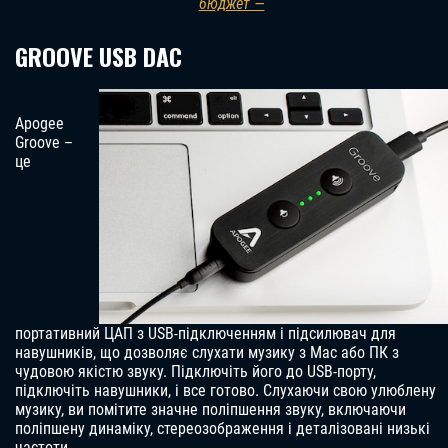
бюджет —
GROOVE USB DAC
Apogee
Groove –
це
портативний ЦАП з USB-підключенням і підсилювач для
навушників, що дозволяє слухати музику з Mac або ПК з
чудовою якістю звуку. Підключіть його до USB-порту,
підключіть навушники, і все готово. Слухаючи свою улюблену
музику, ви помітите значне поліпшення звуку, включаючи
поліпшену динаміку, стереозображення і деталізовані низькі
частоти.