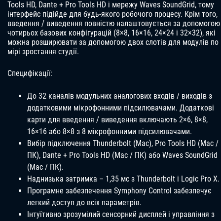
Tools HD, Dante + Pro Tools HD і мережу Waves SoundGrid, тому
інтерфейс підійде для будь-якого робочого процесу. Крім того,
введення / виведення повністю налаштовується за допомогою
чотирьох базових конфігурацій (8×8, 16×16, 24×24 і 32×32), які
можна розширювати за допомогою двох слотів для модулів по
мірі зростання студії.
Специфікації:
До 32 каналів модульних аналогових входів / виходів з
додатковими мікрофонними підсилювачами. Додаткові
карти для введення / виведення включають 2×6, 8×8,
16×16 або 8×8 з 8 мікрофонними підсилювачами.
Вибір підключення Thunderbolt (Mac), Pro Tools HD (Mac /
ПК), Dante + Pro Tools HD (Mac / ПК) або Waves SoundGrid
(Mac / ПК).
Наднизька затримка – 1,35 мс з Thunderbolt і Logic Pro X.
Програмне забезпечення Symphony Control забезпечує
легкий доступ до всіх параметрів.
Інтуїтивно зрозумілий сенсорний дисплей і управління з