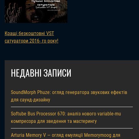
Кращі безкоштовні VST
сатуратори 2016- го року!
НЕДАВНІ ЗАПИСИ
SoundMorph Phuze: огляд генератора звукових ефектів
для саунд-дизайну
Softube Bus Processor 670: аналіз нового variable-mu
компресора для зведення та мастерингу
Arturia Memory V — огляд емуляції Memorymoog для