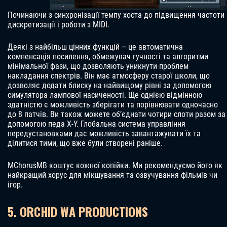
Починаючи з синхронізації темпу хоста до підвищення частоти
дискретизації і роботи з MIDI.
Деякі з найбільш цінних функцій – це автоматична
компенсація посилення, обмежувач гучності та алгоритми
мінімальної фази, що дозволяють уникнути проблем
накладання спектрів. Він має атмосферу старої школи, що
дозволяє додати блиску на найвищому рівні за допомогою
симулятора лампової насиченості. Ще однією відмінною
здатністю є можливість зберігати та порівнювати одночасно
до 8 патчів. Ви також можете об’єднати чотири слоти разом за
допомогою педа X-Y. Глобальна система управління
передустановками дає можливість завантажувати їх та
ділитися тими, що вже були створені раніше.
MChorusMB коштує кожної копійки. Ми рекомендуємо його як
найкращий хорус для мікшування та озвучування фільмів чи
ігор.
5. ORCHID WA PRODUCTIONS