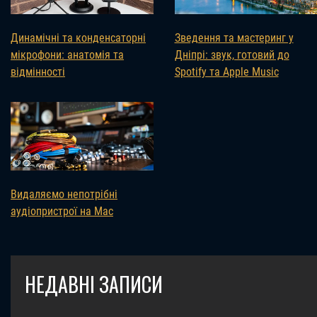
Динамічні та конденсаторні
Зведення та мастеринг у
мікрофони: анатомія та
Дніпрі: звук, готовий до
відмінності
Spotify та Apple Music
Видаляємо непотрібні
аудіопристрої на Mac
НЕДАВНІ ЗАПИСИ