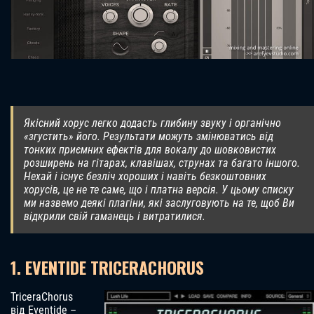
Якісний хорус легко додасть глибину звуку і органічно
«згустить» його. Результати можуть змінюватись від
тонких приємних ефектів для вокалу до шовковистих
розширень на гітарах, клавішах, струнах та багато іншого.
Нехай і існує безліч хороших і навіть безкоштовних
хорусів, це не те саме, що і платна версія. У цьому списку
ми назвемо деякі плагіни, які заслуговують на те, щоб Ви
відкрили свій гаманець і витратилися.
1. EVENTIDE TRICERACHORUS
TriceraChorus
від Eventide –