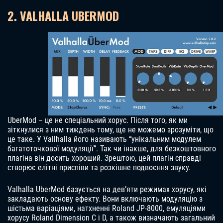
2. VALHALLA UBERMOD
UberMod – це не спеціальний хорус. Після того, як ми
зіткнулися з ним тиждень тому, ще не можемо зрозуміти, що
це таке. У Vallhalla його називають “унікальним модулем
багатоточкової модуляції”. Так чи інакше, для безкоштовного
плагіна він досить хороший. Зрештою, цей плагін справді
створює елітні приспіви та розкішне подвоєння звуку.
Valhalla UberMod базується на дев’яти режимах хорусу, які
закладають основу ефекту. Вони включають модуляцію з
шістьма варіаціями, натхненні Roland JP-8000, емуляціями
хорусу Roland Dimension C і D, а також визначають загальний