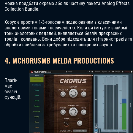
можна придбати окремо або як частину пакета Analog Effects
Collection Bundle.
Хорус є простим 1-3-голосним подвоювачем з класичними
аналоговими тонами і насиченістю. Коли ви імітуєте знайомі
тони аналогових педалей, виявляється безліч прекрасних
трелів і коливань. Вони добре підходять для гітарних треків та
обробки найбільш затребуваних та поширених звуків.
4. MCHORUSMB MELDA PRODUCTIONS
Плагін
має
безліч
функцій.