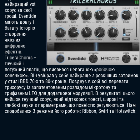
найкращий vst
хорус за свої
гроші. Eventide
мають довгу і
багату історію
створення
якісних
цифрових
ефектів.
TriceraChorus –
гнучкий і
потужний плагін, що виявився непоганою «робочою
конячкою». Він увібрав у себе найкраще з розкішних затримок
у стилі BBD 70-х та 80-х років. Поєднує в собі всі переваги
трихорусу із запатентованим розладом мікротону та
трифазним LFO для додаткової модуляції. В результаті цього
вийшов гнучкий хорус, який відтворює товсті, широкі та
глибокі звуки з параметрами, що повністю регулюються. Нам
сподобалися 3 режими його роботи: Ribbon, Swirl та Hotswitch.