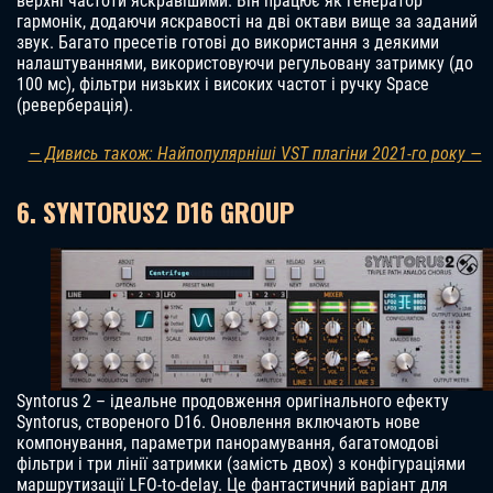
верхні частоти яскравішими. Він працює як генератор
гармонік, додаючи яскравості на дві октави вище за заданий
звук. Багато пресетів готові до використання з деякими
налаштуваннями, використовуючи регульовану затримку (до
100 мс), фільтри низьких і високих частот і ручку Space
(реверберація).
— Дивись також: Найпопулярніші VST плагіни 2021-го року —
6. SYNTORUS2 D16 GROUP
Syntorus 2 – ідеальне продовження оригінального ефекту
Syntorus, створеного D16. Оновлення включають нове
компонування, параметри панорамування, багатомодові
фільтри і три лінії затримки (замість двох) з конфігураціями
маршрутизації LFO-to-delay. Це фантастичний варіант для