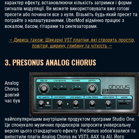
характер ефекту, встановлюючи кількість затримки і форми
сигналів модуляції. Ви можете використовувати вже готові
пресети або починати все з нуля. Візьміть будь-який пресет та
пограйте з налаштуваннями. UberMod відмінно працює з
вокалом, басом, гітарами та синтезаторами.
— Дивись також: Шикарні VST плагіни, які створять простір,
повітря, ширину, глибину та чіткість —
3. PRESONUS ANALOG CHORUS
Analog
Chorus
довгий
час був
найпопулярнішим внутрішнім продуктом програми Studio One.
Це спонукало музичних продюсерів запросити універсальну
версію цього стандартного ефекту. PreSonus зобов’язалися та
випустили плагін Analog Chorus як VST3, AAX та AU. Його