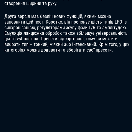
створення ширини та руху.
Друга версія має безліч нових функцій, якими можна
заповнити цей пост. Коротко, він пропонує шість типів LFO із
синхронізацією, регуляторами зсуву фази L/R та амплітудою.
Емуляція ланцюжка обробок також збільшує універсальність
цього vst плагіна. Пресети відсортовані, тому ви можете
вибрати тип – тонкий, м’який або інтенсивний. Крім того, у цих
категоріях можна додавати та зберігати свої пресети.