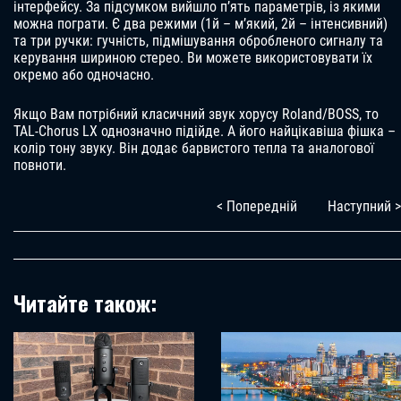
інтерфейсу. За підсумком вийшло п’ять параметрів, із якими
можна пограти. Є два режими (1й – м’який, 2й – інтенсивний)
та три ручки: гучність, підмішування обробленого сигналу та
керування шириною стерео. Ви можете використовувати їх
окремо або одночасно.
Якщо Вам потрібний класичний звук хорусу Roland/BOSS, то
TAL-Chorus LX однозначно підійде. А його найцікавіша фішка –
колір тону звуку. Він додає барвистого тепла та аналогової
повноти.
< Попередній
Наступний >
Читайте також: