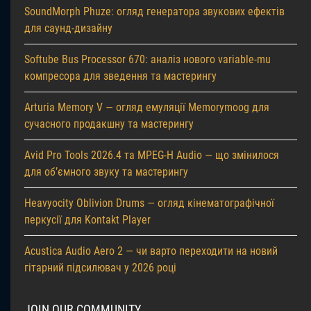
SoundMorph Phuze: огляд генератора звукових ефектів
для саунд-дизайну
Softube Bus Processor 670: аналіз нового variable-mu
компресора для зведення та мастерингу
Arturia Memory V — огляд емуляції Memorymoog для
сучасного продакшну та мастерингу
Avid Pro Tools 2026.4 та MPEG-H Audio — що змінилося
для об’ємного звуку та мастерингу
Heavyocity Oblivion Drums — огляд кінематографічної
перкусії для Kontakt Player
Acustica Audio Aero 2 — чи варто переходити на новий
гітарний підсилювач у 2026 році
JOIN OUR COMMUNITY