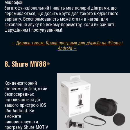
Мікрофон
багатофункціональний і навіть має полярні діаграми, що
перемикаються, що досить круто для такого бюджетного
варіанту. Всеспрямованість може стати в нагоді для
захоплення звуку по всьому периметру, коли ви зайняті
шарудінням і постукуванням!
— Дивись також: Кращі програми для діджеїв на iPhone і
Android —
8. Shure MV88+
Конденсаторний
стереомікрофон, який
безпосередньо
підключається до
вашого пристрою iOS
або Android. Ви
зможете
використовувати
програму Shure MOTIV