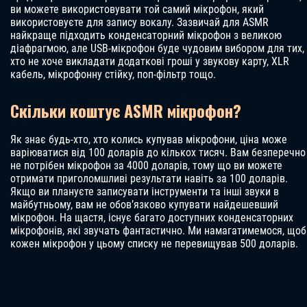
ви можете використовувати той самий мікрофон, який
використовуєте для запису вокалу. Зазвичай для ASMR
найкраще підходить конденсаторний мікрофон з великою
діафрагмою, але USB-мікрофон буде чудовим вибором для тих,
хто не хоче викладати додаткові гроші у звукову карту, XLR
кабель, мікрофонну стійку, поп-фільтр тощо.
Скільки коштує ASMR мікрофон?
Як знає будь-хто, хто колись купував мікрофони, ціна може
варіюватися від 100 доларів до кількох тисяч. Вам безперечно
не потрібен мікрофон за 4000 доларів, тому що ви можете
отримати приголомшливі результати навіть за 100 доларів.
Якщо ви плануєте записувати інструменти та інші звуки в
майбутньому, вам не обов’язково купувати найдешевший
мікрофон. На щастя, існує багато доступних конденсаторних
мікрофонів, які звучать фантастично. Ми намагатимемося, щоб
кожен мікрофон у цьому списку не перевищував 500 доларів.