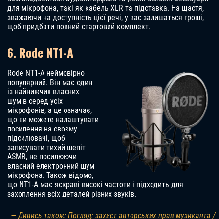
для мікрофона, такі як кабель XLR та підставка. На щастя,
зважаючи на доступність цієї речі, у вас залишаться гроші,
щоб придбати повний стартовий комплект.
6. Rode NT1-A
Rode NT1-A неймовірно
популярний. Він має один
із найнижчих власних
шумів серед усіх
мікрофонів, а це означає,
що ви можете налаштувати
посилення на своєму
підсилювачі, щоб
записувати тихий шепіт
ASMR, не посилюючи
власний електронний шум
мікрофона. Також відомо,
що NT1-A має яскраві високі частоти і підходить для
захоплення всіх деталей різних звуків.
— Дивись також: Погляд: захист авторських прав музиканта /