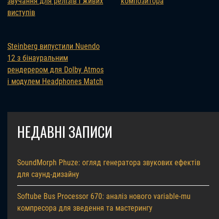
звучання для релізів і живих
композитора
виступів
Steinberg випустили Nuendo
12 з бінауральним
рендерером для Dolby Atmos
і модулем Headphones Match
НЕДАВНІ ЗАПИСИ
SoundMorph Phuze: огляд генератора звукових ефектів
для саунд-дизайну
Softube Bus Processor 670: аналіз нового variable-mu
компресора для зведення та мастерингу