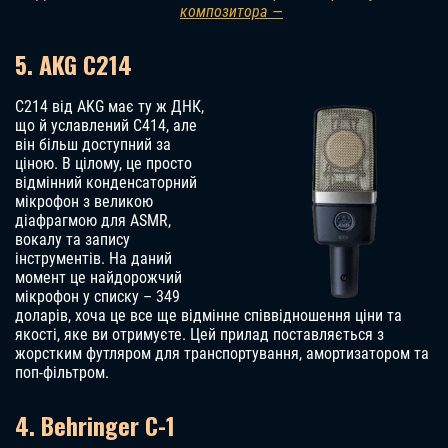
композитора —
5. AKG C214
C214 від AKG має ту ж ДНК,
що й уславлений C414, але
він більш доступний за
ціною. В цілому, це просто
відмінний конденсаторний
мікрофон з великою
діафрагмою для ASMR,
вокалу та запису
інструментів. На даний
момент це найдорожчий
мікрофон у списку – 349
доларів, хоча це все ще відмінне співвідношення ціни та
якості, яке ви отримуєте. Цей прилад поставляється з
жорстким футляром для транспортування, амортизатором та
поп-фільтром.
4. Behringer C-1