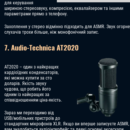
для керування
шириною стереозвуку, компресією, еквалайзером та іншими
параметрами прямо з телефону.
Захоплення у стерео відмінно підходить для ASMR. Звук огорне
слухачів трохи більше, ніж монофонічний запис.
7. Audio-Technica AT2020
AT2020 – один з найкращих
кардіоїдних конденсаторів,
які можна купити за сто
доларів. Якість звуку
чудова, що робить його
одним із найкращих за
співвідношенням ціна-якість.
Зараз ми переходимо від
USB/мобільних пристроїв до
стандартних мікрофонів XLR. Якщо ви вперше записуєте ASMR,
вам знадобиться аудіоінтерфейс та деякі основні аксесуари