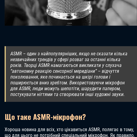
ASMR – один з найпопулярніших, якщо не сказати кілька
незвичайних трендів у сфері розваг за останні кілька
років. Творці ASMR намагаються викликати у слухача
“автономну реакцію сенсорної меридіани” – відчуття
поколювання, яке починається на шкірі голови і
поширюється вниз хребтом. Використовуючи мікрофон
для ASMR, люди можуть шепотіти, шарудити папером,
постукувати нігтями та створювати інші художні звуки.
Що таке ASMR-мікрофон?
Хороша новина для всіх, хто цікавиться ASMR, полягає в тому,
що для цього не потрібний спеціальний мікрофон. Як правило,