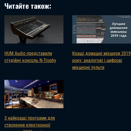
Читайте також:
HUM Audio представили
Кращі домашні мікшери 2019
студійну консоль N-Trophy
року: аналогові і цифрові
мікшерні пульти
3 найкращі програми для
створення електронної