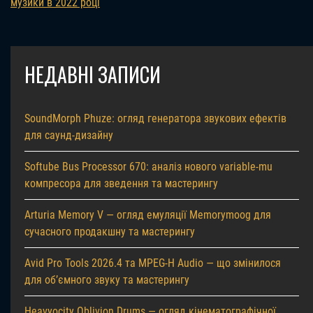
музики в 2022 році
НЕДАВНІ ЗАПИСИ
SoundMorph Phuze: огляд генератора звукових ефектів
для саунд-дизайну
Softube Bus Processor 670: аналіз нового variable-mu
компресора для зведення та мастерингу
Arturia Memory V — огляд емуляції Memorymoog для
сучасного продакшну та мастерингу
Avid Pro Tools 2026.4 та MPEG-H Audio — що змінилося
для об’ємного звуку та мастерингу
Heavyocity Oblivion Drums — огляд кінематографічної