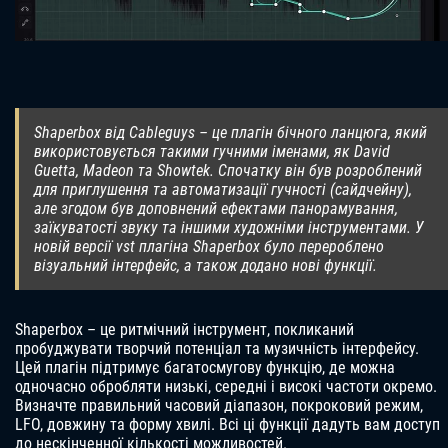
Shaperbox від Cableguys – це плагін бічного ланцюга, який
використовується такими гучними іменами, як David
Guetta, Madeon та Showtek. Спочатку він був розроблений
для приглушення та автоматизації гучності (сайдчейну),
але згодом був доповнений ефектами панорамування,
заїкуватості звуку та іншими художніми інструментами. У
новій версії vst плагіна Shaperbox було перероблено
візуальний інтерфейс, а також додано нові функції.
Shaperbox – це ритмічний інструмент, покликаний
пробуджувати творчий потенціал та музичність інтерфейсу.
Цей плагін підтримує багатосмугову функцію, де можна
одночасно обробляти низькі, середні і високі частоти окремо.
Визначте правильний часовий діапазон, покроковий режим,
LFO, довжину та форму хвилі. Всі ці функції дадуть вам доступ
до нескінченної кількості можливостей.