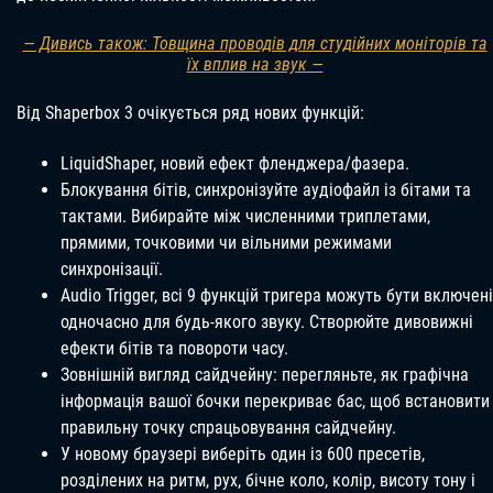
— Дивись також: Товщина проводів для студійних моніторів та
їх вплив на звук —
Від Shaperbox 3 очікується ряд нових функцій:
LiquidShaper, новий ефект фленджера/фазера.
Блокування бітів, синхронізуйте аудіофайл із бітами та
тактами. Вибирайте між численними триплетами,
прямими, точковими чи вільними режимами
синхронізації.
Audio Trigger, всі 9 функцій тригера можуть бути включені
одночасно для будь-якого звуку. Створюйте дивовижні
ефекти бітів та повороти часу.
Зовнішній вигляд сайдчейну: перегляньте, як графічна
інформація вашої бочки перекриває бас, щоб встановити
правильну точку спрацьовування сайдчейну.
У новому браузері виберіть один із 600 пресетів,
розділених на ритм, рух, бічне коло, колір, висоту тону і