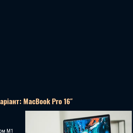
аріант: MacBook Pro 16″
пом M1