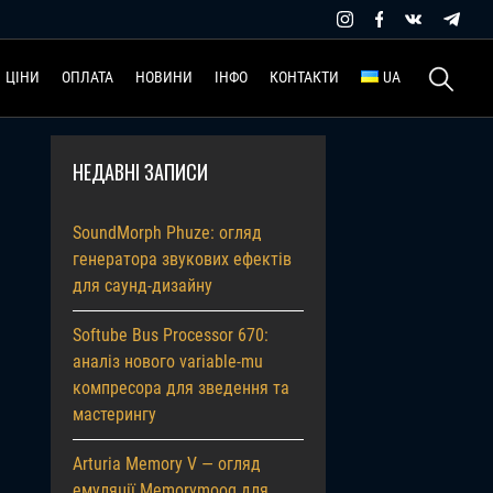
Пошук:
ЦІНИ
ОПЛАТА
НОВИНИ
ІНФО
КОНТАКТИ
UA
НЕДАВНІ ЗАПИСИ
SoundMorph Phuze: огляд
генератора звукових ефектів
для саунд-дизайну
Softube Bus Processor 670:
аналіз нового variable-mu
компресора для зведення та
мастерингу
Arturia Memory V — огляд
емуляції Memorymoog для