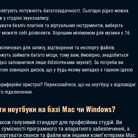
елегують потужність багатозадачності. Сьогодні рідко можна
 у студіях звукозапису.
ати безліч плагінів та віртуальних інструментів, виберіть
у можете собі дозволити. Хорошим мінімумом для музики є 16
опичувач для запису, відтворення та експорту файлів.
жуть займати багато місця, тому вам, ймовірно, знадобиться
о заповнитися лише бібліотеками звуків!). За потреби ви
ою зовнішніх дисків, що у будь-якому випадку є гарною ідеєю
риферійні пристрої? Переконайтеся, що на ноутбуці є відповідні
го підключення.
и ноутбуки на базі Mac чи Windows?
акож галузевий стандарт для професійних студій. Ви
сумісності програмного та апаратного забезпечення, а
портувати сеанси та файли між іншими комп’ютерами Mac