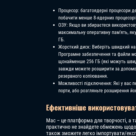
Процесор: багатоядерні процесори д
побачити менше 8-ядерних процесорів
ОЗУ: Якщо ви збираєтеся використовув
максимальну оперативну пам’ять, як
ГБ.
Жорсткий диск: Виберіть швидкий нак
Програмне забезпечення та файли мо
щонайменше 256 ГБ (які можуть швидк
завжди можете розширити за допомог
резервного копіювання.
Можливості підключення: Які у вас пе
порти, або розгляньте розширення йо
Ефективніше використовуват
Mac – це платформа для творчості, а т
практично не знайдете обмежень щодо 
також зможете легко імпортувати/екс