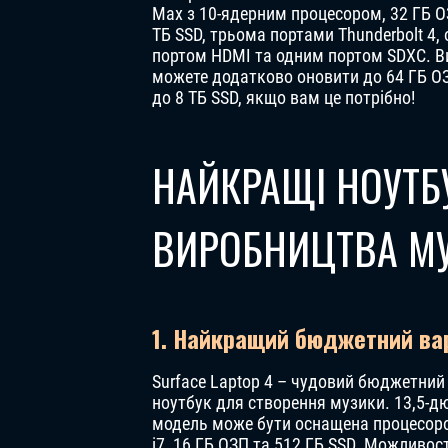
Max з 10-ядерним процесором, 32 ГБ ОЗ
ТБ SSD, трьома портами Thunderbolt 4,
портом HDMI та одним портом SDXC. В
можете додатково оновити до 64 ГБ О
до 8 ТБ SSD, якщо вам це потрібно!
НАЙКРАЩІ НОУТБ
ВИРОБНИЦТВА М
1. Найкращий бюджетний варі
Surface Laptop 4 – чудовий бюджетний
ноутбук для створення музики. 13,5-
модель може бути оснащена процесоро
i7, 16 ГБ ОЗП та 512 ГБ SSD. Можливост