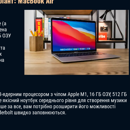
іант: MacBook Air
 (а
ена
Б ОЗУ
 та
ж
на
ядерним процесором з чіпом Apple M1, 16 ГБ ОЗУ, 512 ГБ
е якісний ноутбук середнього рівня для створення музики
ше за все, вам потрібно розширити його можливості
derbolt швидко заповнюються.