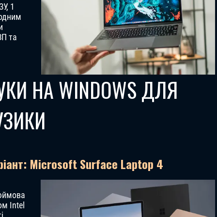
У, 1
 одним
и
ЗП та
УКИ НА WINDOWS ДЛЯ
УЗИКИ
ант: Microsoft Surface Laptop 4
дюймова
м Intel
і