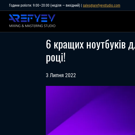
Skip
Години роботи: 9:00–20:00 (неділя — вихідний) |
sales@arefyevstudio.com
to
content
6 кращих ноутбуків д
році!
3 Липня 2022