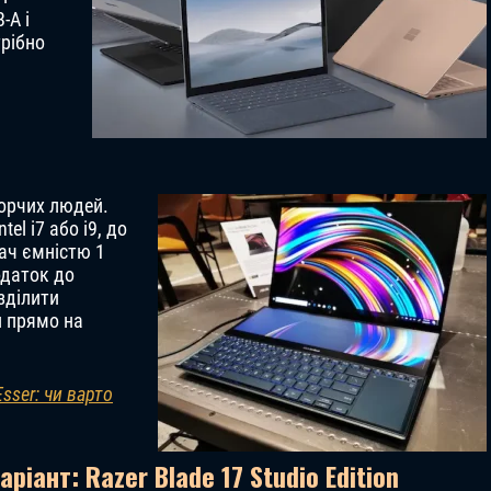
-A і
трібно
ворчих людей.
el i7 або i9, до
ач ємністю 1
одаток до
зділити
 прямо на
sser: чи варто
іант: Razer Blade 17 Studio Edition