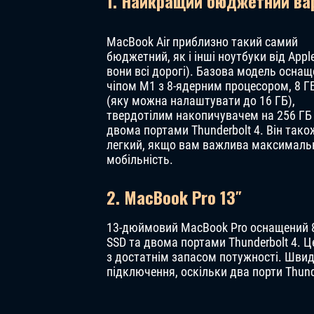
1. Найкращий бюджетний вар
MacBook Air приблизно такий самий
бюджетний, як і інші ноутбуки від Apple
вони всі дорогі). Базова модель оснащ
чіпом M1 з 8-ядерним процесором, 8 Г
(яку можна налаштувати до 16 ГБ),
твердотілим накопичувачем на 256 ГБ
двома портами Thunderbolt 4. Він тако
легкий, якщо вам важлива максималь
мобільність.
2. MacBook Pro 13″
13-дюймовий MacBook Pro оснащений 8-
SSD та двома портами Thunderbolt 4. Ц
з достатнім запасом потужності. Швид
підключення, оскільки два порти Thun