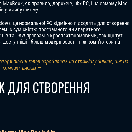
 що MacBook, як правило, дорожче, ніж PC, і на самому Mac
ів у майбутньому.
ows, це нормально! PC відмінно підходять для створення
блем із сумісністю програмного чи апаратного
гінів та DAW-програм є кросплатформовими, так що тут
 доступніші і більш модернізовані, ніж комп’ютери на
втори пісень тепер заробляють на стримінгу більше, ніж на
компакт-дисках —
K ДЛЯ СТВОРЕННЯ