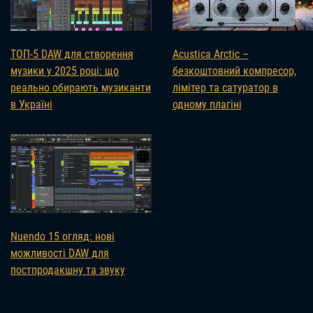
ТОП-5 DAW для створення
Acustica Arctic –
музики у 2025 році: що
безкоштовний компресор,
реально обирають музиканти
лімітер та сатуратор в
в Україні
одному плагіні
Nuendo 15 огляд: нові
можливості DAW для
постпродакшну та звуку