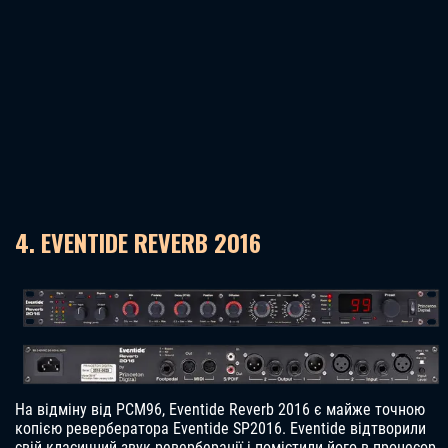
4. EVENTIDE REVERB 2016
На відміну від PCM96, Eventide Reverb 2016 є майже точною
копією ревербератора Eventide SP2016. Eventide відтворили
свій класичний звук реверберації і помістили його в процесор