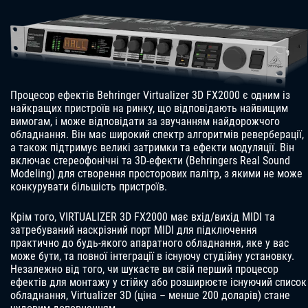
Процесор ефектів Behringer Virtualizer 3D FX2000 є одним із
найкращих пристроїв на ринку, що відповідають найвищим
вимогам, і може відповідати за звучанням найдорожчого
обладнання. Він має широкий спектр алгоритмів реверберації,
а також підтримує великі затримки та ефекти модуляції. Він
включає стереофонічні та 3D-ефекти (Behringers Real Sound
Modeling) для створення просторових палітр, з якими не може
конкурувати більшість пристроїв.
Крім того, VIRTUALIZER 3D FX2000 має вхід/вихід MIDI та
затребуваний наскрізний порт MIDI для підключення
практично до будь-якого апаратного обладнання, яке у вас
може бути, та повної інтеграції в існуючу студійну установку.
Незалежно від того, чи шукаєте ви свій перший процесор
ефектів для монтажу у стійку або розширюєте існуючий список
обладнання, Virtualizer 3D (ціна – менше 200 доларів) стане