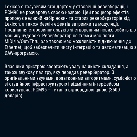
Lexicon є галузевим стандартом у створенні реверберації, і
PCM96 не розчаровує своєю назвою. Цей процесор ефектів
пропонує великий набір нових та старих ревербераторів від
Lexicon, а також безліч ефектів затримки та модуляції.
Поєднання старовинних звуків зі створенням нових, робить цю
машину чудовою. Ревербератор не тільки має порти
MIDI/In/Out/Thru, але також має можливість підключення до
Ethernet, щоб забезпечити чисту інтеграцію та автоматизацію з
DAW-програмою.
Власники пристрою звертають увагу на якість складання, а
також звукову палітру, яку передає ревербератор. З
оригінальними звуками, додатковими алгоритмами, сумісністю
зі студійною інфраструктурою і відмінним інтерфейсом
користувача, PCM96 – титан з відповідною ціною (3500
доларів).