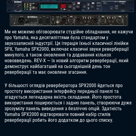
Ми не можемо обговорювати студійне обладнання, не кажучи
про Yamaha, яка десятиліттями була стандартом у
звукозаписній індустрії. Ця ітерація їхньої класичної лінійки
SPX, Yamaha SPX2000, включає класичні звуки реверберації
минулого, а також оновлення та додавання кількох
нововведень. REV-X — їх новий алгоритм реверберації, який
демонструє найбагатший на сьогоднішній день тон
реверберації та має оновлене згасання.
У більшості оглядів ревербератора SPX2000 йдеться про
простоту використання інтерфейсу передньої панелі та
згадується легендарна якість складання. Його простота
використання поширюється і задню панель, створюючи дуже
зрозумілу панель виведення з безліччю опцій. Здатність
Yamaha SPX2000 відтворювати повний набір стилів
реверберації робить його додатком до цього списку.