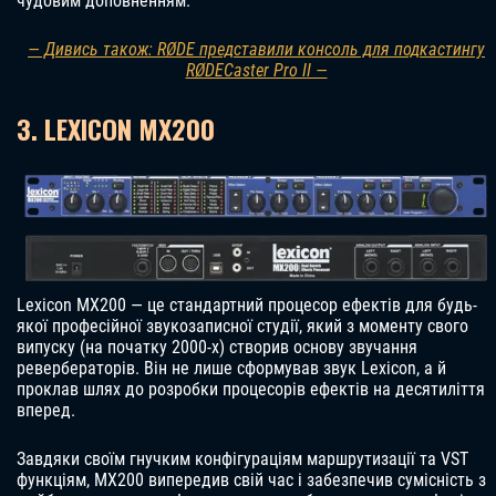
чудовим доповненням.
— Дивись також: RØDE представили консоль для подкастингу
RØDECaster Pro II —
3. LEXICON MX200
Lexicon MX200 — це стандартний процесор ефектів для будь-
якої професійної звукозаписної студії, який з моменту свого
випуску (на початку 2000-х) створив основу звучання
ревербераторів. Він не лише сформував звук Lexicon, а й
проклав шлях до розробки процесорів ефектів на десятиліття
вперед.
Завдяки своїм гнучким конфігураціям маршрутизації та VST
функціям, MX200 випередив свій час і забезпечив сумісність з