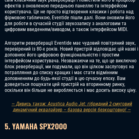
ефектів з оновленою передньою панеллю та інтерфейсом
користувача. Це не просто відтворення класики і робота над
фірмовою табличкою, Eventide пішли далі. Вони оновили його
для роботи в сучасній студії звукозапису з аналоговим та
цифровим введенням/виводом, а також інтерфейсом MIDI.
Алгоритм реверберації Eventide має чудовий повітряний звук,
перевірений із 80-х років. Новий пристрій відповідає цій назві і
доповнює його цифровою функціональністю і простим
інтерфейсом користувача. Незважаючи на те, що це виключно
блок реверберації, ми подумали, що він цілком заслуговує на
потрапляння до списку кращих і має стати відмінним
доповненням до будь-якої студії в цю сучасну епоху. Вам
доведеться пошукати цей пристрій на вторинному ринку,
оскільки він більше не виробляється і має досить високу ціну.
— Дивись також: Acustica Audio Jet: гібридний 2-смуговий
динамічний еквалайзер – базова версія безкоштовно! —
5. YAMAHA SPX2000