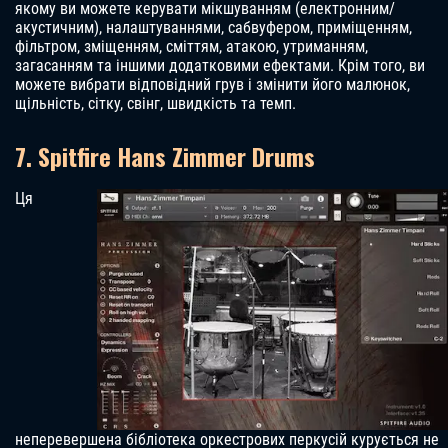
якому ви можете керувати мікшуванням (електронним/
акустичним), налаштуваннями, сабвуфером, приміщенням,
фільтром, зміщенням, сміттям, атакою, утриманням,
загасанням та іншими додатковими ефектами. Крім того, ви
можете вибрати відповідний грув і змінити його малюнок,
щільність, сітку, свінг, швидкість та темп.
7. Spitfire Hans Zimmer Drums
Ця
неперевершена бібліотека оркестрових перкусій курується не