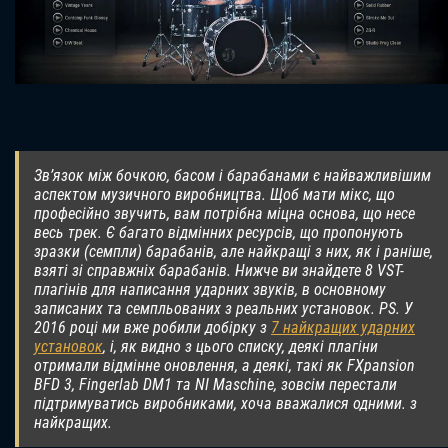
Зв’язок між бочкою, басом і барабанами є найважливішим
аспектом музичного виробництва. Щоб мати мікс, що
професійно звучить, вам потрібна міцна основа, що несе
весь трек. Є багато відмінних ресурсів, що пропонують
зразки (семпли) барабанів, але найкращі з них, як і раніше,
взяті зі справжніх барабанів. Нижче ви знайдете 8 VST-
плагінів для написання ударних звуків, в основному
записаних та семпльованих з реальних установок. PS. У
2016 році ми вже робили добірку з
7 найкращих ударних
установок
, і, як видно з цього списку, деякі плагіни
отримали відмінне оновлення, а деякі, такі як FXpansion
BFD 3, Fingerlab DM1 та NI Maschine, зовсім перестали
підтримуватись виробниками, хоча вважалися одними. з
найкращих.