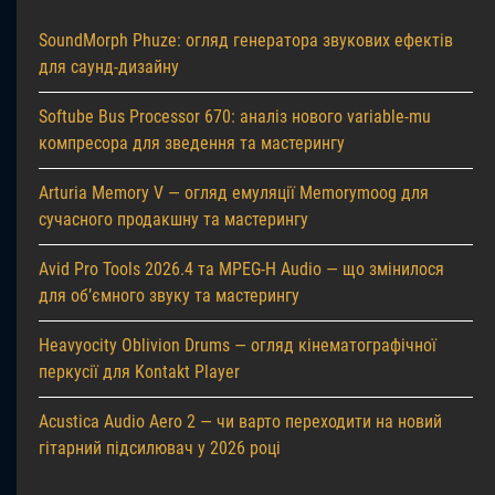
SoundMorph Phuze: огляд генератора звукових ефектів
для саунд-дизайну
Softube Bus Processor 670: аналіз нового variable-mu
компресора для зведення та мастерингу
Arturia Memory V — огляд емуляції Memorymoog для
сучасного продакшну та мастерингу
Avid Pro Tools 2026.4 та MPEG-H Audio — що змінилося
для об’ємного звуку та мастерингу
Heavyocity Oblivion Drums — огляд кінематографічної
перкусії для Kontakt Player
Acustica Audio Aero 2 — чи варто переходити на новий
гітарний підсилювач у 2026 році