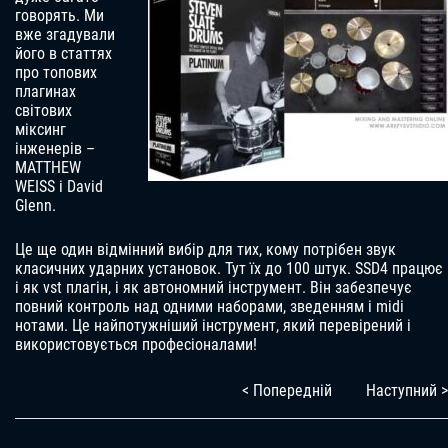
говорять. Ми
вже згадували
його в статтях
про топових
плагинах
світових
міксинг
інженерів –
MATTHEW
WEISS і David
Glenn.
Це ще один відмінний вибір для тих, кому потрібен звук
класичних ударних установок. Тут їх до 100 штук. SSD4 працює
і як vst плагін, і як автономний інструмент. Він забезпечує
повний контроль над одними наборами, зведенням і midi
нотами. Це найпотужніший інструмент, який перевірений і
використовується професіоналами!
< Попередній
Наступний >