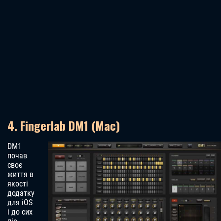
4. Fingerlab DM1 (Mac)
DM1
почав
своє
життя в
якості
додатку
для iOS
і до сих