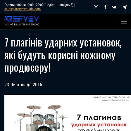
Skip
Години роботи: 9:00–20:00 (неділя — вихідний) |
sales@arefyevstudio.com
to
content
7 плагінів ударних установок,
які будуть корисні кожному
продюсеру!
23 Листопада 2016