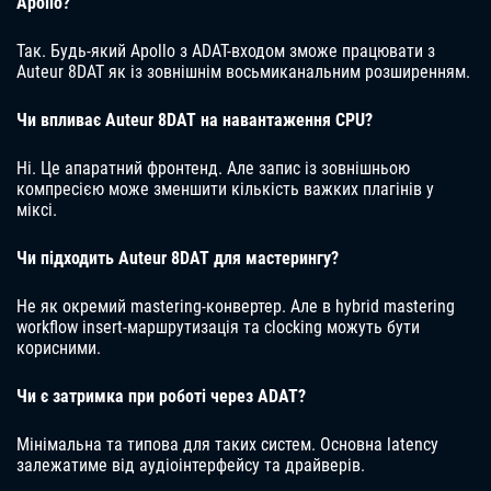
Apollo?
Так. Будь-який Apollo з ADAT-входом зможе працювати з
Auteur 8DAT як із зовнішнім восьмиканальним розширенням.
Чи впливає Auteur 8DAT на навантаження CPU?
Ні. Це апаратний фронтенд. Але запис із зовнішньою
компресією може зменшити кількість важких плагінів у
міксі.
Чи підходить Auteur 8DAT для мастерингу?
Не як окремий mastering-конвертер. Але в hybrid mastering
workflow insert-маршрутизація та clocking можуть бути
корисними.
Чи є затримка при роботі через ADAT?
Мінімальна та типова для таких систем. Основна latency
залежатиме від аудіоінтерфейсу та драйверів.