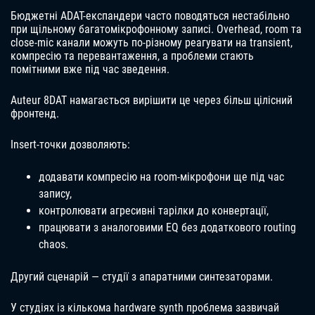
Бюджетні ADAT-експандери часто поводяться нестабільно
при щільному багатомікрофонному записі. Overhead, room та
close-mic канали можуть по-різному реагувати на transient,
компресію та перевантаження, а проблеми стають
помітними вже під час зведення.
Auteur 8DAT намагається вирішити це через більш цілісний
фронтенд.
Insert-точки дозволяють:
додавати компресію на room-мікрофони ще під час
запису,
контролювати агресивні тарілки до конвертації,
працювати з аналоговими EQ без додаткового routing
chaos.
Другий сценарій — студії з апаратними синтезаторами.
У студіях із кількома hardware synth проблема зазвичай