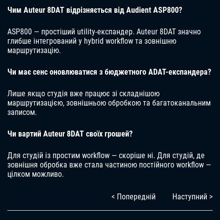
Чим Auteur 8DAT відрізняється від Audient ASP800?
ASP800 — простіший utility-експандер. Auteur 8DAT значно
глибше інтегрований у hybrid workflow та зовнішню
маршрутизацію.
Чи має сенс оновлюватися з бюджетного ADAT-експандера?
Лише якщо студія вже працює зі складнішою
маршрутизацією, зовнішньою обробкою та багатоканальним
записом.
Чи вартий Auteur 8DAT своїх грошей?
Для студій із простим workflow — скоріше ні. Для студій, де
зовнішня обробка вже стала частиною постійного workflow —
цілком можливо.
< Попередній
Наступний >