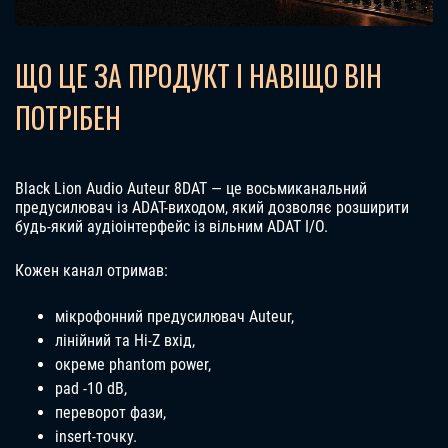
ЩО ЦЕ ЗА ПРОДУКТ І НАВІЩО ВІН
ПОТРІБЕН
Black Lion Audio Auteur 8DAT — це восьмиканальний
предусилювач із ADAT-виходом, який дозволяє розширити
будь-який аудіоінтерфейс із вільним ADAT I/O.
Кожен канал отримав:
мікрофонний предусилювач Auteur,
лінійний та Hi-Z вхід,
окреме phantom power,
pad -10 dB,
переворот фази,
insert-точку.