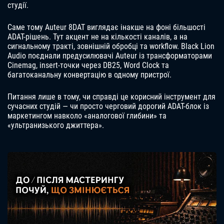
студії.
Саме тому Auteur 8DAT виглядає інакше на фоні більшості
ADAT-рішень. Тут акцент не на кількості каналів, а на
сигнальному тракті, зовнішній обробці та workflow. Black Lion
Audio поєднали предусилювачі Auteur із трансформаторами
Cinemag, insert-точки через DB25, Word Clock та
багатоканальну конвертацію в одному пристрої.
Питання лише в тому, чи справді це корисний інструмент для
сучасних студій — чи просто черговий дорогий ADAT-блок із
маркетингом навколо «аналогової глибини» та
«ультранизького джиттера».