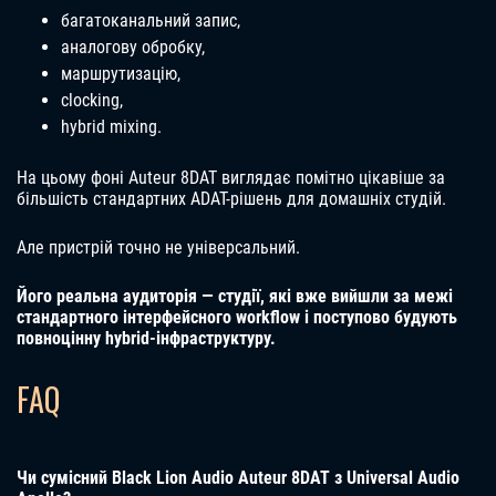
багатоканальний запис,
аналогову обробку,
маршрутизацію,
clocking,
hybrid mixing.
На цьому фоні Auteur 8DAT виглядає помітно цікавіше за
більшість стандартних ADAT-рішень для домашніх студій.
Але пристрій точно не універсальний.
Його реальна аудиторія — студії, які вже вийшли за межі
стандартного інтерфейсного workflow і поступово будують
повноцінну hybrid-інфраструктуру.
FAQ
Чи сумісний Black Lion Audio Auteur 8DAT з Universal Audio