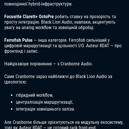
повноцінної hybrid-інфраструктури.
Focusrite Clarett+ OctoPre
робить ставку на прозорість та
просту інтеграцію. Black Lion Audio, навпаки, акцентують
увагу на analog workflow та зовнішній обробці.
Ferrofish Pulse
— інша категорія. Ferrofish сильніший у
цифровій маршрутизації та щільності I/O. Auteur 8DAT — про
фронтенд і запис.
Найцікавіше порівняння — з Cranborne Audio.
Саме Cranborne зараз найближчі до Black Lion Audio за
ідеологією:
гібридний workflow,
централізація маршрутизації,
інтеграція зовнішнього заліза.
Але Cranborne більше орієнтуються на модульну екосистему,
тоді як Auteur 8DAT — це готовий rack front-end.