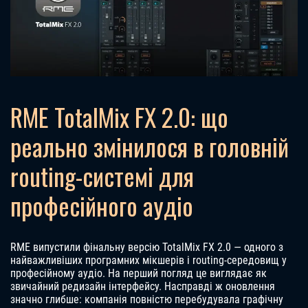
RME TotalMix FX 2.0: що
реально змінилося в головній
routing-системі для
професійного аудіо
RME випустили фінальну версію TotalMix FX 2.0 — одного з
найважливіших програмних мікшерів і routing-середовищ у
професійному аудіо. На перший погляд це виглядає як
звичайний редизайн інтерфейсу. Насправді ж оновлення
значно глибше: компанія повністю перебудувала графічну