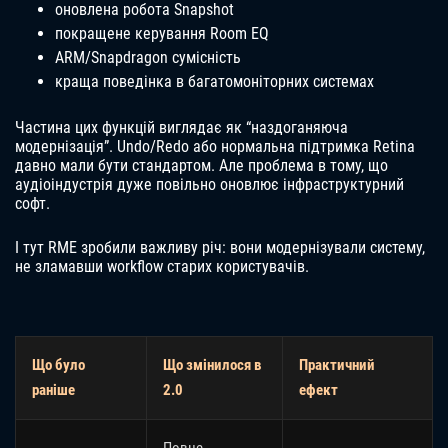
оновлена робота Snapshot
покращене керування Room EQ
ARM/Snapdragon сумісність
краща поведінка в багатомоніторних системах
Частина цих функцій виглядає як “наздоганяюча
модернізація”. Undo/Redo або нормальна підтримка Retina
давно мали бути стандартом. Але проблема в тому, що
аудіоіндустрія дуже повільно оновлює інфраструктурний
софт.
І тут RME зробили важливу річ: вони модернізували систему,
не зламавши workflow старих користувачів.
Що було
Що змінилося в
Практичний
раніше
2.0
ефект
Повне