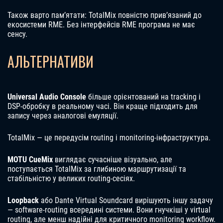
Також варто пам’ятати: TotalMix повністю прив’язаний до
екосистеми RME. Без інтерфейсів RME програма не має
сенсу.
АЛЬТЕРНАТИВИ
Universal Audio Console
більше орієнтований на tracking і
DSP-обробку в реальному часі. Він краще підходить для
запису через аналогові емуляції.
TotalMix — це передусім routing і monitoring-інфраструктура.
MOTU CueMix
виглядає сучасніше візуально, але
поступається TotalMix за глибиною маршрутизації та
стабільністю у великих routing-сесіях.
Loopback
або Dante Virtual Soundcard вирішують іншу задачу
— software-routing всередині системи. Вони гнучкіші у virtual
routing, але менш надійні для критичного monitoring workflow.