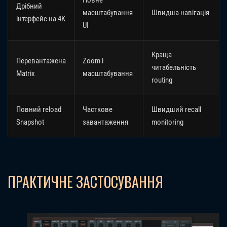
Дрібний
масштабування
Швидша навігація
інтерфейс на 4K
UI
Краща
Перевантажена
Zoom і
читабельність
Matrix
масштабування
routing
Повний reload
Часткове
Швидший recall
Snapshot
завантаження
monitoring
ПРАКТИЧНЕ ЗАСТОСУВАННЯ