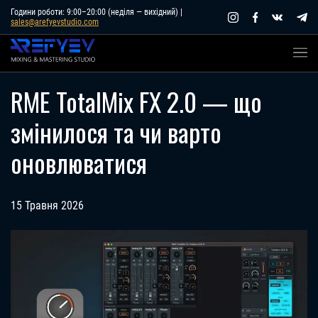
Skip
Години роботи: 9:00–20:00 (неділя — вихідний) |
sales@arefyevstudio.com
to
content
RME TotalMix FX 2.0 — що
змінилося та чи варто
оновлюватися
15 Травня 2026