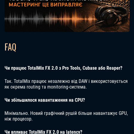
FAQ
Чи працює TotalMix FX 2.0 з Pro Tools, Cubase або Reaper?
Так. TotalMix працює незалежно від DAW і використовується
як окрема routing та monitoring-система.
Чи збільшилося навантаження на CPU?
Мінімально. Новий графічний рушій більше навантажує GPU,
ніж процесор.
Чи впливає TotalMix FX 2.0 на latency?