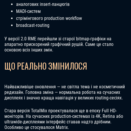
аналогових insert-ланцюгів
MADI-систем
стрімінгового production workflow
broadcast-routing
У версії 2.0 RME перейшли зі старої bitmap-графіки на
апаратно прискорений графічний рушій. Саме це стало
основою всіх інших змін.
ЩО РЕАЛЬНО ЗМІНИЛОСЯ
Найважливіше оновлення — не світла тема і не косметичний
редизайн. Головна зміна — нормальна робота на сучасних
дисплеях і значно краща навігація у великих routing-сесіях.
Стара версія TotalMix проектувалася ще в епоху Full HD-
моніторів. На сучасних production-системах із 4K, Retina або
ultrawide-дисплеями інтерфейс ставав надто дрібним.
Особливо це стосувалося Matrix.