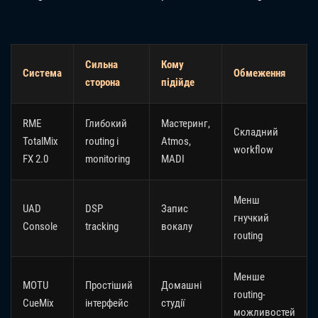
Сильна
Кому
Система
Обмеження
сторона
підійде
RME
Глибокий
Мастеринг,
Складний
TotalMix
routing і
Atmos,
workflow
FX 2.0
monitoring
MADI
Менш
UAD
DSP
Запис
гнучкий
Console
tracking
вокалу
routing
Менше
MOTU
Простіший
Домашні
routing-
CueMix
інтерфейс
студії
можливостей