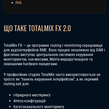
FAQ
ЩО ТАКЕ TOTALMIX FX 2.0
TotalMix FX — це програмне routing і monitoring-середовище
для аудіоінтерфейсів RME. Воно працює незалежно від DAW і
фактично виступає центральною системою керування
моніторингом, cue-міксами, Matrix-маршрутизацією та
зовнішніми hardware-ланцюгами.
У професійних студіях TotalMix часто використовується не
просто як “панель керування інтерфейсом”, а як окремий
routing-хаб для:
гібридного мастерингу
Atmos-конфігурацій
багатоканального моніторингу