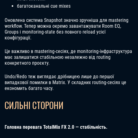
багатоканальні cue mixes
Оновлена система Snapshot значно зручніша для mastering
workflow. Тепер можна окремо завантажувати Room EQ,
Groups і monitoring-state без повного reload усієї
конфігурації.
Це важливо в mastering-сесіях, де monitoring-інфраструктура
має залишатися стабільною незалежно від routing
конкретного проєкту.
Undo/Redo теж виглядає дрібницею лише до першої
випадкової помилки в Matrix. У складних routing-сесіях це
економить багато часу.
СИЛЬНІ СТОРОНИ
Головна перевага TotalMix FX 2.0 — стабільність.