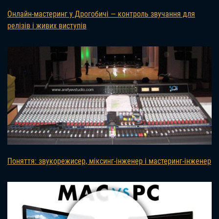
Онлайн-мастеринг у Дрогобичі — контроль звучання для
релізів і живих виступів
Поняття: звукорежисер, міксинг-інженер і мастеринг-інженер