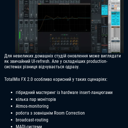
Для невеликих домашніх студій оновлення може виглядати
як звичайний UI-refresh. Але у складніших production-
системах різниця відчувається одразу.
TotalMix FX 2.0 особливо корисний у таких сценаріях:
гібридний мастеринг із hardware insert-ланцюгами
кілька пар моніторів
Atmos-monitoring
робота з зовнішнім Room Correction
broadcast-routing
MADI-системи