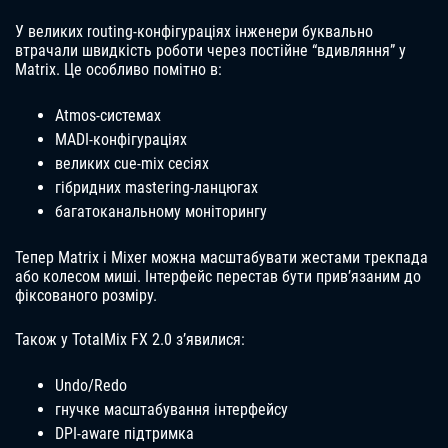
У великих routing-конфігураціях інженери буквально
втрачали швидкість роботи через постійне “вдивляння” у
Matrix. Це особливо помітно в:
Atmos-системах
MADI-конфігураціях
великих cue-mix сесіях
гібридних mastering-ланцюгах
багатоканальному моніторингу
Тепер Matrix і Mixer можна масштабувати жестами трекпада
або колесом миші. Інтерфейс перестав бути прив’язаним до
фіксованого розміру.
Також у TotalMix FX 2.0 з’явилися:
Undo/Redo
гнучке масштабування інтерфейсу
DPI-aware підтримка