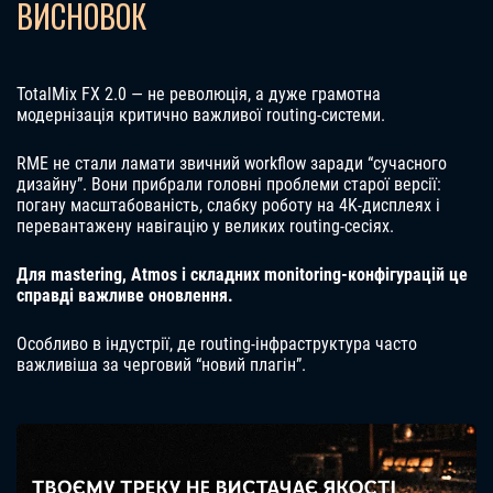
ВИСНОВОК
TotalMix FX 2.0 — не революція, а дуже грамотна
модернізація критично важливої routing-системи.
RME не стали ламати звичний workflow заради “сучасного
дизайну”. Вони прибрали головні проблеми старої версії:
погану масштабованість, слабку роботу на 4K-дисплеях і
перевантажену навігацію у великих routing-сесіях.
Для mastering, Atmos і складних monitoring-конфігурацій це
справді важливе оновлення.
Особливо в індустрії, де routing-інфраструктура часто
важливіша за черговий “новий плагін”.