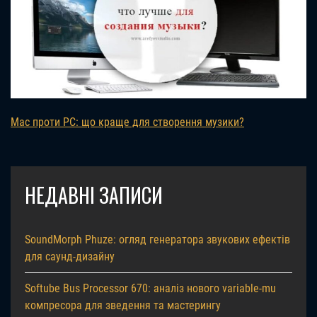
Mac проти PC: що краще для створення музики?
НЕДАВНІ ЗАПИСИ
SoundMorph Phuze: огляд генератора звукових ефектів
для саунд-дизайну
Softube Bus Processor 670: аналіз нового variable-mu
компресора для зведення та мастерингу