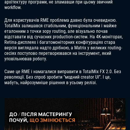
архітектуру програми, не зламавши при цьому звичний
workflow.
Для користувачів RME проблема давно була очевидною.
TotalMix залишався стабільним, функціональним і майже
еталонним з точки зору routing, але візуально почав
відставати від сучасних production-систем. На 4K-моніторах,
Retina-дисплеях і багатомоніторних конфігураціях стара
версія виглядала надто дрібною, а Matrix у великих routing-
сесіях поступово перетворювався на інструмент, який
уповільнював роботу.
Саме це RME і намагалися виправити в TotalMix FX 2.0. Без
революції. Без спроб зробити “модний creator UI”. І це,
мабуть, найрозумніше рішення в усьому релізі.