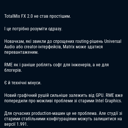
TotalMix FX 2.0 не став простішим.
І це потрібно розуміти одразу.
Новачкам, які звикли до спрощених routing-рішень Universal
Audio або creator-інтерфейсів, Matrix може здатися
перевантаженим.
RME як і раніше роблять софт для інженерів, а не для
блогерів.
Є й технічні мінуси.
Новий графічний рушій сильніше залежить від GPU. RME вже
попередили про можливі проблеми зі старими Intel Graphics.
Для сучасних production-машин це не проблема. Але студії зі
старими стабільними конфігураціями можуть залишитися на
версії 1.991.