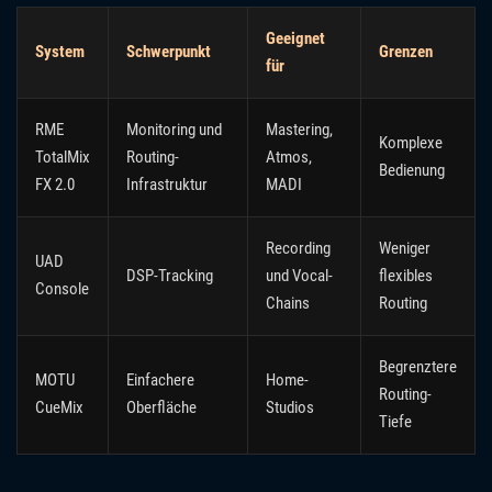
Geeignet
System
Schwerpunkt
Grenzen
für
RME
Monitoring und
Mastering,
Komplexe
TotalMix
Routing-
Atmos,
Bedienung
FX 2.0
Infrastruktur
MADI
Recording
Weniger
UAD
DSP-Tracking
und Vocal-
flexibles
Console
Chains
Routing
Begrenztere
MOTU
Einfachere
Home-
Routing-
CueMix
Oberfläche
Studios
Tiefe