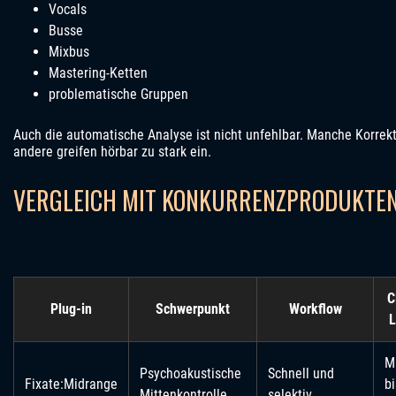
Vocals
Busse
Mixbus
Mastering-Ketten
problematische Gruppen
Auch die automatische Analyse ist nicht unfehlbar. Manche Korrekt
andere greifen hörbar zu stark ein.
VERGLEICH MIT KONKURRENZPRODUKTE
C
Plug-in
Schwerpunkt
Workflow
L
Mi
Psychoakustische
Schnell und
Fixate:Midrange
bi
Mittenkontrolle
selektiv