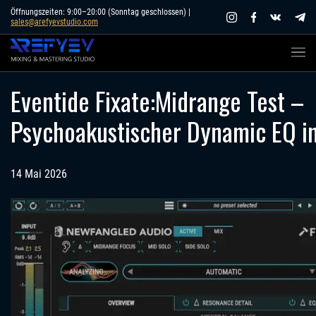
Skip
Öffnungszeiten: 9:00–20:00 (Sonntag geschlossen) |
sales@arefyevstudio.com
to
content
Eventide Fixate:Midrange Test –
Psychoakustischer Dynamic EQ i
14 Mai 2026