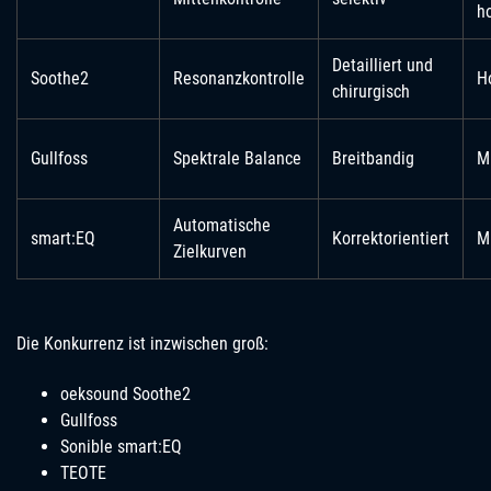
h
Detailliert und
Soothe2
Resonanzkontrolle
H
chirurgisch
Gullfoss
Spektrale Balance
Breitbandig
Mi
Automatische
smart:EQ
Korrektorientiert
Mi
Zielkurven
Die Konkurrenz ist inzwischen groß:
oeksound Soothe2
Gullfoss
Sonible smart:EQ
TEOTE