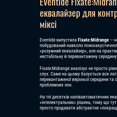
Eventide Fixate:Midr
еквалайзер для конт
міксі
Eventide випустила
Fixate:Midrange
— н
побудований навколо психоакустичного
«розумний еквалайзер», але на практи
нестабільну й перевантажену середину 
Fixate:Midrange аналізує не просто рі
слух. Саме на цьому базується вся логі
перевантаженої верхньої середини та 
проблемних зон.
На тлі десятків напівавтоматичних екв
«інтелектуальних» рішень, тому що тут
просто продавати абстрактне «покращ