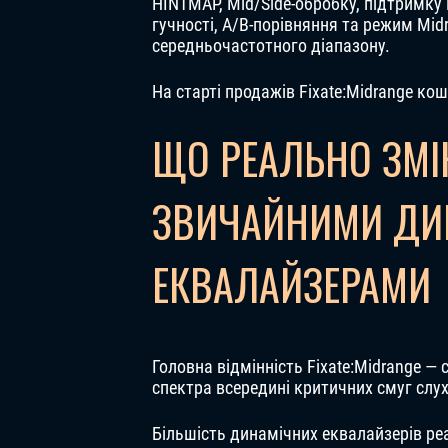
HINTMAP, Mid/Side-обробку, підтримку
гучності, A/B-порівняння та режим Mi
середньочастотного діапазону.
На старті продажів Fixate:Midrange ко
ЩО РЕАЛЬНО ЗМІ
ЗВИЧАЙНИМИ ДИ
ЕКВАЛАЙЗЕРАМИ
Головна відмінність Fixate:Midrange — 
спектра всередині критичних смуг слух
Більшість динамічних еквалайзерів ре