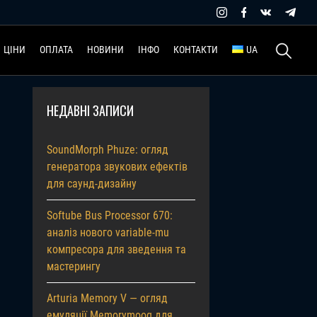
Пошук:
ЦІНИ
ОПЛАТА
НОВИНИ
ІНФО
КОНТАКТИ
UA
НЕДАВНІ ЗАПИСИ
SoundMorph Phuze: огляд
генератора звукових ефектів
для саунд-дизайну
Softube Bus Processor 670:
аналіз нового variable-mu
компресора для зведення та
мастерингу
Arturia Memory V — огляд
емуляції Memorymoog для