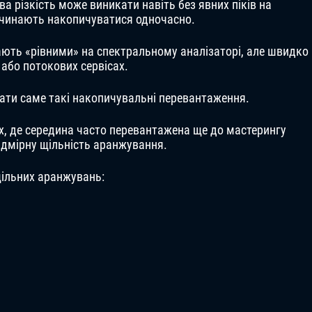
ва різкість може виникати навіть без явних піків на
починають накопичуватися одночасно.
ають «рівними» на спектральному аналізаторі, але швидко
або потокових сервісах.
вати саме такі накопичувальні перевантаження.
ах, де середина часто перевантажена ще до мастерингу
надмірну щільність аранжування.
щільних аранжувань: