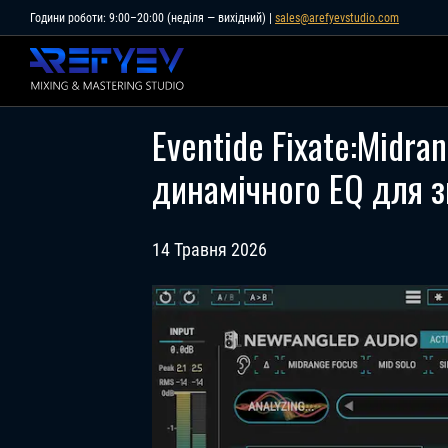
Skip
Години роботи: 9:00–20:00 (неділя — вихідний) |
sales@arefyevstudio.com
to
content
Eventide Fixate:Midr
динамічного EQ для 
14 Травня 2026