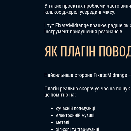
У таких проєктах проблеми часто вини
кількох джерел усередині міксу.
І тут Fixate:Midrange працює радше як
інструмент придушення резонансів.
ЯК ПЛАГІН ПОВОД
Найсильніша сторона Fixate:Midrange 
Плагін реально скорочує час на пошук
це помітно на:
сучасній поп-музиці
електронній музиці
металі
хіп-хопі та trap-музиці