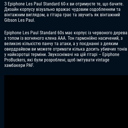
З Epiphone Les Paul Standard 60-х ви отримуєте те, що бачите.
Дизайн корпусу візуально вражає чудовим оздобленням та
вінтажним виглядом, а гітара грає та звучить як вінтажний
Gibson Les Paul.
Epiphone Les Paul Standard 60s має корпус із червоного дерева
з топом із вогняного клена AAA. Тон гармонійно насичений, з
великою кількістю панчу та атаки, а у поєднанні з деяким
овердрайвом ви можете отримати кілька досить убивчих тонів
у найкоротші терміни. Звукоснімачі на цій гітарі – Epiphone
ProBuckers, які були розроблені, щоб імітувати vintage
хамбакери PAF.