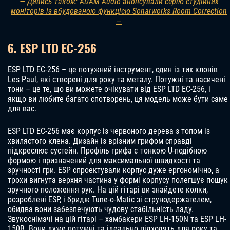
— Дивись також: ADAM Audio анонсували серію студійних
моніторів із вбудованою функцією Sonarworks Room Correction
—
6. ESP LTD EC-256
ESP LTD EC-256 – це потужний інструмент, один із тих клонів
Les Paul, які створені для року та металу. Потужні та насичені
тони – це те, що ви можете очікувати від ESP LTD EC-256, і
якщо ви любите багато спотворень, ця модель може бути саме
для вас.
ESP LTD EC-256 має корпус із червоного дерева з топом із
хвилястого клена. Дизайн із врізним грифом справді
підкреслює сустейн. Профіль грифа є тонкою U-подібною
формою і призначений для максимальної швидкості та
зручності гри. ESP спроектували корпус дуже ергономічно, а
трохи вигнута верхня частина у формі корпусу полегшує пошук
зручного положення рук. На цій гітарі ви знайдете колки,
розроблені ESP, і бридж Tune-o-Matic зі струнодержателем,
обидва вони забезпечують чудову стабільність ладу.
Звукоснімачі на цій гітарі – хамбакери ESP LH-150N та ESP LH-
150B. Вони дуже потужні та ідеально підходять для року та