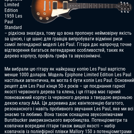
Limited
Edition
1959 Les
Paul
Standard
– рідкісна знахідка, тому що вона пропонує неймовірну якість
за ціною, і це шанс для гравців випробувати відмінні риси
самої легендарної моделі Les Paul. Гітара дає напрочуд точне
відтворення багатьох легендарних особливостей, таких як
дерево корпусу, профіль грифа та звукознімачі.
Ми вибрали цю гітару як найкращу копію Les Paul вартістю
менше 1000 доларів. Модель Epiphone Limited Edition Les Paul
настільки автентична, як могла б бути копія Les Paul. Основний
рецепт для Les Paul кінця 50-х років – це поєднання гарної
якості червоного дерева та клена, і ця гітара має гарний
повноважний корпус із червоного дерева з твердою верхньою
декою класу AAA. Ця деревина дає квінтесенцію багатого,
резонансного і навіть пробивного звучання Les Paul, яке ми всі
знаємо та любимо. Вона також оснащена звукознімачами
Burstbucker американського виробництва. Потенціометри та
ковпачки всередині гітари також вищої якості – набір
ковпачків із поліефірної плівки Mallory 150 з потенціометрами