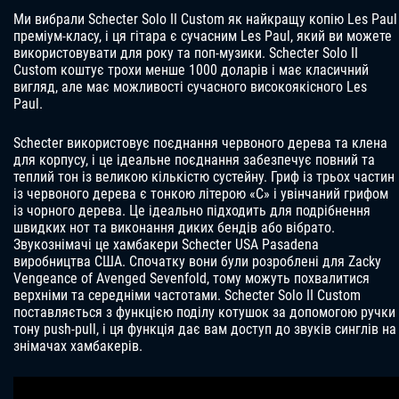
Ми вибрали Schecter Solo II Custom як найкращу копію Les Paul
преміум-класу, і ця гітара є сучасним Les Paul, який ви можете
використовувати для року та поп-музики. Schecter Solo II
Custom коштує трохи менше 1000 доларів і має класичний
вигляд, але має можливості сучасного високоякісного Les
Paul.
Schecter використовує поєднання червоного дерева та клена
для корпусу, і це ідеальне поєднання забезпечує повний та
теплий тон із великою кількістю сустейну. Гриф із трьох частин
із червоного дерева є тонкою літерою «С» і увінчаний грифом
із чорного дерева. Це ідеально підходить для подрібнення
швидких нот та виконання диких бендів або вібрато.
Звукознімачі це хамбакери Schecter USA Pasadena
виробництва США. Спочатку вони були розроблені для Zacky
Vengeance of Avenged Sevenfold, тому можуть похвалитися
верхніми та середніми частотами. Schecter Solo II Custom
поставляється з функцією поділу котушок за допомогою ручки
тону push-pull, і ця функція дає вам доступ до звуків синглів на
знімачах хамбакерів.