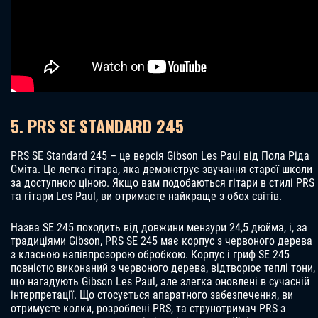
5. PRS SE STANDARD 245
PRS SE Standard 245 – це версія Gibson Les Paul від Пола Ріда
Сміта. Це легка гітара, яка демонструє звучання старої школи
за доступною ціною. Якщо вам подобаються гітари в стилі PRS
та гітари Les Paul, ви отримаєте найкраще з обох світів.
Назва SE 245 походить від довжини мензури 24,5 дюйма, і, за
традиціями Gibson, PRS SE 245 має корпус з червоного дерева
з класною напівпрозорою обробкою. Корпус і гриф SE 245
повністю виконаний з червоного дерева, відтворює теплі тони,
що нагадують Gibson Les Paul, але злегка оновлені в сучасній
інтерпретації. Що стосується апаратного забезпечення, ви
отримуєте колки, розроблені PRS, та струнотримач PRS з