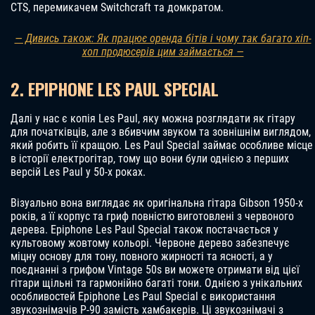
CTS, перемикачем Switchcraft та домкратом.
— Дивись також: Як працює оренда бітів і чому так багато хіп-
хоп продюсерів цим займається —
2. EPIPHONE LES PAUL SPECIAL
Далі у нас є копія Les Paul, яку можна розглядати як гітару
для початківців, але з вбивчим звуком та зовнішнім виглядом,
який робить її кращою. Les Paul Special займає особливе місце
в історії електрогітар, тому що вони були однією з перших
версій Les Paul у 50-х роках.
Візуально вона виглядає як оригінальна гітара Gibson 1950-х
років, а її корпус та гриф повністю виготовлені з червоного
дерева. Epiphone Les Paul Special також постачається у
культовому жовтому кольорі. Червоне дерево забезпечує
міцну основу для тону, повного жирності та ясності, а у
поєднанні з грифом Vintage 50s ви можете отримати від цієї
гітари щільні та гармонійно багаті тони. Однією з унікальних
особливостей Epiphone Les Paul Special є використання
звукознімачів P-90 замість хамбакерів. Ці звукознімачі з