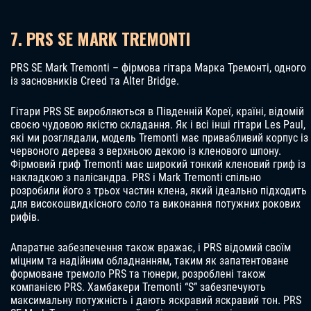
7. PRS SE MARK TREMONTI
PRS SE Mark Tremonti – фірмова гітара Марка Тремонті, одного
із засновників Creed та Alter Bridge.
Гітари PRS SE виробляються в Південній Кореї, країні, відомій
своєю чудовою якістю складання. Як і всі інші гітари Les Paul,
які ми розглядали, модель Tremonti має привабливий корпус із
червоного дерева з верхньою декою із кленового шпону.
Фірмовий гриф Tremonti має широкий тонкий кленовий гриф із
накладкою з палісандра. PRS і Mark Tremonti спільно
розробили його з трьох частин клена, який ідеально підходить
для високошвидкісного соло та виконання потужних рокових
рифів.
Апаратне забезпечення також вражає, і PRS відомий своїм
міцним та надійним обладнанням, таким як запатентоване
формоване тремоло PRS та тюнери, розроблені також
компанією PRS. Хамбакери Tremonti “S” забезпечують
максимальну потужність і дають яскравий яскравий тон. PRS