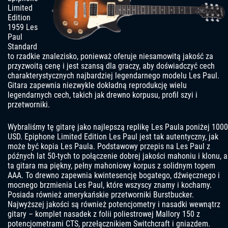
Limited
Edition
1959 Les
Paul
Standard
to rzadkie znalezisko, ponieważ oferuje niesamowitą jakość za
przyzwoitą cenę i jest szansą dla graczy, aby doświadczyć cech
charakterystycznych najbardziej legendarnego modelu Les Paul.
Gitara zapewnia niezwykle dokładną reprodukcję wielu
legendarnych cech, takich jak drewno korpusu, profil szyi i
przetworniki.
Wybraliśmy tę gitarę jako najlepszą replikę Les Paula poniżej 1000
USD. Epiphone Limited Edition Les Paul jest tak autentyczny, jak
może być kopia Les Paula. Podstawowy przepis na Les Paul z
późnych lat 50-tych to połączenie dobrej jakości mahoniu i klonu, a
ta gitara ma piękny, pełny mahoniowy korpus z solidnym topem
AAA. To drewno zapewnia kwintesencję bogatego, dźwięcznego i
mocnego brzmienia Les Paul, które wszyscy znamy i kochamy.
Posiada również amerykańskie przetworniki Burstbucker.
Najwyższej jakości są również potencjometry i nasadki wewnątrz
gitary – komplet nasadek z folii poliestrowej Mallory 150 z
potencjometrami CTS, przełącznikiem Switchcraft i gniazdem.