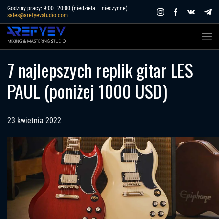
Skip
Godziny pracy: 9:00–20:00 (niedziela – nieczynne) |
sales@arefyevstudio.com
to
content
7 najlepszych replik gitar LES
PAUL (poniżej 1000 USD)
23 kwietnia 2022