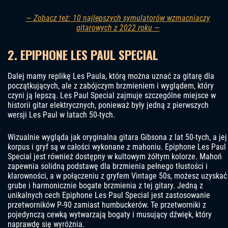
— Zobacz też: 10 najlepszych symulatorów wzmacniaczy
gitarowych z 2022 roku —
2. EPIPHONE LES PAUL SPECIAL
Dalej mamy replikę Les Paula, którą można uznać za gitarę dla
początkujących, ale z zabójczym brzmieniem i wyglądem, który
czyni ją lepszą. Les Paul Special zajmuje szczególne miejsce w
historii gitar elektrycznych, ponieważ były jedną z pierwszych
wersji Les Paul w latach 50-tych.
Wizualnie wygląda jak oryginalna gitara Gibsona z lat 50-tych, a jej
korpus i gryf są w całości wykonane z mahoniu. Epiphone Les Paul
Special jest również dostępny w kultowym żółtym kolorze. Mahoń
zapewnia solidną podstawę dla brzmienia pełnego tłustości i
klarowności, a w połączeniu z gryfem Vintage 50s, możesz uzyskać
grube i harmonicznie bogate brzmienia z tej gitary. Jedną z
unikalnych cech Epiphone Les Paul Special jest zastosowanie
przetworników P-90 zamiast humbuckerów. Te przetworniki z
pojedynczą cewką wytwarzają bogaty i musujący dźwięk, który
naprawdę się wyróżnia.