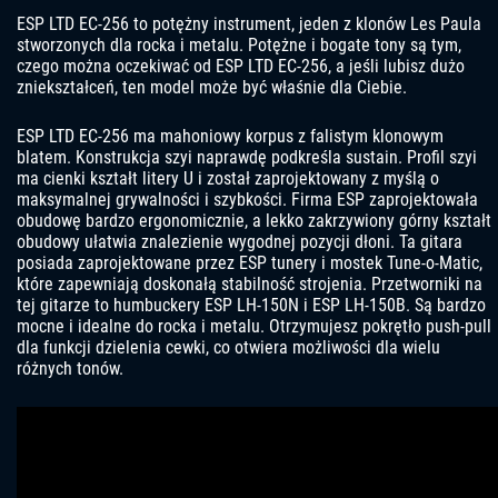
ESP LTD EC-256 to potężny instrument, jeden z klonów Les Paula
stworzonych dla rocka i metalu. Potężne i bogate tony są tym,
czego można oczekiwać od ESP LTD EC-256, a jeśli lubisz dużo
zniekształceń, ten model może być właśnie dla Ciebie.
ESP LTD EC-256 ma mahoniowy korpus z falistym klonowym
blatem. Konstrukcja szyi naprawdę podkreśla sustain. Profil szyi
ma cienki kształt litery U i został zaprojektowany z myślą o
maksymalnej grywalności i szybkości. Firma ESP zaprojektowała
obudowę bardzo ergonomicznie, a lekko zakrzywiony górny kształt
obudowy ułatwia znalezienie wygodnej pozycji dłoni. Ta gitara
posiada zaprojektowane przez ESP tunery i mostek Tune-o-Matic,
które zapewniają doskonałą stabilność strojenia. Przetworniki na
tej gitarze to humbuckery ESP LH-150N i ESP LH-150B. Są bardzo
mocne i idealne do rocka i metalu. Otrzymujesz pokrętło push-pull
dla funkcji dzielenia cewki, co otwiera możliwości dla wielu
różnych tonów.