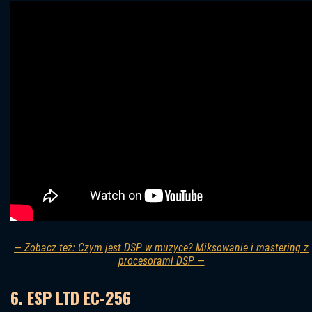
— Zobacz też: Czym jest DSP w muzyce? Miksowanie i mastering z
procesorami DSP —
6. ESP LTD EC-256