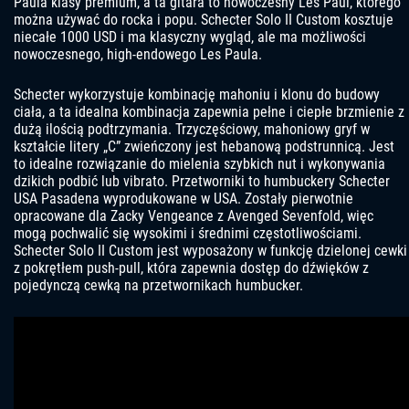
Paula klasy premium, a ta gitara to nowoczesny Les Paul, którego
można używać do rocka i popu. Schecter Solo II Custom kosztuje
niecałe 1000 USD i ma klasyczny wygląd, ale ma możliwości
nowoczesnego, high-endowego Les Paula.
Schecter wykorzystuje kombinację mahoniu i klonu do budowy
ciała, a ta idealna kombinacja zapewnia pełne i ciepłe brzmienie z
dużą ilością podtrzymania. Trzyczęściowy, mahoniowy gryf w
kształcie litery „C” zwieńczony jest hebanową podstrunnicą. Jest
to idealne rozwiązanie do mielenia szybkich nut i wykonywania
dzikich podbić lub vibrato. Przetworniki to humbuckery Schecter
USA Pasadena wyprodukowane w USA. Zostały pierwotnie
opracowane dla Zacky Vengeance z Avenged Sevenfold, więc
mogą pochwalić się wysokimi i średnimi częstotliwościami.
Schecter Solo II Custom jest wyposażony w funkcję dzielonej cewki
z pokrętłem push-pull, która zapewnia dostęp do dźwięków z
pojedynczą cewką na przetwornikach humbucker.