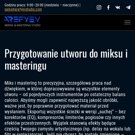
Skip
Godziny pracy: 9:00–20:00 (niedziela – nieczynne) |
sales@arefyevstudio.com
to
content
Przygotowanie utworu do miksu i
masteringu
Miks i mastering to precyzyjna, szczegółowa praca nad
dźwiękiem, w której dopracowywane są wszystkie elementy
utworu – od pojedynczych instrumentów po ostateczny balans
całości. Abyśmy mogli zapewnić najwyższą jakość obróbki,
ważne jest, by poprawnie przygotować materiał przed
wysłaniem. Eksportuj wszystkie ścieżki w wersji „suchej” – bez
korektorów (EQ), kompresorów, limiterów, pogłosów czy innych
efektów przestrzennych. Wyjątek stanowią efekty będące
częścią Twojego zamysłu artystycznego (np. delay na wokalu lub
filtr w syntezatorze). Jeśli nie chcesz, by zostały zmienione —