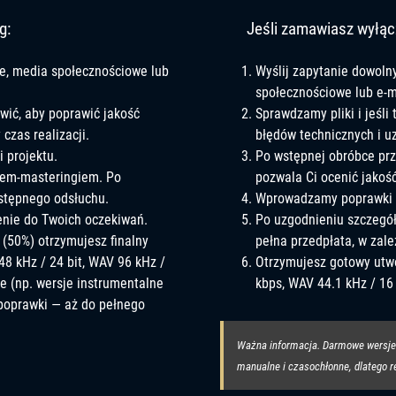
g:
Jeśli zamawiasz wyłąc
ne, media społecznościowe lub
Wyślij zapytanie dowoln
społecznościowe lub e-m
wić, aby poprawić jakość
Sprawdzamy pliki i jeśli
czas realizacji.
błędów technicznych i uz
 projektu.
Po wstępnej obróbce pr
tem-masteringiem. Po
pozwala Ci ocenić jakość
stępnego odsłuchu.
Wprowadzamy poprawki n
enie do Twoich oczekiwań.
Po uzgodnieniu szczegół
 (50%) otrzymujesz finalny
pełna przedpłata, w zale
48 kHz / 24 bit, WAV 96 kHz /
Otrzymujesz gotowy utwó
we (np. wersje instrumentalne
kbps, WAV 44.1 kHz / 16 
 poprawki — aż do pełnego
Ważna informacja. Darmowe wersje 
manualne i czasochłonne, dlatego re