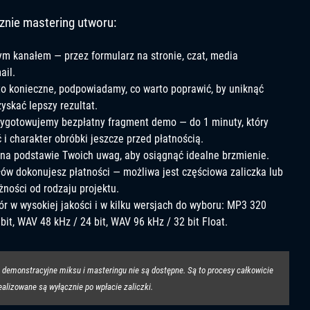
znie mastering utworu:
ym kanałem — przez formularz na stronie, czat, media
ail.
 to konieczne, podpowiadamy, co warto poprawić, by uniknąć
yskać lepszy rezultat.
zygotowujemy bezpłatny fragment demo — do 1 minuty, który
 i charakter obróbki jeszcze przed płatnością.
a podstawie Twoich uwag, aby osiągnąć idealne brzmienie.
ów dokonujesz płatności — możliwa jest częściowa zaliczka lub
żności od rodzaju projektu.
r w wysokiej jakości i w kilku wersjach do wyboru: MP3 320
bit, WAV 48 kHz / 24 bit, WAV 96 kHz / 32 bit Float.
demonstracyjne miksu i masteringu nie są dostępne. Są to procesy całkowicie
alizowane są wyłącznie po wpłacie zaliczki.