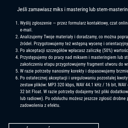
Jeśli zamawiasz miks i mastering lub stem-masterin
Wyślij zgłoszenie — przez formularz kontaktowy, czat onli
e-mail.
Analizujemy Twoje materiały i doradzamy, co można popra
źródeł. Przygotowujemy też wstępną wycenę i orientacyjny 
Po akceptacji szczegółów wpłacasz zaliczkę (50%) wartości
Przystępujemy do pracy nad miksem i masteringiem lub s
zakończeniu etapu przygotowujemy fragment utworu do w
W razie potrzeby nanosimy korekty i dopasowujemy brzmi
Po ostatecznej akceptacji i uregulowaniu pozostałej kwoty
zestaw plików: MP3 320 kbps, WAV 44.1 kHz / 16 bit, WAV 
32 bit Float. W razie potrzeby dodajemy też pliki dodatko
lub radiowe). Po odsłuchu możesz jeszcze zgłosić drobne
zadowolenia z efektu.