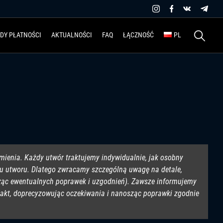
Szukaj:
DY PŁATNOŚCI
AKTUALNOŚCI
FAQ
ŁĄCZNOŚĆ
PL
mienia. Każdy utwór traktujemy indywidualnie, jak osobny
teru utworu. Dlatego zwracamy szczególną uwagę na detale,
 licząc ewentualnych poprawek i uzgodnień). Zawsze informujemy
ntakt, doprecyzowując oczekiwania i nanosząc poprawki zgodnie