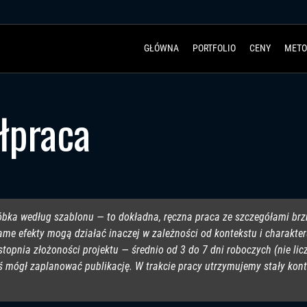
GŁÓWNA
PORTFOLIO
CENY
METO
łpraca
óbka według szablonu — to dokładna, ręczna praca ze szczegółami brz
 same efekty mogą działać inaczej w zależności od kontekstu i charak
 i stopnia złożoności projektu — średnio od 3 do 7 dni roboczych (nie
yś mógł zaplanować publikację. W trakcie pracy utrzymujemy stały ko