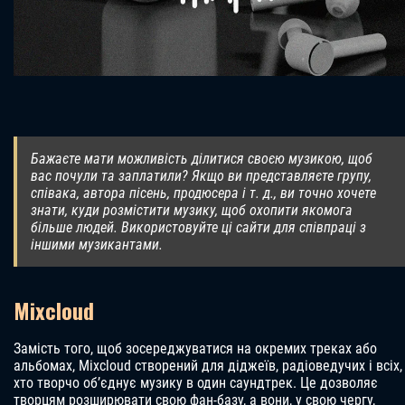
Бажаєте мати можливість ділитися своєю музикою, щоб
вас почули та заплатили? Якщо ви представляєте групу,
співака, автора пісень, продюсера і т. д., ви точно хочете
знати, куди розмістити музику, щоб охопити якомога
більше людей. Використовуйте ці сайти для співпраці з
іншими музикантами.
Mixcloud
Замість того, щоб зосереджуватися на окремих треках або
альбомах, Mixcloud створений для діджеїв, радіоведучих і всіх,
хто творчо об’єднує музику в один саундтрек. Це дозволяє
творцям розширювати свою фан-базу, а вони, у свою чергу,