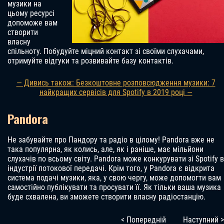
музики на
цьому ресурсі
допоможе вам
створити
власну
спільноту. Побудуйте міцний контакт зі своїми слухачами,
отримуйте відгуки та розвивайте базу контактів.
— Дивись також: Безкоштовне розповсюдження музики: 7
найкращих сервісів для Spotify в 2019 році —
Pandora
Не забувайте про Пандору та радіо в цілому! Pandora вже не
така популярна, як колись, але, як і раніше, має мільйони
слухачів по всьому світу. Pandora може конкурувати зі Spotify в
індустрії потокової передачі. Крім того, у Pandora є відкрита
система подачі музики, яка, у свою чергу, може допомогти вам
самостійно публікувати та просувати її. Як тільки ваша музика
буде схвалена, ви зможете створити власну радіостанцію.
< Попередній
Наступний >