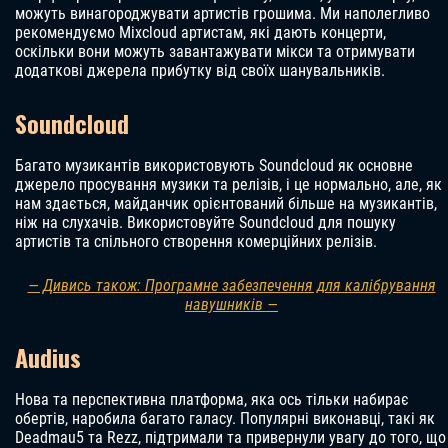
можуть винагороджувати артистів грошима. Ми наполегливо
рекомендуємо Mixcloud артистам, які дають концерти,
оскільки вони можуть завантажувати мікси та отримувати
додаткові джерела прибутку від своїх шанувальників.
Soundcloud
Багато музикантів використовують Soundcloud як основне
джерело просування музики та релізів, і це нормально, але, як
нам здається, майданчик орієнтований більше на музикантів,
ніж на слухачів. Використовуйте Soundcloud для пошуку
артистів та спільного створення комерційних релізів.
— Дивись також: Програмне забезпечення для калібрування
навушників —
Audius
Нова та перспективна платформа, яка ось тільки набирає
обертів, наробила багато галасу. Популярні виконавці, такі як
Deadmau5 та Rezz, підтримали та привернули увагу до того, що