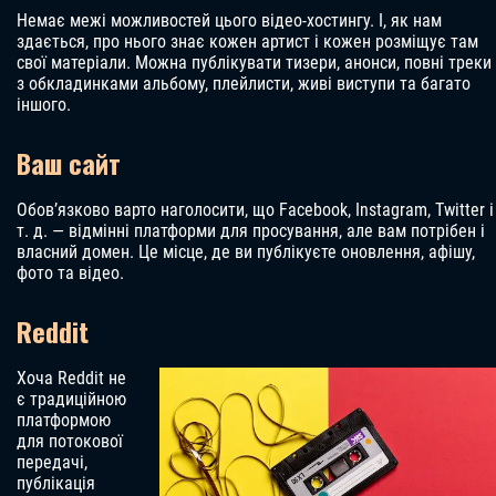
Немає межі можливостей цього відео-хостингу. І, як нам
здається, про нього знає кожен артист і кожен розміщує там
свої матеріали. Можна публікувати тизери, анонси, повні треки
з обкладинками альбому, плейлисти, живі виступи та багато
іншого.
Ваш сайт
Обов’язково варто наголосити, що Facebook, Instagram, Twitter і
т. д. — відмінні платформи для просування, але вам потрібен і
власний домен. Це місце, де ви публікуєте оновлення, афішу,
фото та відео.
Reddit
Хоча Reddit не
є традиційною
платформою
для потокової
передачі,
публікація