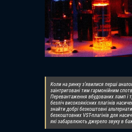
Коли на ринку з’явилися перші анало
заінтриговані тим гармонійним спот
Перевантаження вбудованих ламп і тр
безліч високоякісних плагінів насичен
знайти добрі безкоштовні альтернат
безкоштовних VST-плагінів для насич
які забарвлюють джерело звуку в ба