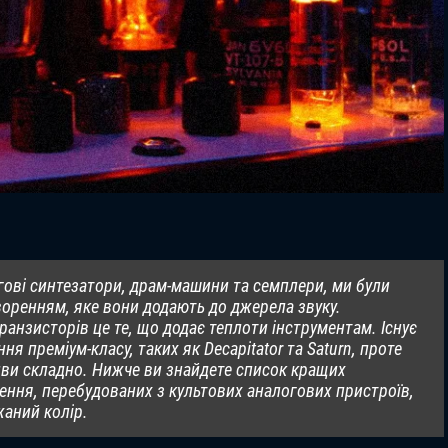
гові синтезатори, драм-машини та семплери, ми були
воренням, яке вони додають до джерела звуку.
анзисторів це те, що додає теплоти інструментам. Існує
ня преміум-класу, таких як Decapitator та Saturn, проте
иви складно. Нижче ви знайдете список кращих
ення, перебудованих з культових аналогових пристроїв,
жаний колір.