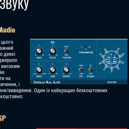
ЗВУКУ
 Audio
я цього
тажний
о деякі
 джерело
о високим
ію
ти на
сичення, і
ння/виведення. Один із найкращих безкоштовних
зкоштовно:
SP