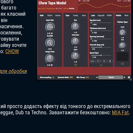
гового
 багато
 як класний
 він
насичення.
посилення,
стовувати
райву хочете
но:
CHOW
 для обробки
який просто додасть ефекту від тонкого до екстремального
eggae, Dub та Techno. Завантажити безкоштовно:
MIA Fat
.