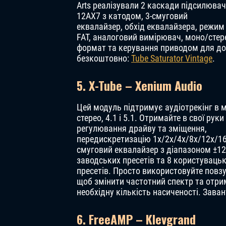
Arts реалізували 2 каскади підсилюва
12AX7 з катодом, 3-смуговий
еквалайзер, обхід еквалайзера, режим
FAT, аналоговий вимірювач, моно/стер
формат та керування приводом для до
безкоштовно:
Tube Saturator Vintage
.
5. X-Tube – Xenium Audio
Цей модуль підтримує аудіотрекінг в 
стерео, 4.1 і 5.1. Отримайте в свої руки
регулювання драйву та зміщення,
передискретизацію 1x/2x/4x/8x/12x/16x
смуговий еквалайзер з діапазоном ±12
заводських пресетів та 8 користуваць
пресетів. Просто використовуйте повзу
щоб змінити частотний спектр та отр
необхідну кількість насиченості. Зав
6. FreeAMP – Klevgrand