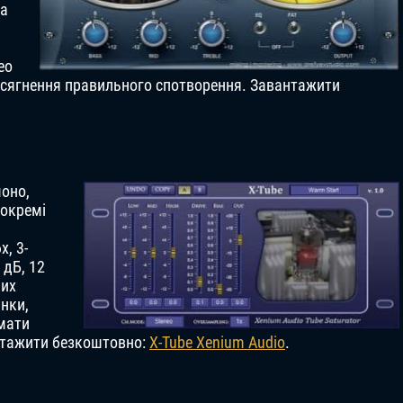
ча
ео
сягнення правильного спотворення. Завантажити
моно,
 окремі
, 3-
 дБ, 12
ких
нки,
имати
антажити безкоштовно:
X-Tube Xenium Audio
.