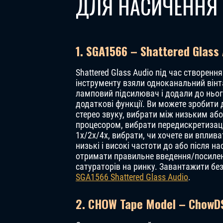
ДЛЯ НАСИЧЕННЯ 
1. SGA1566 – Shattered Glass
Shattered Glass Audio під час створенн
інструменту взяли одноканальний він
ламповий підсилювач і додали до ньог
додаткові функції. Ви можете зробити
стерео звуку, вибрати між низьким аб
процесором, вибрати передискретизац
1x/2x/4x, вибрати, чи хочете ви вплива
низькі і високі частоти до або після на
отримати правильне введення/посиле
сатураторів на ринку. Завантажити бе
SGA1566 Shattered Glass Audio
.
2. CHOW Tape Model – ChowD