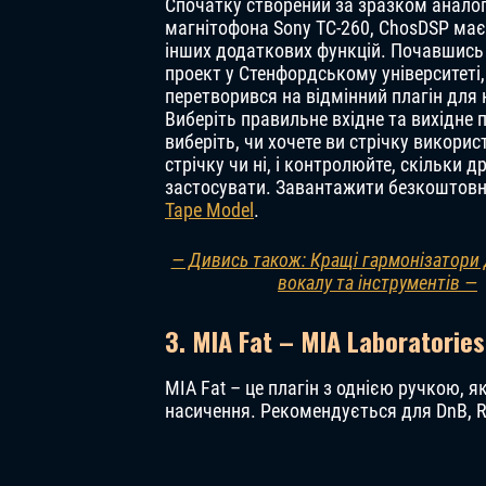
Спочатку створений за зразком анало
магнітофона Sony TC-260, ChosDSP має
інших додаткових функцій. Почавшись
проект у Стенфордському університеті,
перетворився на відмінний плагін для 
Виберіть правильне вхідне та вихідне 
виберіть, чи хочете ви стрічку викори
стрічку чи ні, і контролюйте, скільки д
застосувати. Завантажити безкоштов
Tape Model
.
— Дивись також: Кращі гармонізатори
вокалу та інструментів —
3. MIA Fat – MIA Laboratories
MIA Fat – це плагін з однією ручкою, 
насичення. Рекомендується для DnB, R