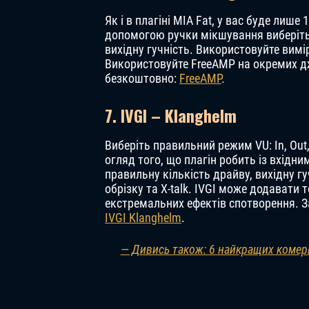
Як і в плагіні MIA Fat, у вас буде лише
допомогою ручки мікшування виберіть 
вихідну гучність. Використовуйте вимі
Використовуйте FreeAMP на окремих дж
безкоштовно:
FreeAMP
.
7. IVGI – Klanghelm
Виберіть правильний режим VU: In, Out,
огляд того, що плагін робить із вхідн
правильну кількість драйву, вихідну гу
обрізку та X-talk. IVGI може додавати 
екстремальних ефектів спотворення. 
IVGI Klanghelm
.
— Дивись також: 6 найкращих комерц