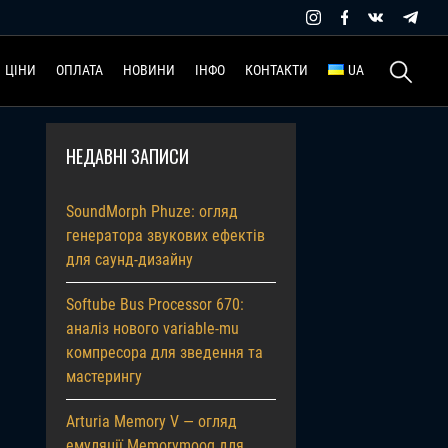
Пошук:
ЦІНИ
ОПЛАТА
НОВИНИ
ІНФО
КОНТАКТИ
UA
НЕДАВНІ ЗАПИСИ
SoundMorph Phuze: огляд
генератора звукових ефектів
для саунд-дизайну
Softube Bus Processor 670:
аналіз нового variable-mu
компресора для зведення та
мастерингу
Arturia Memory V — огляд
емуляції Memorymoog для