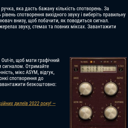
 1 ручка, яка дасть бажану кількість спотворень. За
рівень спотворення вихідного звуку і виберіть правильну
рювач внизу, щоб побачити, як поводиться сигнал.
ерелах звуку, стемах та повних міксах. Завантажити
 Out-in, щоб мати графічний
им сигналом. Отримайте
чність, мікс ASYM, відгук,
тонкі спотворення до
Завантажити безкоштовно:
ійних дилеїв 2022 року! —