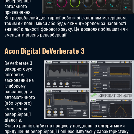
реверберації
загального
призначення.
Він розроблений для гарної роботи зі складним матеріалом,
таким як повні мікси або будь-яким джерелом за наявності
значної кількості фонового звуку. Це дозволяє збільшити чи
зменшити рівень реверберації.
Acon Digital DeVerberate 3
DeVerberate 3
використовує
алгоритм,
заснований на
глибокому
навчанні, для
автоматичного
(або ручного)
зменшення
реверберації
діалогів.
Фільтр ранніх відбиттів працює у поєднанні з алгоритмами
придушення реверберації і оцінює імпульсну характеристику