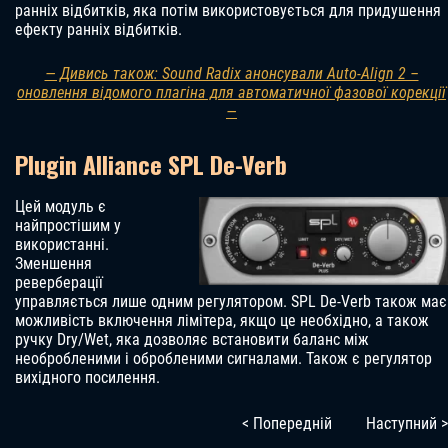
ранніх відбитків, яка потім використовується для придушення
ефекту ранніх відбитків.
— Дивись також: Sound Radix анонсували Auto-Align 2 –
оновлення відомого плагіна для автоматичної фазової корекції
—
Plugin Alliance SPL De-Verb
Цей модуль є
найпростішим у
використанні.
Зменшення
реверберації
управляється лише одним регулятором. SPL De-Verb також має
можливість включення лімітера, якщо це необхідно, а також
ручку Dry/Wet, яка дозволяє встановити баланс між
необробленими і обробленими сигналами. Також є регулятор
вихідного посилення.
< Попередній
Наступний >