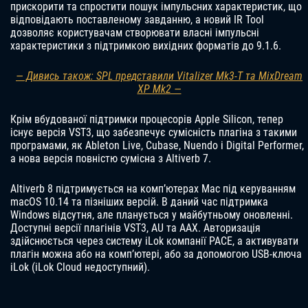
прискорити та спростити пошук імпульсних характеристик, що
відповідають поставленому завданню, а новий IR Tool
дозволяє користувачам створювати власні імпульсні
характеристики з підтримкою вихідних форматів до 9.1.6.
— Дивись також: SPL представили Vitalizer Mk3-T та MixDream
XP Mk2 —
Крім вбудованої підтримки процесорів Apple Silicon, тепер
існує версія VST3, що забезпечує сумісність плагіна з такими
програмами, як Ableton Live, Cubase, Nuendo і Digital Performer,
а нова версія повністю сумісна з Altiverb 7.
Altiverb 8 підтримується на комп’ютерах Mac під керуванням
macOS 10.14 та пізніших версій. В даний час підтримка
Windows відсутня, але планується у майбутньому оновленні.
Доступні версії плагінів VST3, AU та AAX. Авторизація
здійснюється через систему iLok компанії PACE, а активувати
плагін можна або на комп’ютері, або за допомогою USB-ключа
iLok (iLok Cloud недоступний).