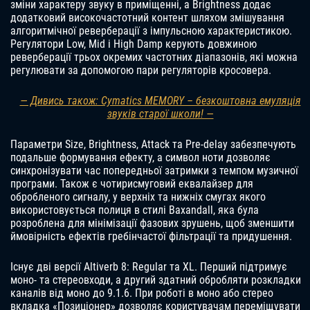
зміни характеру звуку в приміщенні, а Brightness додає
додатковий високочастотний контент шляхом змішування
алгоритмічної реверберації з імпульсною характеристикою.
Регулятори Low, Mid і High Damp керують довжиною
реверберації трьох окремих частотних діапазонів, які можна
регулювати за допомогою пари регуляторів кросовера.
— Дивись також: Cymatics MEMORY – безкоштовна емуляція
звуків старої школи! —
Параметри Size, Brightness, Attack та Pre-delay забезпечують
подальше формування ефекту, а символ ноти дозволяє
синхронізувати час попередньої затримки з темпом музичної
програми. Також є чотирисмуговий еквалайзер для
обробленого сигналу, у верхніх та нижніх смугах якого
використовується полиця в стилі Baxandall, яка була
розроблена для мінімізації фазових зрушень, щоб зменшити
ймовірність ефектів гребінчастої фільтрації та придушення.
Існує дві версії Altiverb 8: Regular та XL. Перший підтримує
моно- та стереовходи, а другий здатний обробляти розкладки
каналів від моно до 9.1.6. При роботі в моно або стерео
вкладка «Позиціонер» дозволяє користувачам переміщувати