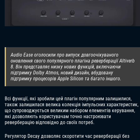
Audio Ease оголосили про випуск довгоочікуваного
оновлення свого популярного плагіна реверберації Altiverb
8. Він представляє низку нових функцій, включаючи
підтримку Dolby Atmos, новий дизайн, вбудовану
підтримку процесорів Apple Silicon та багато іншого.
Всі функції, які зробили цей плагін популярним залишилися,
також залишилася велика колекція імпульсних характеристик,
що супроводжується великим набором елементів керування,
які дозволяють користувачам точно настроювати
реверберацію відповідно до своїх потреб.
Регулятор Decay дозволяє скоротити час реверберації без