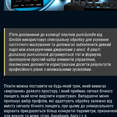
П’яте доповнення до колекції плагінів pure:bundle від
Sonible використовує спектральну обробку для усунення
частотного маскування та допомагає забезпечити деякий
поділ між конкуруючими джерелами у міксі. В решті
діапазону pure:unmask дотримується тієї ж формули,
пропонуючи простий набір елементів управління,
покликаних допомогти користувачам досягти результатів
професійного рівня з мінімальними зусиллями.
Плагін можна поставити на будь-який трек, який вимагає
«вирізання» деякого простору, і який приймає сигнал бічного
ланцюга, який хоче виділити користувач. Випадаюче меню
пропонує вибір профілів, які адаптують обробку залежно від
вмісту сигналу бічного ланцюга, при цьому до універсального
варіанта приєднуються більш конкретні параметри, призначені
для вокалу та мови, гітар, барабанів, басу і т.д.