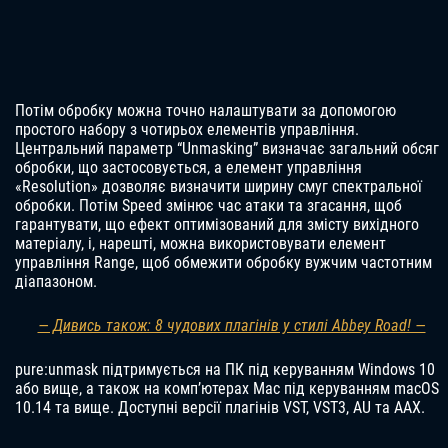
Потім обробку можна точно налаштувати за допомогою
простого набору з чотирьох елементів управління.
Центральний параметр “Unmasking” визначає загальний обсяг
обробки, що застосовується, а елемент управління
«Resolution» дозволяє визначити ширину смуг спектральної
обробки. Потім Speed змінює час атаки та згасання, щоб
гарантувати, що ефект оптимізований для змісту вихідного
матеріалу, і, нарешті, можна використовувати елемент
управління Range, щоб обмежити обробку вужчим частотним
діапазоном.
— Дивись також: 8 чудових плагінів у стилі Abbey Road! —
pure:unmask підтримується на ПК під керуванням Windows 10
або вище, а також на комп’ютерах Mac під керуванням macOS
10.14 та вище. Доступні версії плагінів VST, VST3, AU та AAX.