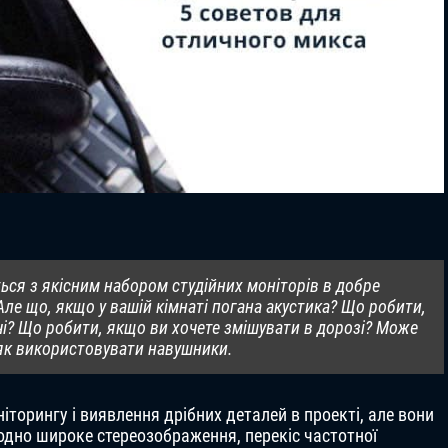
ться з якісним набором студійних моніторів в добре
ле що, якщо у вашій кімнаті погана акустика? Що робити,
і? Що робити, якщо ви хочете змішувати в дорозі? Може
 як використовувати навушники.
торингу і виявлення дрібних деталей в проекті, але вони
родно широке стереозображення, перекіс частотної