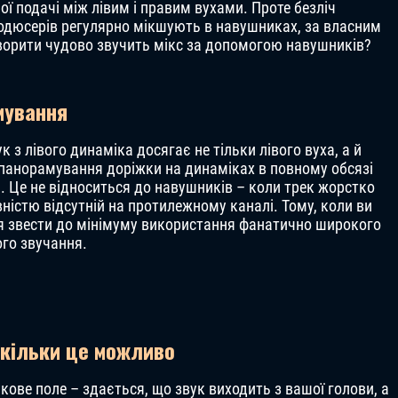
ої подачі між лівим і правим вухами. Проте безліч
продюсерів регулярно мікшують в навушниках, за власним
ворити чудово звучить мікс за допомогою навушників?
мування
к з лівого динаміка досягає не тільки лівого вуха, а й
е панорамування доріжки на динаміках в повному обсязі
. Це не відноситься до навушників – коли трек жорстко
ністю відсутній на протилежному каналі. Тому, коли ви
я звести до мінімуму використання фанатично широкого
ого звучання.
скільки це можливо
ве поле – здається, що звук виходить з вашої голови, а