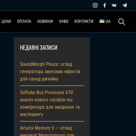
Пошук:
ЦІНИ
ОПЛАТА
НОВИНИ
ІНФО
КОНТАКТИ
UA
НЕДАВНІ ЗАПИСИ
SoundMorph Phuze: огляд
генератора звукових ефектів
для саунд-дизайну
Softube Bus Processor 670:
аналіз нового variable-mu
компресора для зведення та
мастерингу
Arturia Memory V — огляд
емуляції Memorymoog для