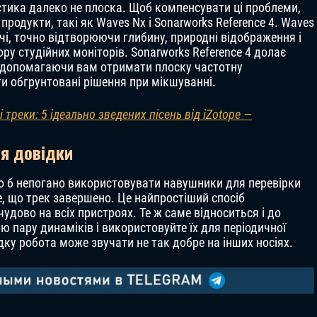
истика далеко не плоска. Щоб компенсувати ці проблеми,
родукти, такі як Waves Nx і Sonarworks Reference 4. Waves
чі, точно відтворюючи глибину, природні відображення і
у студійних моніторів. Sonarworks Reference 4 долає
 допомагаючи вам отримати плоску частотну
и обгрунтовані рішення при мікшуванні.
треки: 5 ідеально зведених пісень від iZotope —
ля довідки
о б непогано використовувати навушники для перевірки
те, що трек завершено. Це найпростіший спосіб
удово на всіх пристроях. Те ж саме відноситься і до
 пару динаміків і використовуйте їх для періодичної
дку робота може звучати не так добре на інших носіях.