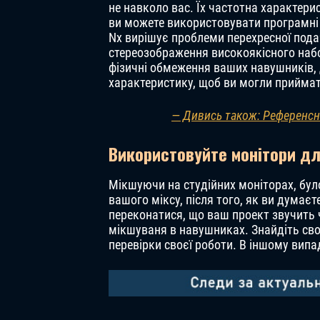
не навколо вас. Їх частотна характер
ви можете використовувати програмні п
Nx вирішує проблеми перехресної пода
стереозображення високоякісного набор
фізичні обмеження ваших навушників,
характеристику, щоб ви могли приймат
— Дивись також: Референсні 
Використовуйте монітори д
Мікшуючи на студійних моніторах, бул
вашого міксу, після того, як ви думає
переконатися, що ваш проект звучить ч
мікшуваня в навушниках. Знайдіть свою
перевірки своєї роботи. В іншому випа