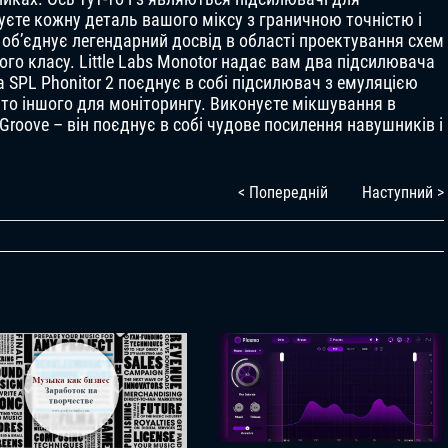
уєте кожну деталь вашого міксу з граничною точністю і
 об’єднує легендарний досвід в області проектування схем
го класу. Little Labs Monotor надає вам два підсилювача
а SPL Phonitor 2 поєднує в собі підсилювач з емуляцією
ато іншого для моніторингу. Виконуєте мікшування в
Groove – він поєднує в собі чудове посилення навушників і
< Попередній
Наступний >