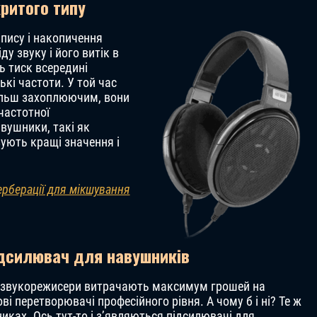
критого типу
апису і накопичення
ду звуку і його витік в
ь тиск всередині
кі частоти. У той час
більш захоплюючим, вони
частотної
вушники, такі як
зують кращі значення і
ерберації для мікшування
ідсилювач для навушників
в, звукорежисери витрачають максимум грошей на
і перетворювачі професійного рівня. А чому б і ні? Те ж
иках. Ось тут-то і з’являються підсилювачі для