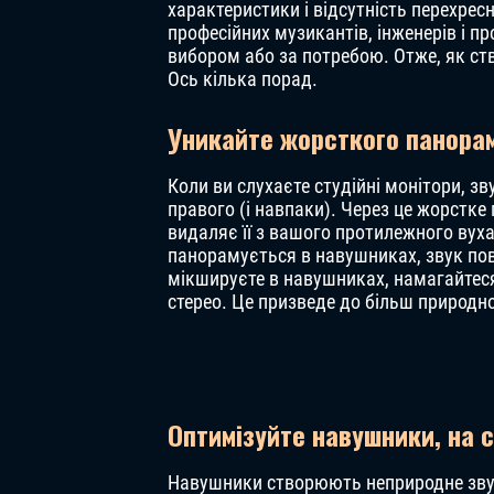
характеристики і відсутність перехресн
професійних музикантів, інженерів і 
вибором або за потребою. Отже, як ст
Ось кілька порад.
Уникайте жорсткого панора
Коли ви слухаєте студійні монітори, зву
правого (і навпаки). Через це жорстк
видаляє її з вашого протилежного вуха
панорамується в навушниках, звук пов
мікшируєте в навушниках, намагайтес
стерео. Це призведе до більш природн
Оптимізуйте навушники, на 
Навушники створюють неприродне звуко