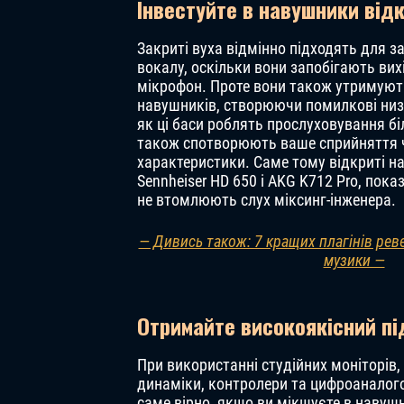
Інвестуйте в навушники від
Закриті вуха відмінно підходять для з
вокалу, оскільки вони запобігають вихі
мікрофон. Проте вони також утримуют
навушників, створюючи помилкові низь
як ці баси роблять прослуховування 
також спотворюють ваше сприйняття 
характеристики. Саме тому відкриті на
Sennheiser HD 650 і AKG K712 Pro, пока
не втомлюють слух міксинг-інженера.
— Дивись також: 7 кращих плагінів рев
музики —
Отримайте високоякісний п
При використанні студійних моніторі
динаміки, контролери та цифроаналогов
саме вірно, якщо ви мікшуєте в навушн