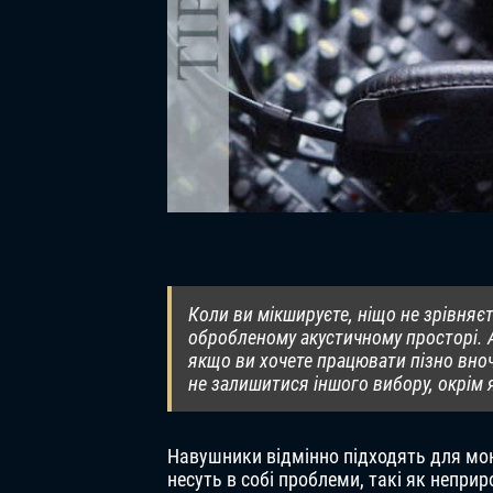
Коли ви мікшируєте, ніщо не зрівняє
обробленому акустичному просторі. А
якщо ви хочете працювати пізно вноч
не залишитися іншого вибору, окрім
Навушники відмінно підходять для моні
несуть в собі проблеми, такі як непри