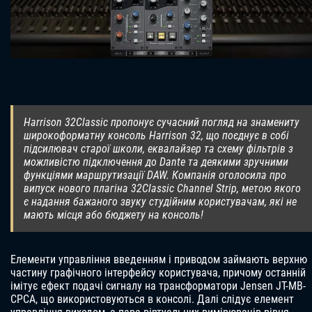
Harrison 32Classic пропонує сучасний погляд на знамениту
широкоформатну консоль Harrison 32, що поєднує в собі
підсилювач старої школи, еквалайзер та схему фільтрів з
можливістю підключення до Dante та деякими зручними
функціями маршрутизації DAW. Компанія оголосила про
випуск нового плагіна 32Classic Channel Strip, метою якого
є надання бажаного звуку студійним користувачам, які не
мають місця або бюджету на консоль!
Елементи управління введенням і приводом займають верхню
частину графічного інтерфейсу користувача, причому останній
імітує ефект подачі сигналу на трансформатори Jensen JT-MB-
CPCA, що використовуються в консолі. Далі слідує елемент