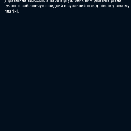
управління виходом, а пара віртуальних вимірювачів рівня
гучності забезпечує швидкий візуальний огляд рівнів у всьому
плагіні.