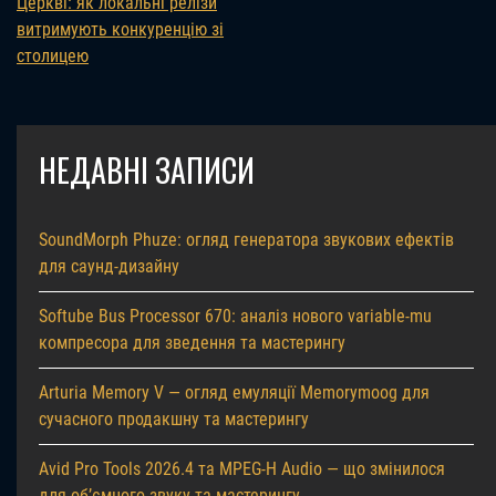
Церкві: як локальні релізи
витримують конкуренцію зі
столицею
НЕДАВНІ ЗАПИСИ
SoundMorph Phuze: огляд генератора звукових ефектів
для саунд-дизайну
Softube Bus Processor 670: аналіз нового variable-mu
компресора для зведення та мастерингу
Arturia Memory V — огляд емуляції Memorymoog для
сучасного продакшну та мастерингу
Avid Pro Tools 2026.4 та MPEG-H Audio — що змінилося
для об’ємного звуку та мастерингу