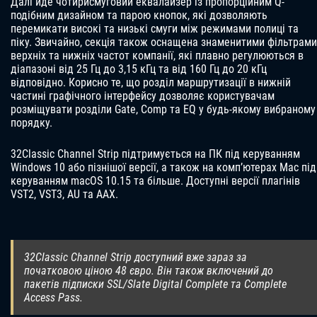
Далі йде чотирисмуговий еквалайзер із пропорційним Q-
подібним дизайном та парою кнопок, які дозволяють
перемикати високі та низькі смуги між режимами полиці та
піку. Звичайно, секція також оснащена знаменитими фільтрами
верхніх та нижніх частот компанії, які плавно регулюються в
діапазоні від 25 Гц до 3,15 кГц та від 160 Гц до 20 кГц
відповідно. Корисно те, що розділ маршрутизації в нижній
частині графічного інтерфейсу дозволяє користувачам
розміщувати розділи Gate, Comp та EQ у будь-якому вибраному
порядку.
32Classic Channel Strip підтримується на ПК під керуванням
Windows 10 або пізнішої версії, а також на комп’ютерах Mac під
керуванням macOS 10.15 та більше. Доступні версії плагінів
VST2, VST3, AU та AAX.
32Classic Channel Strip доступний вже зараз за
початковою ціною 48 євро. Він також включений до
пакетів підписки SSL/Slate Digital Complete та Complete
Access Pass.