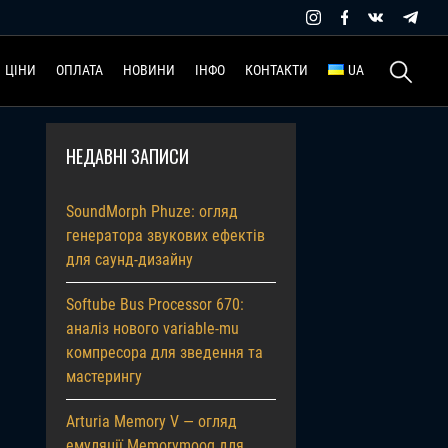
Пошук:
ЦІНИ
ОПЛАТА
НОВИНИ
ІНФО
КОНТАКТИ
UA
НЕДАВНІ ЗАПИСИ
SoundMorph Phuze: огляд
генератора звукових ефектів
для саунд-дизайну
Softube Bus Processor 670:
аналіз нового variable-mu
компресора для зведення та
мастерингу
Arturia Memory V — огляд
емуляції Memorymoog для