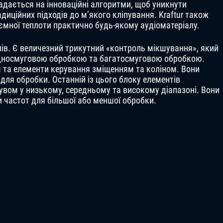
ладається на інноваційні алгоритми, щоб уникнути
диційних підходів до м’якого кліпування. Kraftur також
иємної теплоти практично будь-якому аудіоматеріалу.
ілів. Є величезний трикутний «контроль мікшування», який
односмуговою обробкою та багатосмуговою обробкою.
 та елементи керування зміщенням та коліном. Вони
ля обробки. Останній із цього блоку елементів
увом у низькому, середньому та високому діапазоні. Вони
 частот для більшої або меншої обробки.