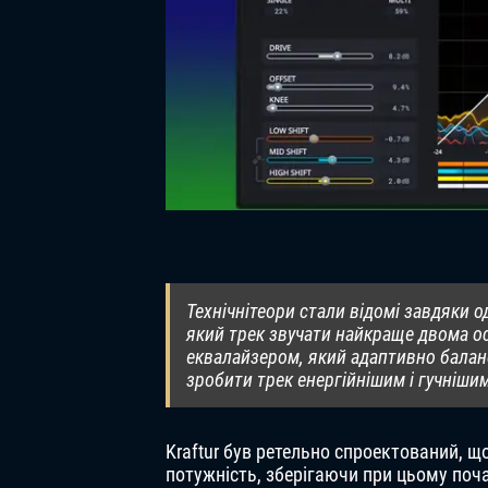
Технічнітеори стали відомі завдяки о
який трек звучати найкраще двома о
еквалайзером, який адаптивно балансу
зробити трек енергійнішим і гучніши
Kraftur був ретельно спроектований, 
потужність, зберігаючи при цьому поча