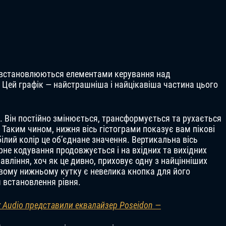
 встановлюються елементами керування над
 Цей графік — найстрашніша і найцікавіша частина цього
. Він постійно змінюється, трансформується та рухається
. Таким чином, нижня вісь гістограми показує вам пікові
а білий колір це об’єднане значення. Вертикальна вісь
рне кодування продовжується і на вхідних та вихідних
авління, хоч як це дивно, приховує одну з найцінніших
равому нижньому кутку є невелика кнопка для його
 встановлення рівня.
r Audio представили еквалайзер Poseidon —