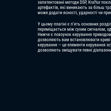
запатентовані методи DSP, Kraftur пок
артефактів, які виникають за більш тра
може додати ясності, ударності чи пр
У цьому плагіні є п’ять основних розд
переміщається між сухим сигналом, 
Нижче є повзунок керування приводом
дозволяють вам встановлювати криві д
керування — це елементи керування зс
дозволяють зміщувати певні діапазони