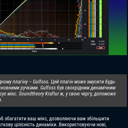
дному плагіну – Gulfoss. Цей плагін може змусити будь-
сновними ручками. Gulfoss був своєрідним динамічним
є мікс. Soundtheory Kraftur ж, у свою чергу, допоможе
м.
щоб збагатити ваш мікс, дозволяючи вам збільшити
ткову цілісність динаміки. Використовуючи нові,