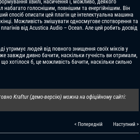
формування хвилі, насичення і, можливо, деякого
л набагато голоснішим, повнішим та енергійнішим. Він
ий спосіб описати цей плагін це інтелектуальна машина
 кінці. Можливість змішувати односмугове спотворення та
плагінів від Acustica Audio – Ocean. Але цей робить досвід
вді утримує людей від повного знищення своїх міксів у
айже завжди дивно бачити, наскільки гучність ви отримали,
 що хотілося б, це можливість бачити, наскільки сильно
овно Kraftur (демо-версію) можна на офіційному сайті:
< Попередній
Наступний >