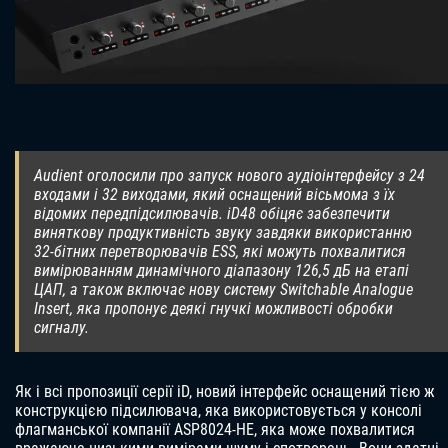
Audient оголосили про запуск нового аудіоінтерфейсу з 24
входами і 32 виходами, який оснащений вісьмома з їх
відомих передпідсилювачів. iD48 обіцяє забезпечити
виняткову продуктивність звуку завдяки використанню
32-бітних перетворювачів ESS, які можуть похвалитися
вимірюванням динамічного діапазону 126,5 дБ на етапі
ЦАП, а також включає нову систему Switchable Analogue
Insert, яка пропонує деякі гнучкі можливості обробки
сигналу.
Як і всі пропозиції серії iD, новий інтерфейс оснащений тією ж
конструкцією підсилювача, яка використовується у консолі
флагманської компанії ASP8024-HE, яка може похвалитися