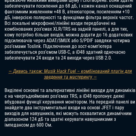
вражаюче низькими вимірами шуму і спотворень. Вони здатні
забезпечувати посилення до 68 дБ, і кожен канал оснащений
фантомним живленням +48 В, атенюатором, посиленням +10
дБ, інверсією полярності та функціями фільтра верхніх частот.
Всі локальні мікрофонні/лінійні входи передбачені на
комбінованих роз’ємах XLR/TRS на задній панелі, а для тих,
кому потрібно більше входів, можна додати до 16 додаткових
підсилювачів через ADAT/SMUX або S/PDIF завдяки чотирма
роз’ємами Toslink. Підключення до хост-комп’ютера
забезпечується роз’ємом USB-C, а iD48 здатний одночасно
забезпечувати 24 входи та 24 виходи через USB 2.0.
— Дивись також: Musik Hack Fuel – комбінований плагін для
зведення та мастерингу —
Виділені основні та альтернативні лінійні виходи для динаміків
є на чвертьдюймових роз’ємах TRS, а iD48 пропонує деякі
вбудовані функції керування монітором. На передній панелі ви
знайдете два інструментальні входи на основі JFET і пару
виходів для навушників, які можуть похвалитися динамічним
діапазоном 124 дБ та здатні керувати навушниками з
імпедансом до 600 Ом.