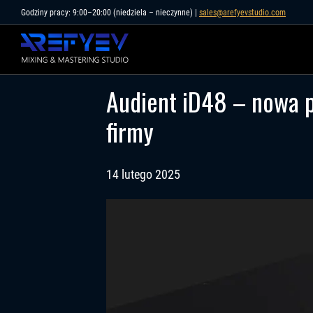
Skip
Godziny pracy: 9:00–20:00 (niedziela – nieczynne) |
sales@arefyevstudio.com
to
content
Audient iD48 – nowa p
firmy
14 lutego 2025