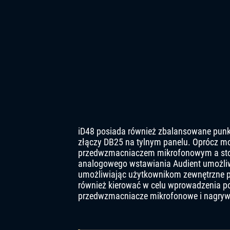
iD48 posiada również zbalansowane punkty
złączy DB25 na tylnym panelu. Oprócz mo
przedwzmacniaczem mikrofonowym a stopn
analogowego wstawiania Audient umożliw
umożliwiając użytkownikom zewnętrzne 
również kierować w celu wprowadzenia 
przedwzmacniacze mikrofonowe i nagrywa