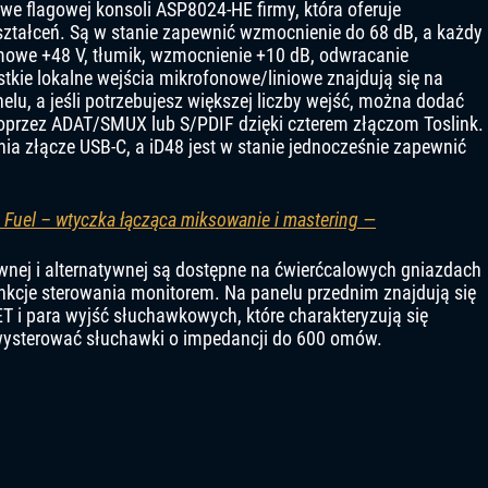
e flagowej konsoli ASP8024-HE firmy, która oferuje
ztałceń. Są w stanie zapewnić wzmocnienie do 68 dB, a każdy
mowe +48 V, tłumik, wzmocnienie +10 dB, odwracanie
ystkie lokalne wejścia mikrofonowe/liniowe znajdują się na
u, a jeśli potrzebujesz większej liczby wejść, można dodać
rzez ADAT/SMUX lub S/PDIF dzięki czterem złączom Toslink.
 złącze USB-C, a iD48 jest w stanie jednocześnie zapewnić
 Fuel – wtyczka łącząca miksowanie i mastering —
wnej i alternatywnej są dostępne na ćwierćcalowych gniazdach
kcje sterowania monitorem. Na panelu przednim znajdują się
T i para wyjść słuchawkowych, które charakteryzują się
 wysterować słuchawki o impedancji do 600 omów.