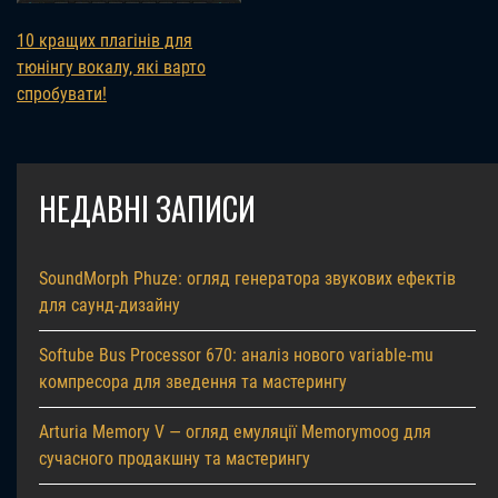
10 кращих плагінів для
тюнінгу вокалу, які варто
спробувати!
НЕДАВНІ ЗАПИСИ
SoundMorph Phuze: огляд генератора звукових ефектів
для саунд-дизайну
Softube Bus Processor 670: аналіз нового variable-mu
компресора для зведення та мастерингу
Arturia Memory V — огляд емуляції Memorymoog для
сучасного продакшну та мастерингу